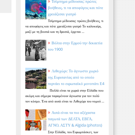
Τσίμπημα μέδουσας: πρώτες
βοήθειες, τι να αποφύγεις και πότε
χρειάζεσαι γιατρό
Τσίμπημα μέδουσας: πρώτες βοήθειες, τι
να αποφύγεις και πότε χρειάζεσαι γιατρό Το καλοκαίρι,
μαζί με τη βουτιά και τη δροσιά, έρχεται ...
Βόλτα στην Ερμού την δεκαετία
του 1900
Λιθοχώρι: Το άγνωστο χωριό
της Ευρυτανίας από το οποίο
περνάει το ευρωπαϊκό μονοπάτι Ε4
Πολλά είναι τα χωριά στην Ελλάδα που
ακόμη και σήμερα παραμένουν άγνωστα για τον πολύ
τον κόσμο. Ένα από αυτά είναι το Λιθοχώρι του νομού ...
Αυτά είναι τα πιο αξέχαστα
παγωτά των ΔΕΛΤΑ, ΕΒΓΑ,
ΑΓΝΟ, ΑΣΤΥ & Algida (photos)
Στην Ελλάδα, του Ευρωμπάσκετ, των