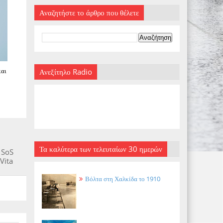
Αναζητήστε το άρθρο που θέλετε
και
Ανεξίτηλο Radio
Τα καλύτερα των τελευταίων 30 ημερών
 SoS
Vita
Βόλτα στη Χαλκίδα το 1910