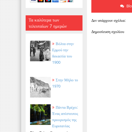
Bl
Τα καλύτερα των
Δεν υπάρχουν σχόλια:
τελευταίων 7 ημερών
Δημοσίευση σχολίου
Βόλτα στην
Ερμού την
δεκαετία του
1900
Στην Μήλο το
1970
Πάντα Βρέχει:
Ένας απίστευτος
προορισμός της
Ευρυτανίας