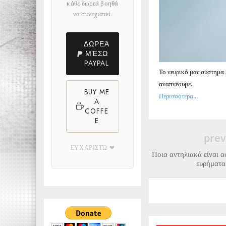
κάθε δωρεά βοηθά
να συνεχιστεί.
ΔΩΡΕΆ
ΜΈΣΩ
PAYPAL
Το νευρικό μας σύστημα 
αναπνέουμε.
BUY ME
Περισσότερα...
A
COFFE
E
prev
ΕΥΧΑΡΙΣΤΏ ❤
Ποια αντηλιακά είναι 
ευρήματα