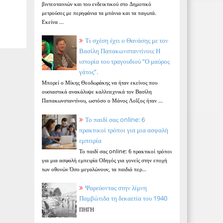
βιντεοταινιών και του ενδεικτικού στο Δημοτικό
μετρούσες με περηφάνια τα μπάνια και τα παγωτά.
Εκείνα ...
Τι σχέση έχει ο Θανάσης με τον
Βασίλη Παπακωνσταντίνου; Η
ιστορία του τραγουδιού “Ο μαύρος
γάτος”.
Μπορεί ο Μίκης Θεοδωράκης να ήταν εκείνος που
ουσιαστικά ανακάλυψε καλλιτεχνικά τον Βασίλη
Παπακωνσταντίνου, ωστόσο ο Μάνος Λοΐζος ήταν ...
Το παιδί σας online: 6
πρακτικοί τρόποι για μια ασφαλή
εμπειρία
Το παιδί σας online: 6 πρακτικοί τρόποι
για μια ασφαλή εμπειρία Οδηγός για γονείς στην εποχή
των οθονών Όσο μεγαλώνουν, τα παιδιά περ...
Ψαρεύοντας στην λίμνη
Παμβώτιδα τη δεκαετία του 1940
ΠΗΓΗ