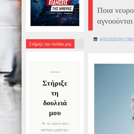
Ποια νευρο
αγνοούνται
6/02/2025 03:17:00 
Στήριξε την σελίδα μας
Στήριξε
τη
δουλειά
μου
Αν το υλικό σου
φάνηκε χρήσιμο,