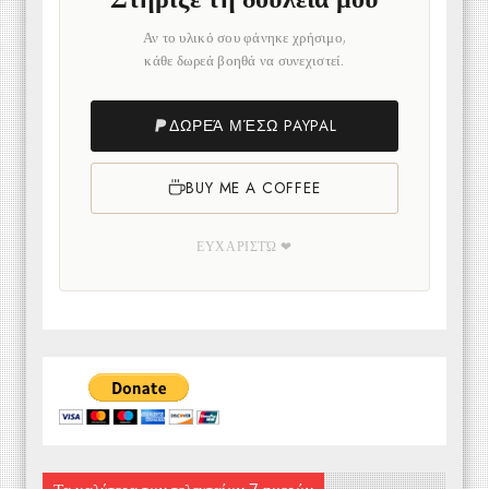
Αν το υλικό σου φάνηκε χρήσιμο,
κάθε δωρεά βοηθά να συνεχιστεί.
ΔΩΡΕΆ ΜΈΣΩ PAYPAL
BUY ME A COFFEE
ΕΥΧΑΡΙΣΤΏ ❤
Τα καλύτερα των τελευταίων 7 ημερών