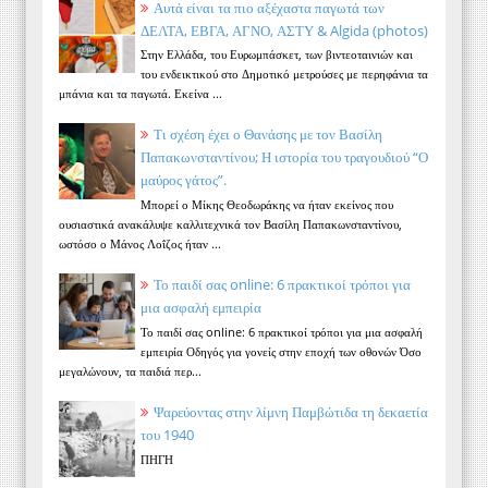
Αυτά είναι τα πιο αξέχαστα παγωτά των
ΔΕΛΤΑ, ΕΒΓΑ, ΑΓΝΟ, ΑΣΤΥ & Algida (photos)
Στην Ελλάδα, του Ευρωμπάσκετ, των βιντεοταινιών και
του ενδεικτικού στο Δημοτικό μετρούσες με περηφάνια τα
μπάνια και τα παγωτά. Εκείνα ...
Τι σχέση έχει ο Θανάσης με τον Βασίλη
Παπακωνσταντίνου; Η ιστορία του τραγουδιού “Ο
μαύρος γάτος”.
Μπορεί ο Μίκης Θεοδωράκης να ήταν εκείνος που
ουσιαστικά ανακάλυψε καλλιτεχνικά τον Βασίλη Παπακωνσταντίνου,
ωστόσο ο Μάνος Λοΐζος ήταν ...
Το παιδί σας online: 6 πρακτικοί τρόποι για
μια ασφαλή εμπειρία
Το παιδί σας online: 6 πρακτικοί τρόποι για μια ασφαλή
εμπειρία Οδηγός για γονείς στην εποχή των οθονών Όσο
μεγαλώνουν, τα παιδιά περ...
Ψαρεύοντας στην λίμνη Παμβώτιδα τη δεκαετία
του 1940
ΠΗΓΗ