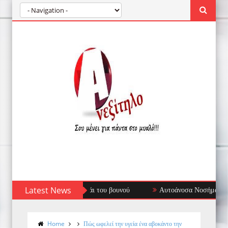
Latest News
Αυτοάνοσα Νοσήματα: Όταν το Ανοσοποιητι
Home
Πώς ωφελεί την υγεία ένα αβοκάντο την