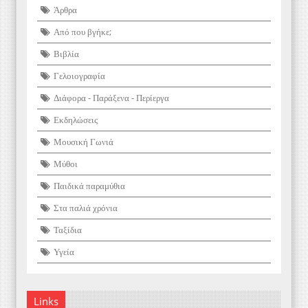
Άρθρα
Από που βγήκε;
Βιβλία
Γελοιογραφία
Διάφορα - Παράξενα - Περίεργα
Εκδηλώσεις
Μουσική Γωνιά
Μύθοι
Παιδικά παραμύθια
Στα παλιά χρόνια
Ταξίδια
Υγεία
Links