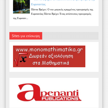
Ευρυτανίας
Πάντα Βρέχει: Ο πιο μαγικός κρυμμένος προορισμός της
Ευρυτανίας Πάντα Βρέχει Ένας απίστευτος προορισμός
της Ευρυταν...
Sites για επίσκεψη