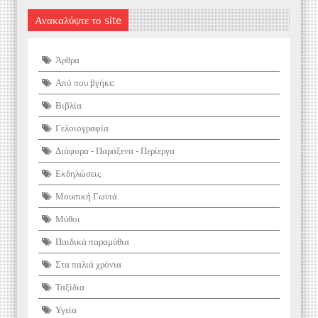
Ανακαλύψτε το site
Άρθρα
Από που βγήκε;
Βιβλία
Γελοιογραφία
Διάφορα - Παράξενα - Περίεργα
Εκδηλώσεις
Μουσική Γωνιά
Μύθοι
Παιδικά παραμύθια
Στα παλιά χρόνια
Ταξίδια
Υγεία