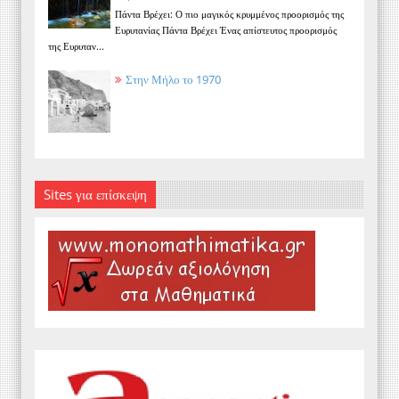
Πάντα Βρέχει: Ο πιο μαγικός κρυμμένος προορισμός της
Ευρυτανίας Πάντα Βρέχει Ένας απίστευτος προορισμός
της Ευρυταν...
Στην Μήλο το 1970
Sites για επίσκεψη