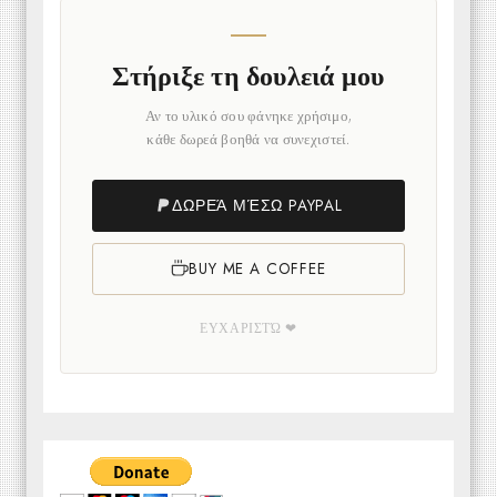
Στήριξε τη δουλειά μου
Αν το υλικό σου φάνηκε χρήσιμο,
κάθε δωρεά βοηθά να συνεχιστεί.
ΔΩΡΕΆ ΜΈΣΩ PAYPAL
BUY ME A COFFEE
ΕΥΧΑΡΙΣΤΏ ❤