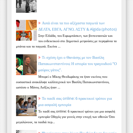
Αυτά είναι τα πιο αξέχαστα παγωτά των
ΔΕΛΤΑ, ΕΒΓΑ, ΑΓΝΟ, ΑΣΤΥ & Algida (photos)
Στην Ελλάδα, του Ευρωμπάσκετ, των βιντεοταινιών και
του ενδεικτικού στο Δημοτικό μετρούσες με περηφάνια τα
μπάνια και τα παγωτά. Εκείνα ...
Τι σχέση έχει ο Θανάσης με τον Βασίλη
Παπακωνσταντίνου; Η ιστορία του τραγουδιού “Ο
μαύρος γάτος”.
Μπορεί ο Μίκης Θεοδωράκης να ήταν εκείνος που
ουσιαστικά ανακάλυψε καλλιτεχνικά τον Βασίλη Παπακωνσταντίνου,
ωστόσο ο Μάνος Λοΐζος ήταν ...
Το παιδί σας online: 6 πρακτικοί τρόποι για
μια ασφαλή εμπειρία
Το παιδί σας online: 6 πρακτικοί τρόποι για μια ασφαλή
εμπειρία Οδηγός για γονείς στην εποχή των οθονών Όσο
μεγαλώνουν, τα παιδιά περ...
Ψαρεύοντας στην λίμνη Παμβώτιδα τη δεκαετία