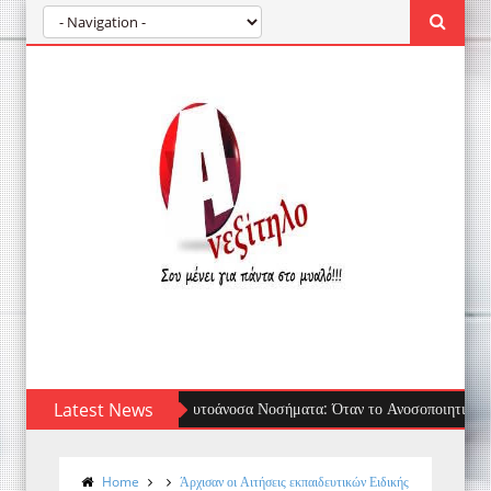
Latest News
Τσίμπημα μέδουσας: πρώτες βοήθειες, τι να 
Home
Άρχισαν οι Αιτήσεις εκπαιδευτικών Ειδικής