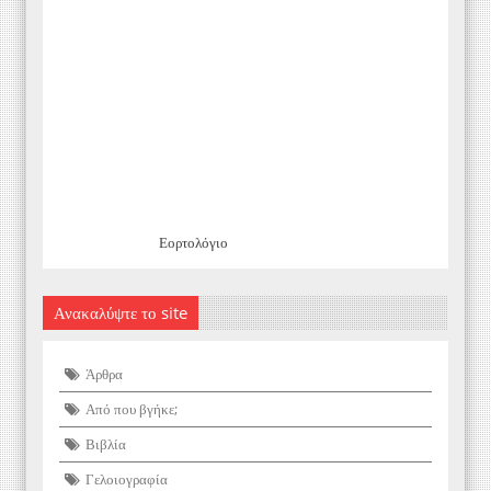
Εορτολόγιο
Ανακαλύψτε το site
Άρθρα
Από που βγήκε;
Βιβλία
Γελοιογραφία