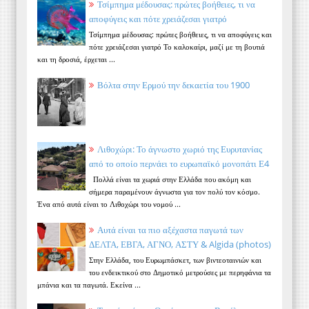
Τσίμπημα μέδουσας: πρώτες βοήθειες, τι να
αποφύγεις και πότε χρειάζεσαι γιατρό
Τσίμπημα μέδουσας: πρώτες βοήθειες, τι να αποφύγεις και
πότε χρειάζεσαι γιατρό Το καλοκαίρι, μαζί με τη βουτιά
και τη δροσιά, έρχεται ...
Βόλτα στην Ερμού την δεκαετία του 1900
Λιθοχώρι: Το άγνωστο χωριό της Ευρυτανίας
από το οποίο περνάει το ευρωπαϊκό μονοπάτι Ε4
Πολλά είναι τα χωριά στην Ελλάδα που ακόμη και
σήμερα παραμένουν άγνωστα για τον πολύ τον κόσμο.
Ένα από αυτά είναι το Λιθοχώρι του νομού ...
Αυτά είναι τα πιο αξέχαστα παγωτά των
ΔΕΛΤΑ, ΕΒΓΑ, ΑΓΝΟ, ΑΣΤΥ & Algida (photos)
Στην Ελλάδα, του Ευρωμπάσκετ, των βιντεοταινιών και
του ενδεικτικού στο Δημοτικό μετρούσες με περηφάνια τα
μπάνια και τα παγωτά. Εκείνα ...