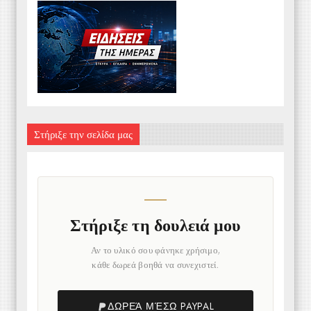
Στήριξε την σελίδα μας
Στήριξε τη δουλειά μου
Αν το υλικό σου φάνηκε χρήσιμο,
κάθε δωρεά βοηθά να συνεχιστεί.
ΔΩΡΕΆ ΜΈΣΩ PAYPAL