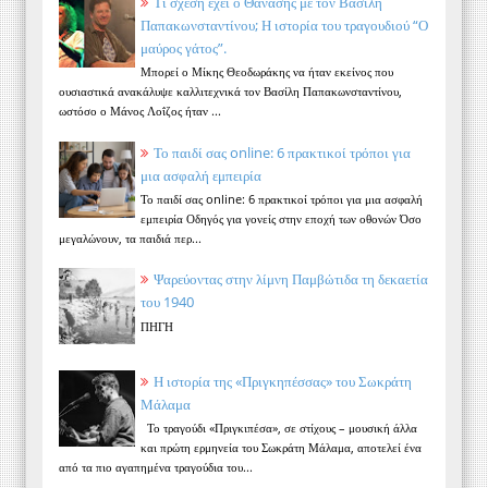
Τι σχέση έχει ο Θανάσης με τον Βασίλη
Παπακωνσταντίνου; Η ιστορία του τραγουδιού “Ο
μαύρος γάτος”.
Μπορεί ο Μίκης Θεοδωράκης να ήταν εκείνος που
ουσιαστικά ανακάλυψε καλλιτεχνικά τον Βασίλη Παπακωνσταντίνου,
ωστόσο ο Μάνος Λοΐζος ήταν ...
Το παιδί σας online: 6 πρακτικοί τρόποι για
μια ασφαλή εμπειρία
Το παιδί σας online: 6 πρακτικοί τρόποι για μια ασφαλή
εμπειρία Οδηγός για γονείς στην εποχή των οθονών Όσο
μεγαλώνουν, τα παιδιά περ...
Ψαρεύοντας στην λίμνη Παμβώτιδα τη δεκαετία
του 1940
ΠΗΓΗ
Η ιστορία της «Πριγκηπέσσας» του Σωκράτη
Μάλαμα
Το τραγούδι «Πριγκιπέσα», σε στίχους – μουσική άλλα
και πρώτη ερμηνεία του Σωκράτη Μάλαμα, αποτελεί ένα
από τα πιο αγαπημένα τραγούδια του...