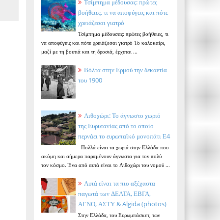
Τσίμπημα μέδουσας: πρώτες
βοήθειες, τι να αποφύγεις και πότε
χρειάζεσαι γιατρό
Τσίμπημα μέδουσας: πρώτες βοήθειες, τι
να αποφύγεις και πότε χρειάζεσαι γιατρό Το καλοκαίρι,
μαζί με τη βουτιά και τη δροσιά, έρχεται ...
Βόλτα στην Ερμού την δεκαετία
του 1900
Λιθοχώρι: Το άγνωστο χωριό
της Ευρυτανίας από το οποίο
περνάει το ευρωπαϊκό μονοπάτι Ε4
Πολλά είναι τα χωριά στην Ελλάδα που
ακόμη και σήμερα παραμένουν άγνωστα για τον πολύ
τον κόσμο. Ένα από αυτά είναι το Λιθοχώρι του νομού ...
Αυτά είναι τα πιο αξέχαστα
παγωτά των ΔΕΛΤΑ, ΕΒΓΑ,
ΑΓΝΟ, ΑΣΤΥ & Algida (photos)
Στην Ελλάδα, του Ευρωμπάσκετ, των