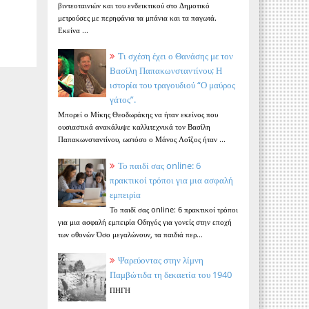
βιντεοταινιών και του ενδεικτικού στο Δημοτικό
μετρούσες με περηφάνια τα μπάνια και τα παγωτά.
Εκείνα ...
Τι σχέση έχει ο Θανάσης με τον
Βασίλη Παπακωνσταντίνου; Η
ιστορία του τραγουδιού “Ο μαύρος
γάτος”.
Μπορεί ο Μίκης Θεοδωράκης να ήταν εκείνος που
ουσιαστικά ανακάλυψε καλλιτεχνικά τον Βασίλη
Παπακωνσταντίνου, ωστόσο ο Μάνος Λοΐζος ήταν ...
Το παιδί σας online: 6
πρακτικοί τρόποι για μια ασφαλή
εμπειρία
Το παιδί σας online: 6 πρακτικοί τρόποι
για μια ασφαλή εμπειρία Οδηγός για γονείς στην εποχή
των οθονών Όσο μεγαλώνουν, τα παιδιά περ...
Ψαρεύοντας στην λίμνη
Παμβώτιδα τη δεκαετία του 1940
ΠΗΓΗ