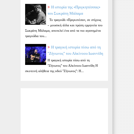
Η ιστορία της «Πριγκηπέσσας»
του Σωκράτη Μάλαμα
Το τραγούδι «Πριγκιπέσα», σε στίχους
– μουσική άλλα και πρώτη ερμηνεία του
Σωκράτη Μάλαμα, αποτελεί ένα από τα πιο αγαπημένα
τραγούδια του...
Η τραγική ιστορία πίσω από τη
"Ζήνωνος" του Αλκίνοου Ιωαννίδη
Η τραγική ιστορία πίσω από τη
"Ζήνωνος" του Αλκίνοου Ιωαννίδη Η
σκοτεινή αλήθεια της οδού "Ζήνωνος": Η...