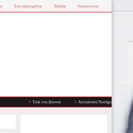
ια
Στα παλιά χρόνια
Ταξίδια
Επικοινωνία
Τσάι του βουνού
Αυτοάνοσα Νοσήματα: Όταν το Ανοσοποι