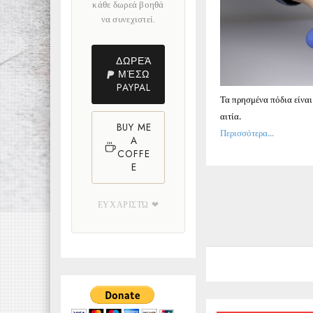
κάθε δωρεά βοηθά
να συνεχιστεί.
ΔΩΡΕΆ
ΜΈΣΩ
PAYPAL
Τα πρησμένα πόδια είναι
αιτία.
BUY ME
Περισσότερα...
A
COFFE
E
ΕΥΧΑΡΙΣΤΏ ❤