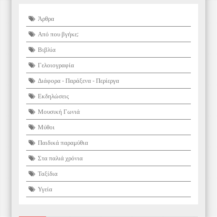
Άρθρα
Από που βγήκε;
Βιβλία
Γελοιογραφία
Διάφορα - Παράξενα - Περίεργα
Εκδηλώσεις
Μουσική Γωνιά
Μύθοι
Παιδικά παραμύθια
Στα παλιά χρόνια
Ταξίδια
Υγεία