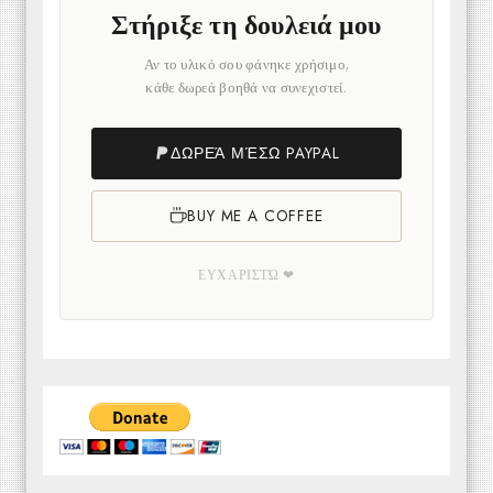
Στήριξε τη δουλειά μου
Αν το υλικό σου φάνηκε χρήσιμο,
κάθε δωρεά βοηθά να συνεχιστεί.
ΔΩΡΕΆ ΜΈΣΩ PAYPAL
BUY ME A COFFEE
ΕΥΧΑΡΙΣΤΏ ❤