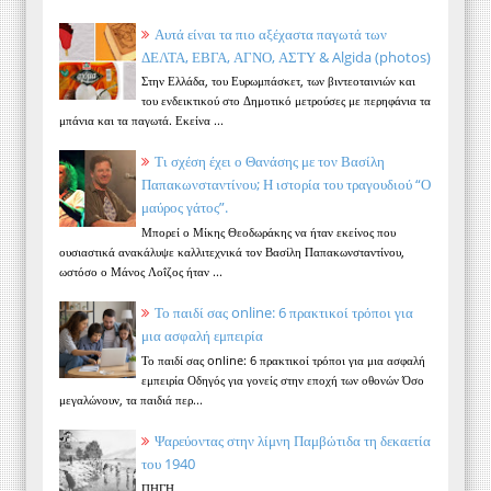
Αυτά είναι τα πιο αξέχαστα παγωτά των
ΔΕΛΤΑ, ΕΒΓΑ, ΑΓΝΟ, ΑΣΤΥ & Algida (photos)
Στην Ελλάδα, του Ευρωμπάσκετ, των βιντεοταινιών και
του ενδεικτικού στο Δημοτικό μετρούσες με περηφάνια τα
μπάνια και τα παγωτά. Εκείνα ...
Τι σχέση έχει ο Θανάσης με τον Βασίλη
Παπακωνσταντίνου; Η ιστορία του τραγουδιού “Ο
μαύρος γάτος”.
Μπορεί ο Μίκης Θεοδωράκης να ήταν εκείνος που
ουσιαστικά ανακάλυψε καλλιτεχνικά τον Βασίλη Παπακωνσταντίνου,
ωστόσο ο Μάνος Λοΐζος ήταν ...
Το παιδί σας online: 6 πρακτικοί τρόποι για
μια ασφαλή εμπειρία
Το παιδί σας online: 6 πρακτικοί τρόποι για μια ασφαλή
εμπειρία Οδηγός για γονείς στην εποχή των οθονών Όσο
μεγαλώνουν, τα παιδιά περ...
Ψαρεύοντας στην λίμνη Παμβώτιδα τη δεκαετία
του 1940
ΠΗΓΗ