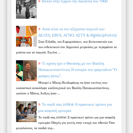
Βόλτα στην Ερμού την δεκαετία του 1900
Αυτά είναι τα πιο αξέχαστα παγωτά των
ΔΕΛΤΑ, ΕΒΓΑ, ΑΓΝΟ, ΑΣΤΥ & Algida (photos)
Στην Ελλάδα, του Ευρωμπάσκετ, των βιντεοταινιών και
του ενδεικτικού στο Δημοτικό μετρούσες με περηφάνια τα
μπάνια και τα παγωτά. Εκείνα ...
Τι σχέση έχει ο Θανάσης με τον Βασίλη
Παπακωνσταντίνου; Η ιστορία του τραγουδιού “Ο
μαύρος γάτος”.
Μπορεί ο Μίκης Θεοδωράκης να ήταν εκείνος που
ουσιαστικά ανακάλυψε καλλιτεχνικά τον Βασίλη Παπακωνσταντίνου,
ωστόσο ο Μάνος Λοΐζος ήταν ...
Το παιδί σας online: 6 πρακτικοί τρόποι για
μια ασφαλή εμπειρία
Το παιδί σας online: 6 πρακτικοί τρόποι για μια ασφαλή
εμπειρία Οδηγός για γονείς στην εποχή των οθονών Όσο
μεγαλώνουν, τα παιδιά περ...