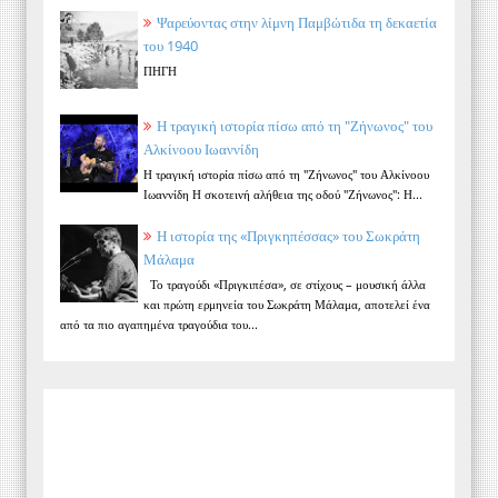
Ψαρεύοντας στην λίμνη Παμβώτιδα τη δεκαετία
του 1940
ΠΗΓΗ
Η τραγική ιστορία πίσω από τη "Ζήνωνος" του
Αλκίνοου Ιωαννίδη
Η τραγική ιστορία πίσω από τη "Ζήνωνος" του Αλκίνοου
Ιωαννίδη Η σκοτεινή αλήθεια της οδού "Ζήνωνος": Η...
Η ιστορία της «Πριγκηπέσσας» του Σωκράτη
Μάλαμα
Το τραγούδι «Πριγκιπέσα», σε στίχους – μουσική άλλα
και πρώτη ερμηνεία του Σωκράτη Μάλαμα, αποτελεί ένα
από τα πιο αγαπημένα τραγούδια του...