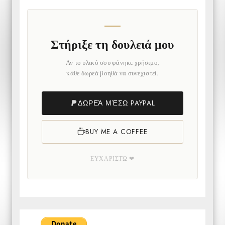
Στήριξε τη δουλειά μου
Αν το υλικό σου φάνηκε χρήσιμο,
κάθε δωρεά βοηθά να συνεχιστεί.
ΔΩΡΕΆ ΜΈΣΩ PAYPAL
BUY ME A COFFEE
ΕΥΧΑΡΙΣΤΏ ❤