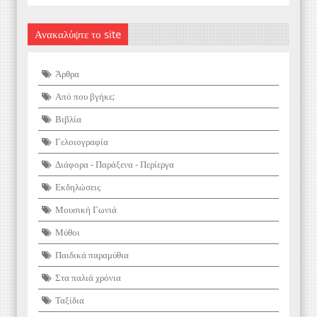
Ανακαλύψτε το site
Άρθρα
Από που βγήκε;
Βιβλία
Γελοιογραφία
Διάφορα - Παράξενα - Περίεργα
Εκδηλώσεις
Μουσική Γωνιά
Μύθοι
Παιδικά παραμύθια
Στα παλιά χρόνια
Ταξίδια