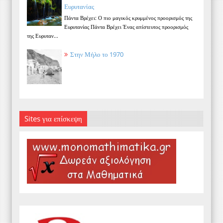
Ευρυτανίας
Πάντα Βρέχει: Ο πιο μαγικός κρυμμένος προορισμός της
Ευρυτανίας Πάντα Βρέχει Ένας απίστευτος προορισμός
της Ευρυταν...
Στην Μήλο το 1970
Sites για επίσκεψη