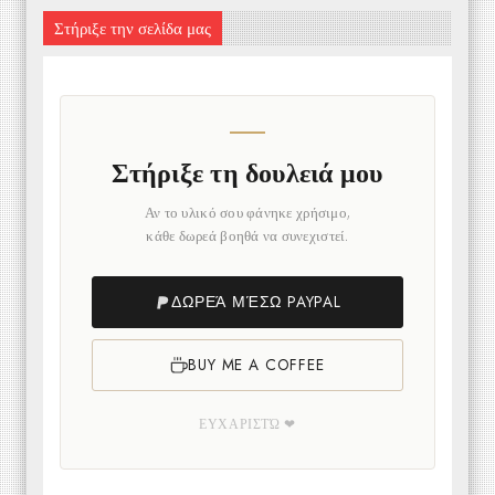
Στήριξε την σελίδα μας
Στήριξε τη δουλειά μου
Αν το υλικό σου φάνηκε χρήσιμο,
κάθε δωρεά βοηθά να συνεχιστεί.
ΔΩΡΕΆ ΜΈΣΩ PAYPAL
BUY ME A COFFEE
ΕΥΧΑΡΙΣΤΏ ❤