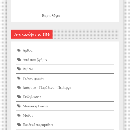
Εορτολόγιο
Ανακαλύψτε το site
Άρθρα
Από που βγήκε;
Βιβλία
Γελοιογραφία
Διάφορα - Παράξενα - Περίεργα
Εκδηλώσεις
Μουσική Γωνιά
Μύθοι
Παιδικά παραμύθια