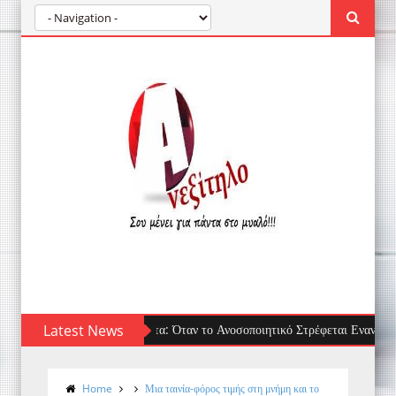
Latest News
Τσίμπημα μέδουσας: πρώτες βοήθειες, τι 
Home
Μια ταινία-φόρος τιμής στη μνήμη και το