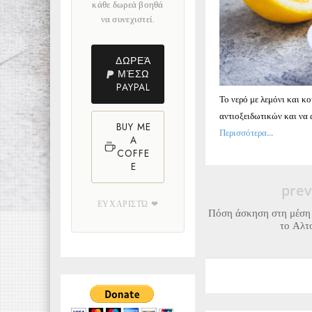
κάθε δωρεά βοηθά
να συνεχιστεί.
ΔΩΡΕΆ
ΜΈΣΩ
PAYPAL
Το νερό με λεμόνι και κ
αντιοξειδωτικών και να
BUY ME
Περισσότερα...
A
COFFE
E
prev
ΕΥΧΑΡΙΣΤΏ ❤
Πόση άσκηση στη μέση 
το Αλτ