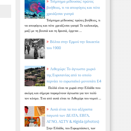
Τσίμπημα μέδουσας: πρώτες
βοήθειες, τι να αποφύγεις και πότε
χρειάζεσαι γιατρό
Τσίμπημα μέδουσας: πρώτες βοήθειες, τι
να αποφύγεις και πότε χρειάζεσαι γιατρό Το καλοκαίρι,
μαζί με τη βουτιά και τη δροσιά, έρχεται ...
Βόλτα στην Ερμού την δεκαετία
του 1900
Λιθοχώρι: Το άγνωστο χωριό
της Ευρυτανίας από το οποίο
περνάει το ευρωπαϊκό μονοπάτι Ε4
Πολλά είναι τα χωριά στην Ελλάδα που
ακόμη και σήμερα παραμένουν άγνωστα για τον πολύ
τον κόσμο. Ένα από αυτά είναι το Λιθοχώρι του νομού ...
Αυτά είναι τα πιο αξέχαστα
παγωτά των ΔΕΛΤΑ, ΕΒΓΑ,
ΑΓΝΟ, ΑΣΤΥ & Algida (photos)
Στην Ελλάδα, του Ευρωμπάσκετ, των