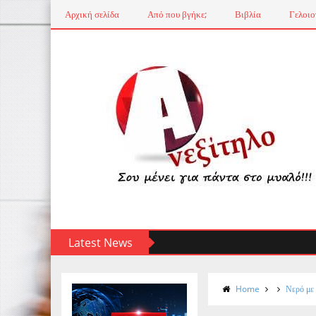
Αρχική σελίδα
Από που βγήκε;
Βιβλία
Γελοιο
Latest News
Home
Νερό με 