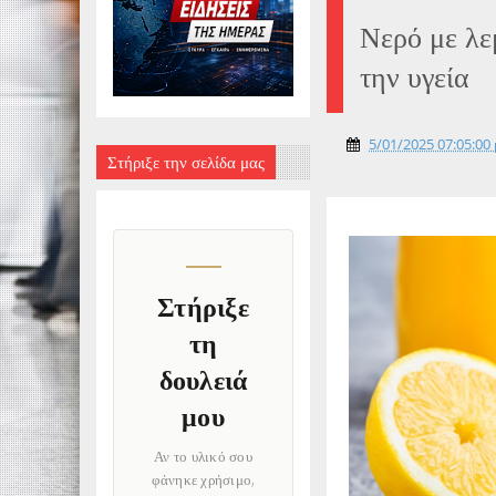
Νερό με λε
την υγεία
5/01/2025 07:05:00 
Στήριξε την σελίδα μας
Στήριξε
τη
δουλειά
μου
Αν το υλικό σου
φάνηκε χρήσιμο,