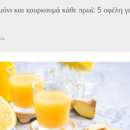
μόνι και κουρκουμά κάθε πρωί: 5 οφέλη γ
μ.μ.