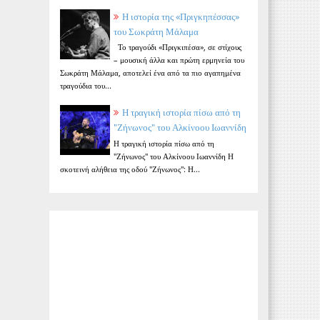
Η ιστορία της «Πριγκηπέσσας»
του Σωκράτη Μάλαμα
Το τραγούδι «Πριγκιπέσα», σε στίχους
– μουσική άλλα και πρώτη ερμηνεία του
Σωκράτη Μάλαμα, αποτελεί ένα από τα πιο αγαπημένα
τραγούδια του...
Η τραγική ιστορία πίσω από τη
"Ζήνωνος" του Αλκίνοου Ιωαννίδη
Η τραγική ιστορία πίσω από τη
"Ζήνωνος" του Αλκίνοου Ιωαννίδη Η
σκοτεινή αλήθεια της οδού "Ζήνωνος": Η...