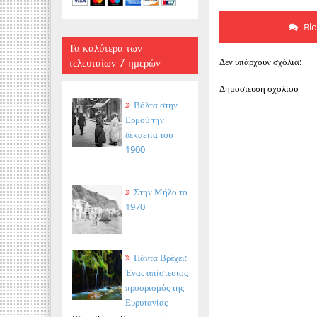
Bl
Τα καλύτερα των
τελευταίων 7 ημερών
Δεν υπάρχουν σχόλια:
Δημοσίευση σχολίου
Βόλτα στην
Ερμού την
δεκαετία του
1900
Στην Μήλο το
1970
Πάντα Βρέχει:
Ένας απίστευτος
προορισμός της
Ευρυτανίας