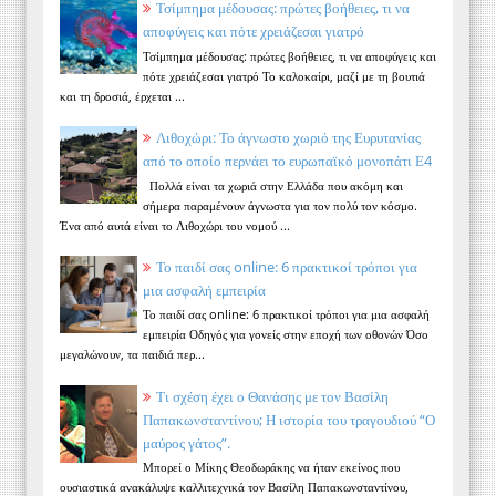
Τσίμπημα μέδουσας: πρώτες βοήθειες, τι να
αποφύγεις και πότε χρειάζεσαι γιατρό
Τσίμπημα μέδουσας: πρώτες βοήθειες, τι να αποφύγεις και
πότε χρειάζεσαι γιατρό Το καλοκαίρι, μαζί με τη βουτιά
και τη δροσιά, έρχεται ...
Λιθοχώρι: Το άγνωστο χωριό της Ευρυτανίας
από το οποίο περνάει το ευρωπαϊκό μονοπάτι Ε4
Πολλά είναι τα χωριά στην Ελλάδα που ακόμη και
σήμερα παραμένουν άγνωστα για τον πολύ τον κόσμο.
Ένα από αυτά είναι το Λιθοχώρι του νομού ...
Το παιδί σας online: 6 πρακτικοί τρόποι για
μια ασφαλή εμπειρία
Το παιδί σας online: 6 πρακτικοί τρόποι για μια ασφαλή
εμπειρία Οδηγός για γονείς στην εποχή των οθονών Όσο
μεγαλώνουν, τα παιδιά περ...
Τι σχέση έχει ο Θανάσης με τον Βασίλη
Παπακωνσταντίνου; Η ιστορία του τραγουδιού “Ο
μαύρος γάτος”.
Μπορεί ο Μίκης Θεοδωράκης να ήταν εκείνος που
ουσιαστικά ανακάλυψε καλλιτεχνικά τον Βασίλη Παπακωνσταντίνου,