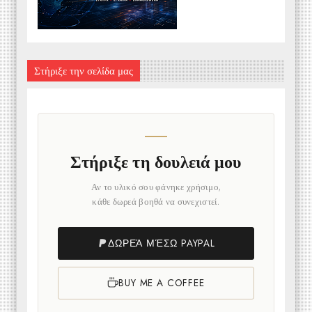
Στήριξε την σελίδα μας
Στήριξε τη δουλειά μου
Αν το υλικό σου φάνηκε χρήσιμο,
κάθε δωρεά βοηθά να συνεχιστεί.
ΔΩΡΕΆ ΜΈΣΩ PAYPAL
BUY ME A COFFEE