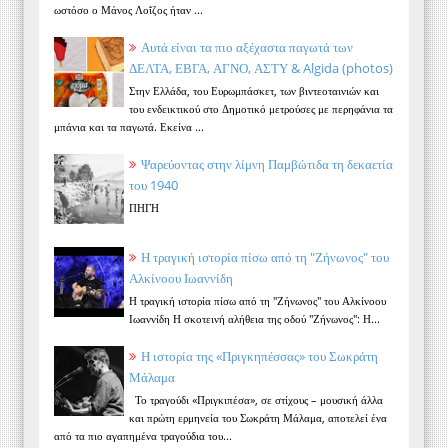
ωστόσο ο Μάνος Λοΐζος ήταν ...
Αυτά είναι τα πιο αξέχαστα παγωτά των
ΔΕΛΤΑ, ΕΒΓΑ, ΑΓΝΟ, ΑΣΤΥ & Algida (photos)
Στην Ελλάδα, του Ευρωμπάσκετ, των βιντεοταινιών και
του ενδεικτικού στο Δημοτικό μετρούσες με περηφάνια τα
μπάνια και τα παγωτά. Εκείνα ...
Ψαρεύοντας στην λίμνη Παμβώτιδα τη δεκαετία
του 1940
ΠΗΓΗ
Η τραγική ιστορία πίσω από τη "Ζήνωνος" του
Αλκίνοου Ιωαννίδη
Η τραγική ιστορία πίσω από τη "Ζήνωνος" του Αλκίνοου
Ιωαννίδη Η σκοτεινή αλήθεια της οδού "Ζήνωνος": Η...
Η ιστορία της «Πριγκηπέσσας» του Σωκράτη
Μάλαμα
Το τραγούδι «Πριγκιπέσα», σε στίχους – μουσική άλλα
και πρώτη ερμηνεία του Σωκράτη Μάλαμα, αποτελεί ένα
από τα πιο αγαπημένα τραγούδια του...