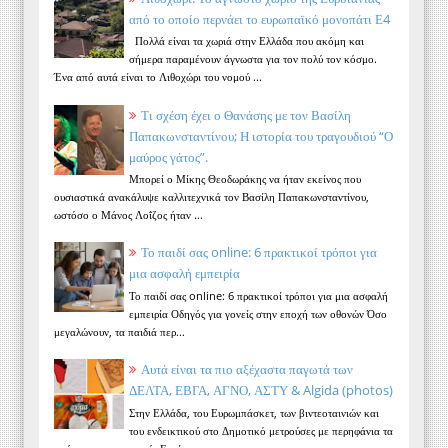
από το οποίο περνάει το ευρωπαϊκό μονοπάτι Ε4
Πολλά είναι τα χωριά στην Ελλάδα που ακόμη και
σήμερα παραμένουν άγνωστα για τον πολύ τον κόσμο.
Ένα από αυτά είναι το Λιθοχώρι του νομού ...
Τι σχέση έχει ο Θανάσης με τον Βασίλη
Παπακωνσταντίνου; Η ιστορία του τραγουδιού “Ο
μαύρος γάτος”.
Μπορεί ο Μίκης Θεοδωράκης να ήταν εκείνος που
ουσιαστικά ανακάλυψε καλλιτεχνικά τον Βασίλη Παπακωνσταντίνου,
ωστόσο ο Μάνος Λοΐζος ήταν ...
Το παιδί σας online: 6 πρακτικοί τρόποι για
μια ασφαλή εμπειρία
Το παιδί σας online: 6 πρακτικοί τρόποι για μια ασφαλή
εμπειρία Οδηγός για γονείς στην εποχή των οθονών Όσο
μεγαλώνουν, τα παιδιά περ...
Αυτά είναι τα πιο αξέχαστα παγωτά των
ΔΕΛΤΑ, ΕΒΓΑ, ΑΓΝΟ, ΑΣΤΥ & Algida (photos)
Στην Ελλάδα, του Ευρωμπάσκετ, των βιντεοταινιών και
του ενδεικτικού στο Δημοτικό μετρούσες με περηφάνια τα