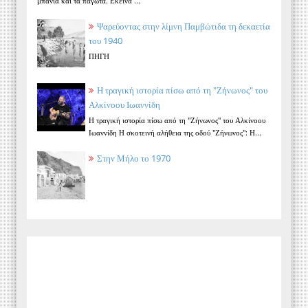
μπάνια και τα παγωτά. Εκείνα ...
Ψαρεύοντας στην λίμνη Παμβώτιδα τη δεκαετία
του 1940
ΠΗΓΗ
Η τραγική ιστορία πίσω από τη "Ζήνωνος" του
Αλκίνοου Ιωαννίδη
Η τραγική ιστορία πίσω από τη "Ζήνωνος" του Αλκίνοου
Ιωαννίδη Η σκοτεινή αλήθεια της οδού "Ζήνωνος": Η...
Στην Μήλο το 1970