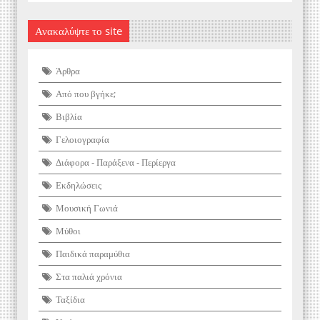
Ανακαλύψτε το site
Άρθρα
Από που βγήκε;
Βιβλία
Γελοιογραφία
Διάφορα - Παράξενα - Περίεργα
Εκδηλώσεις
Μουσική Γωνιά
Μύθοι
Παιδικά παραμύθια
Στα παλιά χρόνια
Ταξίδια