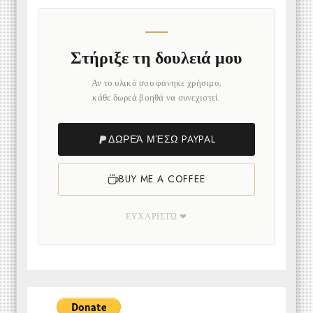
Στήριξε τη δουλειά μου
Αν το υλικό σου φάνηκε χρήσιμο,
κάθε δωρεά βοηθά να συνεχιστεί.
ΔΩΡΕΆ ΜΈΣΩ PAYPAL
BUY ME A COFFEE
ΕΥΧΑΡΙΣΤΏ ❤