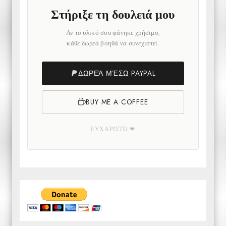
Στήριξε τη δουλειά μου
Αν το υλικό σου φάνηκε χρήσιμο,
κάθε δωρεά βοηθά να συνεχιστεί.
ΔΩΡΕΆ ΜΈΣΩ PAYPAL
BUY ME A COFFEE
ΕΥΧΑΡΙΣΤΏ ❤