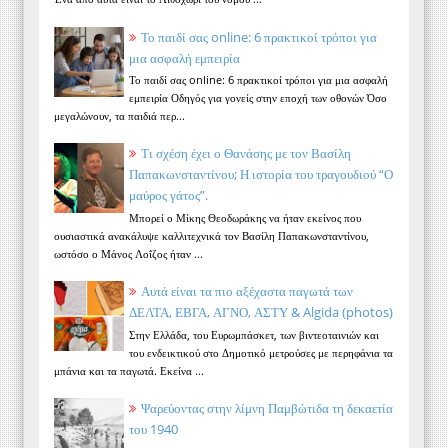
Το παιδί σας online: 6 πρακτικοί τρόποι για
μια ασφαλή εμπειρία
Το παιδί σας online: 6 πρακτικοί τρόποι για μια ασφαλή
εμπειρία Οδηγός για γονείς στην εποχή των οθονών Όσο
μεγαλώνουν, τα παιδιά περ...
Τι σχέση έχει ο Θανάσης με τον Βασίλη
Παπακωνσταντίνου; Η ιστορία του τραγουδιού “Ο
μαύρος γάτος”.
Μπορεί ο Μίκης Θεοδωράκης να ήταν εκείνος που
ουσιαστικά ανακάλυψε καλλιτεχνικά τον Βασίλη Παπακωνσταντίνου,
ωστόσο ο Μάνος Λοΐζος ήταν ...
Αυτά είναι τα πιο αξέχαστα παγωτά των
ΔΕΛΤΑ, ΕΒΓΑ, ΑΓΝΟ, ΑΣΤΥ & Algida (photos)
Στην Ελλάδα, του Ευρωμπάσκετ, των βιντεοταινιών και
του ενδεικτικού στο Δημοτικό μετρούσες με περηφάνια τα
μπάνια και τα παγωτά. Εκείνα ...
Ψαρεύοντας στην λίμνη Παμβώτιδα τη δεκαετία
του 1940