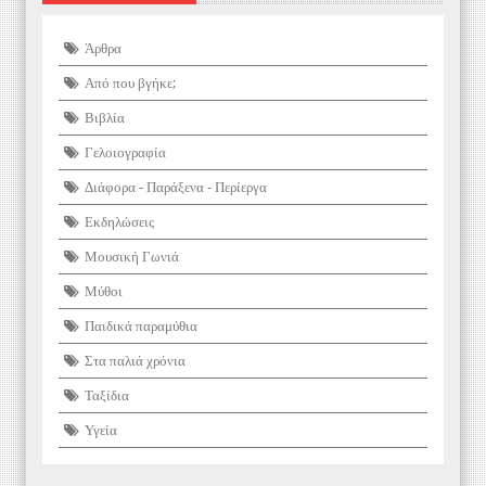
Άρθρα
Από που βγήκε;
Βιβλία
Γελοιογραφία
Διάφορα - Παράξενα - Περίεργα
Εκδηλώσεις
Μουσική Γωνιά
Μύθοι
Παιδικά παραμύθια
Στα παλιά χρόνια
Ταξίδια
Υγεία