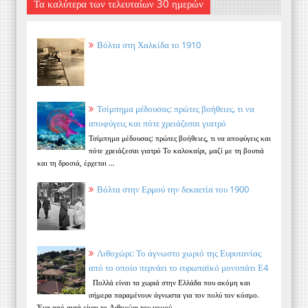
Τα καλύτερα των τελευταίων 30 ημερών
Βόλτα στη Χαλκίδα το 1910
Τσίμπημα μέδουσας: πρώτες βοήθειες, τι να
αποφύγεις και πότε χρειάζεσαι γιατρό
Τσίμπημα μέδουσας: πρώτες βοήθειες, τι να αποφύγεις και
πότε χρειάζεσαι γιατρό Το καλοκαίρι, μαζί με τη βουτιά
και τη δροσιά, έρχεται ...
Βόλτα στην Ερμού την δεκαετία του 1900
Λιθοχώρι: Το άγνωστο χωριό της Ευρυτανίας
από το οποίο περνάει το ευρωπαϊκό μονοπάτι Ε4
Πολλά είναι τα χωριά στην Ελλάδα που ακόμη και
σήμερα παραμένουν άγνωστα για τον πολύ τον κόσμο.
Ένα από αυτά είναι το Λιθοχώρι του νομού ...