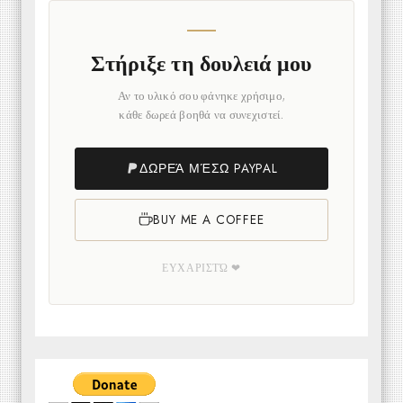
Στήριξε τη δουλειά μου
Αν το υλικό σου φάνηκε χρήσιμο,
κάθε δωρεά βοηθά να συνεχιστεί.
ΔΩΡΕΆ ΜΈΣΩ PAYPAL
BUY ME A COFFEE
ΕΥΧΑΡΙΣΤΏ ❤