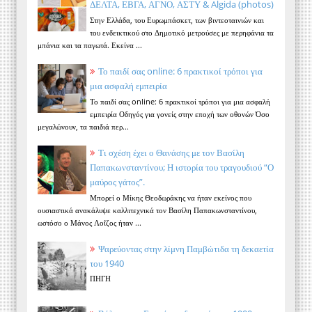
ΔΕΛΤΑ, ΕΒΓΑ, ΑΓΝΟ, ΑΣΤΥ & Algida (photos)
Στην Ελλάδα, του Ευρωμπάσκετ, των βιντεοταινιών και
του ενδεικτικού στο Δημοτικό μετρούσες με περηφάνια τα
μπάνια και τα παγωτά. Εκείνα ...
Το παιδί σας online: 6 πρακτικοί τρόποι για
μια ασφαλή εμπειρία
Το παιδί σας online: 6 πρακτικοί τρόποι για μια ασφαλή
εμπειρία Οδηγός για γονείς στην εποχή των οθονών Όσο
μεγαλώνουν, τα παιδιά περ...
Τι σχέση έχει ο Θανάσης με τον Βασίλη
Παπακωνσταντίνου; Η ιστορία του τραγουδιού “Ο
μαύρος γάτος”.
Μπορεί ο Μίκης Θεοδωράκης να ήταν εκείνος που
ουσιαστικά ανακάλυψε καλλιτεχνικά τον Βασίλη Παπακωνσταντίνου,
ωστόσο ο Μάνος Λοΐζος ήταν ...
Ψαρεύοντας στην λίμνη Παμβώτιδα τη δεκαετία
του 1940
ΠΗΓΗ