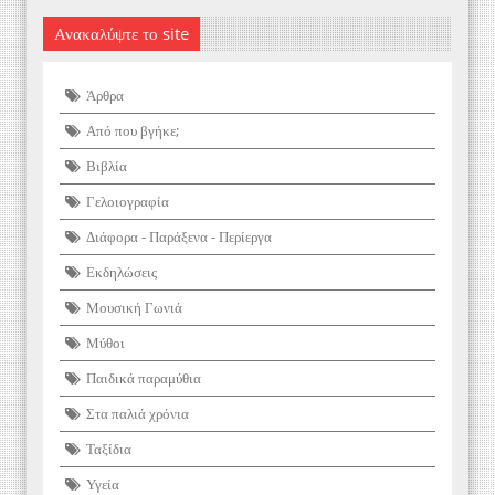
Ανακαλύψτε το site
Άρθρα
Από που βγήκε;
Βιβλία
Γελοιογραφία
Διάφορα - Παράξενα - Περίεργα
Εκδηλώσεις
Μουσική Γωνιά
Μύθοι
Παιδικά παραμύθια
Στα παλιά χρόνια
Ταξίδια
Υγεία