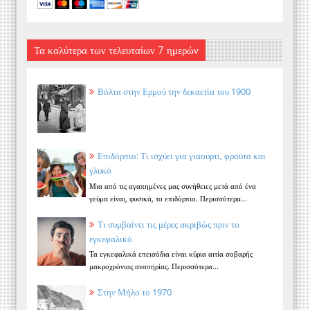
Τα καλύτερα των τελευταίων 7 ημερών
Βόλτα στην Ερμού την δεκαετία του 1900
Επιδόρπιο: Τι ισχύει για γιαούρτι, φρούτα και
γλυκό
Μια από τις αγαπημένες μας συνήθειες μετά από ένα
γεύμα είναι, φυσικά, το επιδόρπιο. Περισσότερα...
Τι συμβαίνει τις μέρες ακριβώς πριν το
εγκεφαλικό
Τα εγκεφαλικά επεισόδια είναι κύρια αιτία σοβαρής
μακροχρόνιας αναπηρίας. Περισσότερα...
Στην Μήλο το 1970