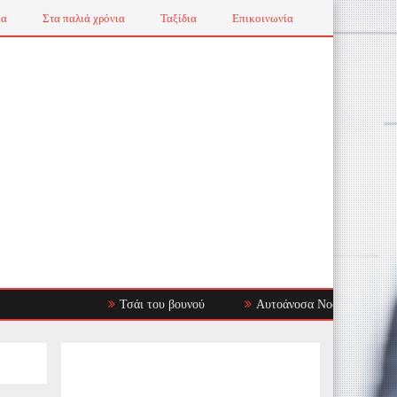
ια
Στα παλιά χρόνια
Ταξίδια
Επικοινωνία
Τσάι του βουνού
Αυτοάνοσα Νοσήματα: Όταν το Ανοσ