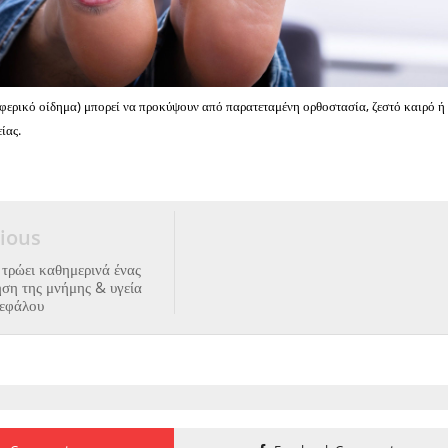
φερικό οίδημα) μπορεί να προκύψουν από παρατεταμένη ορθοστασία, ζεστό καιρό ή
ίας.
ious
τρώει καθημερινά ένας
ηση της μνήμης & υγεία
κεφάλου