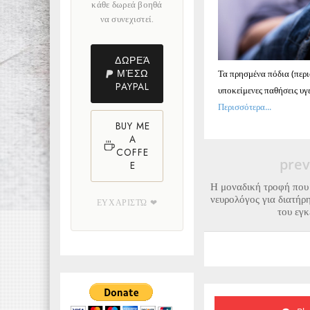
κάθε δωρεά βοηθά
να συνεχιστεί.
ΔΩΡΕΆ
ΜΈΣΩ
Τα πρησμένα πόδια (περι
PAYPAL
υποκείμενες παθήσεις υγε
Περισσότερα...
BUY ME
A
COFFE
prev
E
Η μοναδική τροφή που 
νευρολόγος για διατήρ
ΕΥΧΑΡΙΣΤΏ ❤
του εγ