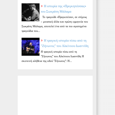
Η ιστορία της «Πριγκηπέσσας»
του Σωκράτη Μάλαμα
Το τραγούδι «Πριγκιπέσα», σε στίχους
– μουσική άλλα και πρώτη ερμηνεία του
Σωκράτη Μάλαμα, αποτελεί ένα από τα πιο αγαπημένα
τραγούδια του...
Η τραγική ιστορία πίσω από τη
"Ζήνωνος" του Αλκίνοου Ιωαννίδη
Η τραγική ιστορία πίσω από τη
"Ζήνωνος" του Αλκίνοου Ιωαννίδη Η
σκοτεινή αλήθεια της οδού "Ζήνωνος": Η...