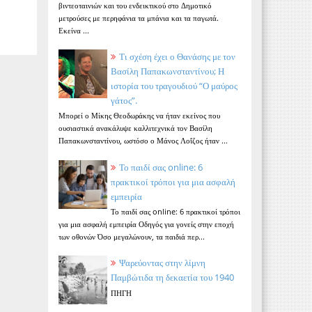
βιντεοταινιών και του ενδεικτικού στο Δημοτικό
μετρούσες με περηφάνια τα μπάνια και τα παγωτά.
Εκείνα ...
Τι σχέση έχει ο Θανάσης με τον
Βασίλη Παπακωνσταντίνου; Η
ιστορία του τραγουδιού “Ο μαύρος
γάτος”.
Μπορεί ο Μίκης Θεοδωράκης να ήταν εκείνος που
ουσιαστικά ανακάλυψε καλλιτεχνικά τον Βασίλη
Παπακωνσταντίνου, ωστόσο ο Μάνος Λοΐζος ήταν ...
Το παιδί σας online: 6
πρακτικοί τρόποι για μια ασφαλή
εμπειρία
Το παιδί σας online: 6 πρακτικοί τρόποι
για μια ασφαλή εμπειρία Οδηγός για γονείς στην εποχή
των οθονών Όσο μεγαλώνουν, τα παιδιά περ...
Ψαρεύοντας στην λίμνη
Παμβώτιδα τη δεκαετία του 1940
ΠΗΓΗ