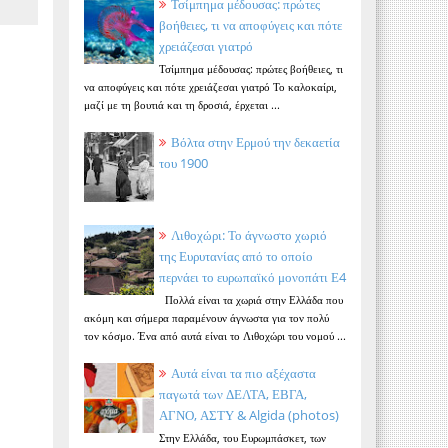
Τσίμπημα μέδουσας: πρώτες
βοήθειες, τι να αποφύγεις και πότε
χρειάζεσαι γιατρό
Τσίμπημα μέδουσας: πρώτες βοήθειες, τι
να αποφύγεις και πότε χρειάζεσαι γιατρό Το καλοκαίρι,
μαζί με τη βουτιά και τη δροσιά, έρχεται ...
Βόλτα στην Ερμού την δεκαετία
του 1900
Λιθοχώρι: Το άγνωστο χωριό
της Ευρυτανίας από το οποίο
περνάει το ευρωπαϊκό μονοπάτι Ε4
Πολλά είναι τα χωριά στην Ελλάδα που
ακόμη και σήμερα παραμένουν άγνωστα για τον πολύ
τον κόσμο. Ένα από αυτά είναι το Λιθοχώρι του νομού ...
Αυτά είναι τα πιο αξέχαστα
παγωτά των ΔΕΛΤΑ, ΕΒΓΑ,
ΑΓΝΟ, ΑΣΤΥ & Algida (photos)
Στην Ελλάδα, του Ευρωμπάσκετ, των