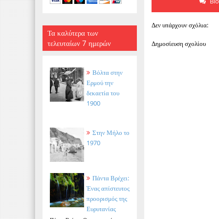
Bl
Δεν υπάρχουν σχόλια:
Τα καλύτερα των
τελευταίων 7 ημερών
Δημοσίευση σχολίου
Βόλτα στην
Ερμού την
δεκαετία του
1900
Στην Μήλο το
1970
Πάντα Βρέχει:
Ένας απίστευτος
προορισμός της
Ευρυτανίας