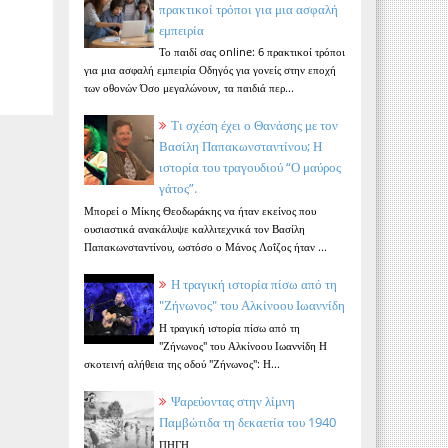
πρακτικοί τρόποι για μια ασφαλή
εμπειρία
Το παιδί σας online: 6 πρακτικοί τρόποι
για μια ασφαλή εμπειρία Οδηγός για γονείς στην εποχή
των οθονών Όσο μεγαλώνουν, τα παιδιά περ...
Τι σχέση έχει ο Θανάσης με τον
Βασίλη Παπακωνσταντίνου; Η
ιστορία του τραγουδιού “Ο μαύρος
γάτος”.
Μπορεί ο Μίκης Θεοδωράκης να ήταν εκείνος που
ουσιαστικά ανακάλυψε καλλιτεχνικά τον Βασίλη
Παπακωνσταντίνου, ωστόσο ο Μάνος Λοΐζος ήταν ...
Η τραγική ιστορία πίσω από τη
"Ζήνωνος" του Αλκίνοου Ιωαννίδη
Η τραγική ιστορία πίσω από τη
"Ζήνωνος" του Αλκίνοου Ιωαννίδη Η
σκοτεινή αλήθεια της οδού "Ζήνωνος": Η...
Ψαρεύοντας στην λίμνη
Παμβώτιδα τη δεκαετία του 1940
ΠΗΓΗ