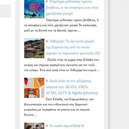
Τσίμπημα μέδουσας: πρώτες
βοήθειες, τι να αποφύγεις και πότε
χρειάζεσαι γιατρό
Τσίμπημα μέδουσας: πρώτες βοήθειες, τι
να αποφύγεις και πότε χρειάζεσαι γιατρό Το καλοκαίρι,
μαζί με τη βουτιά και τη δροσιά, έρχεται ...
Λιθοχώρι: Το άγνωστο χωριό
της Ευρυτανίας από το οποίο
περνάει το ευρωπαϊκό μονοπάτι Ε4
Πολλά είναι τα χωριά στην Ελλάδα που
ακόμη και σήμερα παραμένουν άγνωστα για τον πολύ
τον κόσμο. Ένα από αυτά είναι το Λιθοχώρι του νομού ...
Αυτά είναι τα πιο αξέχαστα
παγωτά των ΔΕΛΤΑ, ΕΒΓΑ,
ΑΓΝΟ, ΑΣΤΥ & Algida (photos)
Στην Ελλάδα, του Ευρωμπάσκετ, των
βιντεοταινιών και του ενδεικτικού στο Δημοτικό
μετρούσες με περηφάνια τα μπάνια και τα παγωτά.
Εκείνα ...
Το παιδί σας online: 6