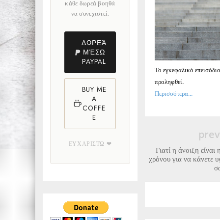
κάθε δωρεά βοηθά
να συνεχιστεί.
ΔΩΡΕΆ
ΜΈΣΩ
PAYPAL
Το εγκεφαλικό επεισόδιο
προληφθεί.
BUY ME
Περισσότερα...
A
COFFE
E
prev
ΕΥΧΑΡΙΣΤΏ ❤
Γιατί η άνοιξη είναι
χρόνου για να κάνετε υ
σ