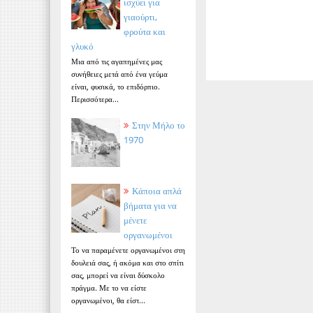
ισχύει για
γιαούρτι,
φρούτα και
γλυκό
Μια από τις αγαπημένες μας
συνήθειες μετά από ένα γεύμα
είναι, φυσικά, το επιδόρπιο.
Περισσότερα...
Στην Μήλο το
1970
Κάποια απλά
βήματα για να
μένετε
οργανωμένοι
Το να παραμένετε οργανωμένοι στη
δουλειά σας, ή ακόμα και στο σπίτι
σας, μπορεί να είναι δύσκολο
πράγμα. Με το να είστε
οργανωμένοι, θα είστ...