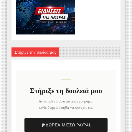
Στήριξε την σελίδα μας
Στήριξε τη δουλειά μου
Αν το υλικό σου φάνηκε χρήσιμο,
κάθε δωρεά βοηθά να συνεχιστεί.
ΔΩΡΕΆ ΜΈΣΩ PAYPAL