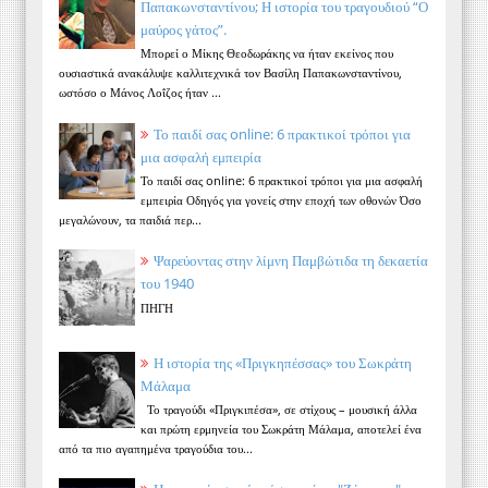
Παπακωνσταντίνου; Η ιστορία του τραγουδιού “Ο
μαύρος γάτος”.
Μπορεί ο Μίκης Θεοδωράκης να ήταν εκείνος που
ουσιαστικά ανακάλυψε καλλιτεχνικά τον Βασίλη Παπακωνσταντίνου,
ωστόσο ο Μάνος Λοΐζος ήταν ...
Το παιδί σας online: 6 πρακτικοί τρόποι για
μια ασφαλή εμπειρία
Το παιδί σας online: 6 πρακτικοί τρόποι για μια ασφαλή
εμπειρία Οδηγός για γονείς στην εποχή των οθονών Όσο
μεγαλώνουν, τα παιδιά περ...
Ψαρεύοντας στην λίμνη Παμβώτιδα τη δεκαετία
του 1940
ΠΗΓΗ
Η ιστορία της «Πριγκηπέσσας» του Σωκράτη
Μάλαμα
Το τραγούδι «Πριγκιπέσα», σε στίχους – μουσική άλλα
και πρώτη ερμηνεία του Σωκράτη Μάλαμα, αποτελεί ένα
από τα πιο αγαπημένα τραγούδια του...