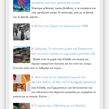
αποφύγεις και πότε χρειάζεσαι γιατρό
Τσίμπημα μέδουσας: πρώτες βοήθειες, τι να αποφύγεις και
πότε χρειάζεσαι γιατρό Το καλοκαίρι, μαζί με τη βουτιά
και τη δροσιά, έρχεται ...
Βόλτα στην Ερμού την δεκαετία του 1900
Λιθοχώρι: Το άγνωστο χωριό της Ευρυτανίας
από το οποίο περνάει το ευρωπαϊκό μονοπάτι Ε4
Πολλά είναι τα χωριά στην Ελλάδα που ακόμη και
σήμερα παραμένουν άγνωστα για τον πολύ τον κόσμο.
Ένα από αυτά είναι το Λιθοχώρι του νομού ...
Αυτά είναι τα πιο αξέχαστα παγωτά των
ΔΕΛΤΑ, ΕΒΓΑ, ΑΓΝΟ, ΑΣΤΥ & Algida (photos)
Στην Ελλάδα, του Ευρωμπάσκετ, των βιντεοταινιών και
του ενδεικτικού στο Δημοτικό μετρούσες με περηφάνια τα
μπάνια και τα παγωτά. Εκείνα ...
Τι σχέση έχει ο Θανάσης με τον Βασίλη