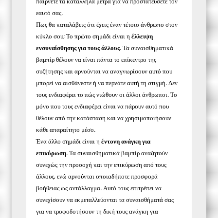
παίρνετε τα κατάλληλα μέτρα για να προστατεύσετε τον
εαυτό σας.
Πως θα καταλάβεις ότι έχεις έναν τέτοιο άνθρωπο στον
κύκλο σου;
Το πρώτο σημάδι είναι η
έλλειψη
ενσυναίσθησης για τους άλλους
.
Τα συναισθηματικά
βαμπίρ θέλουν να είναι πάντα το επίκεντρο της
συζήτησης και αρνούνται να αναγνωρίσουν αυτό που
μπορεί να αισθάνεστε ή να περνάτε αυτή τη στιγμή.
Δεν
τους ενδιαφέρει το πώς νιώθουν οι άλλοι άνθρωποι.
Το
μόνο που τους ενδιαφέρει είναι να πάρουν αυτό που
θέλουν από την κατάσταση και να χρησιμοποιήσουν
κάθε απαραίτητο μέσο.
Ένα άλλο σημάδι είναι η
έντονη ανάγκη για
επικύρωση
.
Τα συναισθηματικά βαμπίρ αναζητούν
συνεχώς την προσοχή και την επικύρωση από τους
άλλους, ενώ αρνούνται οποιαδήποτε προσφορά
βοήθειας ως αντάλλαγμα.
Αυτό τους επιτρέπει να
συνεχίσουν να εκμεταλλεύονται τα συναισθήματά σας
για να τροφοδοτήσουν τη δική τους ανάγκη για