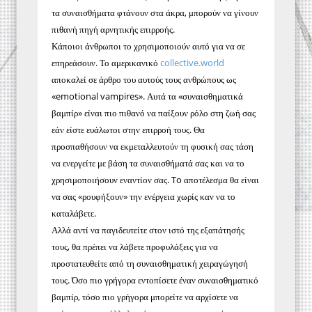
τα συναισθήματα φτάνουν στα άκρα, μπορούν να γίνουν
πιθανή πηγή αρνητικής επιρροής.
Κάποιοι άνθρωποι το χρησιμοποιούν αυτό για να σε
επηρεάσουν. Το αμερικανικό
collective.world
αποκαλεί σε άρθρο του αυτούς τους ανθρώπους ως
«emotional vampires». Αυτά τα
«συναισθηματικά
βαμπίρ» είναι πιο πιθανό να παίξουν ρόλο στη ζωή σας
εάν είστε ευάλωτοι στην επιρροή τους. Θα
προσπαθήσουν να εκμεταλλευτούν τη φυσική σας τάση
να ενεργείτε με βάση τα συναισθήματά σας και να το
χρησιμοποιήσουν εναντίον σας. To αποτέλεσμα θα είναι
να σας «ρουφήξουν» την ενέργεια χωρίς καν να το
καταλάβετε.
Αλλά αντί να παγιδευτείτε στον ιστό της εξαπάτησής
τους, θα πρέπει να λάβετε προφυλάξεις για να
προστατευθείτε από τη συναισθηματική χειραγώγησή
τους.
Όσο πιο γρήγορα εντοπίσετε έναν συναισθηματικό
βαμπίρ, τόσο πιο γρήγορα μπορείτε να αρχίσετε να