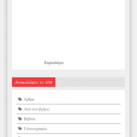
Εορτολόγιο
Ανακαλύψτε το site
Άρθρα
Από που βγήκε;
Βιβλία
Γελοιογραφία