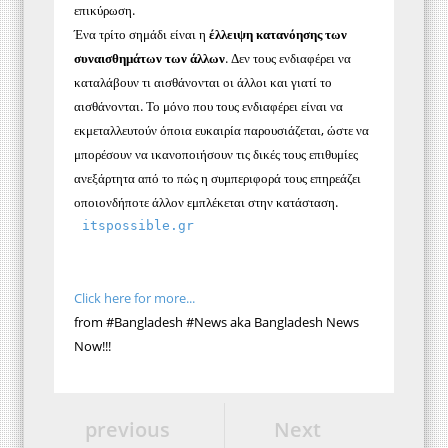
επικύρωση.
Ένα τρίτο σημάδι είναι η
έλλειψη κατανόησης των
συναισθημάτων των άλλων
. Δεν τους ενδιαφέρει να
καταλάβουν τι αισθάνονται οι άλλοι και γιατί το
αισθάνονται. Το μόνο που τους ενδιαφέρει είναι να
εκμεταλλευτούν όποια ευκαιρία παρουσιάζεται, ώστε να
μπορέσουν να ικανοποιήσουν τις δικές τους επιθυμίες
ανεξάρτητα από το πώς η συμπεριφορά τους επηρεάζει
οποιονδήποτε άλλον εμπλέκεται στην κατάσταση.
 itspossible.gr 
Click here for more...
from #Bangladesh #News aka Bangladesh News
Now!!!
previous
Next