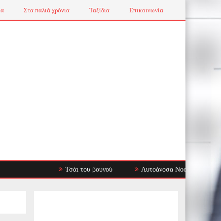
ια
Στα παλιά χρόνια
Ταξίδια
Επικοινωνία
Τσάι του βουνού
Αυτοάνοσα Νοσήματα: Όταν το Αν