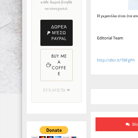
κάθε δωρεά βοηθά
να συνεχιστεί.
Η γκρανόλα είναι ένα απ
ΔΩΡΕΆ
ΜΈΣΩ
Editorial Team
PAYPAL
BUY ME
http://dlvr.it/TBFgPh
A
COFFE
E
ΕΥΧΑΡΙΣΤΏ ❤
Bl