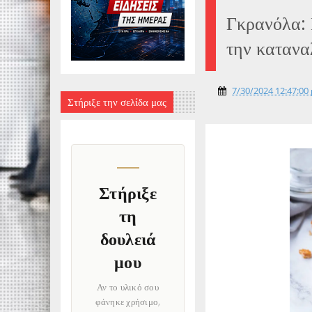
Γκρανόλα: 
την κατανα
7/30/2024 12:47:00 
Στήριξε την σελίδα μας
Στήριξε
τη
δουλειά
μου
Αν το υλικό σου
φάνηκε χρήσιμο,