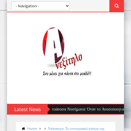
Latest News
Τσίμπημα μέδουσας: πρώτες βοήθειες, τι να 
Home
Νιόκαστρο: Το εντυπωσιακό κάστρο της