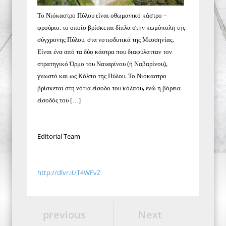
Το Νιόκαστρο Πύλου είναι οθωμανικό κάστρο –
φρούριο, το οποίο βρίσκεται δίπλα στην κωμόπολη της
σύγχρονης Πύλου, στα νοτιοδυτικά της Μεσσηνίας.
Είναι ένα από τα δύο κάστρα που διαφύλατταν τον
στρατηγικό Όρμο του Ναυαρίνου (ή Ναβαρίνου),
γνωστό και ως Κόλπο της Πύλου. Το Νιόκαστρο
βρίσκεται στη νότια είσοδο του κόλπου, ενώ η βόρεια
είσοδός του […]
Editorial Team
http://dlvr.it/T4WFvZ
previous
Next