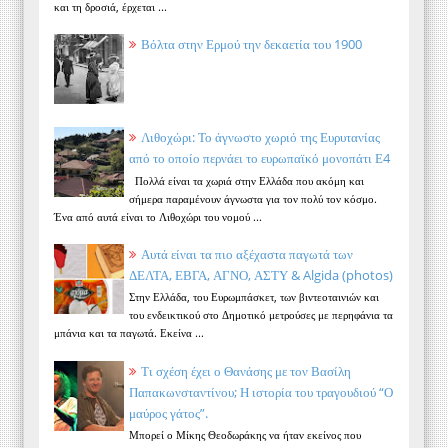
και τη δροσιά, έρχεται ...
Βόλτα στην Ερμού την δεκαετία του 1900
Λιθοχώρι: Το άγνωστο χωριό της Ευρυτανίας
από το οποίο περνάει το ευρωπαϊκό μονοπάτι Ε4
Πολλά είναι τα χωριά στην Ελλάδα που ακόμη και
σήμερα παραμένουν άγνωστα για τον πολύ τον κόσμο.
Ένα από αυτά είναι το Λιθοχώρι του νομού ...
Αυτά είναι τα πιο αξέχαστα παγωτά των
ΔΕΛΤΑ, ΕΒΓΑ, ΑΓΝΟ, ΑΣΤΥ & Algida (photos)
Στην Ελλάδα, του Ευρωμπάσκετ, των βιντεοταινιών και
του ενδεικτικού στο Δημοτικό μετρούσες με περηφάνια τα
μπάνια και τα παγωτά. Εκείνα ...
Τι σχέση έχει ο Θανάσης με τον Βασίλη
Παπακωνσταντίνου; Η ιστορία του τραγουδιού “Ο
μαύρος γάτος”.
Μπορεί ο Μίκης Θεοδωράκης να ήταν εκείνος που