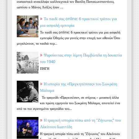
ουσιαστικά ανακάλυψε καλλιτεχνικά τον Βασίλη Παπακωνσταντίνου,
ωστόσο ο Μάνος Λοΐζος ήταν ...
Το παιδί σας online: 6 πρακτικοί τρόποι για
μια ασφαλή εμπειρία
Το παιδί σας online: 6 πρακτικοί τρόποι για μια ασφαλή
εμπειρία Οδηγός για γονείς στην εποχή των οθονών Όσο
μεγαλώνουν, τα παιδιά περ...
Ψαρεύοντας στην λίμνη Παμβώτιδα τη δεκαετία
του 1940
ΠΗΓΗ
Η ιστορία της «Πριγκηπέσσας» του Σωκράτη
Μάλαμα
Το τραγούδι «Πριγκιπέσα», σε στίχους – μουσική άλλα
και πρώτη ερμηνεία του Σωκράτη Μάλαμα, αποτελεί ένα
από τα πιο αγαπημένα τραγούδια του...
Η τραγική ιστορία πίσω από τη "Ζήνωνος" του
Αλκίνοου Ιωαννίδη
Η τραγική ιστορία πίσω από τη "Ζήνωνος" του Αλκίνοου