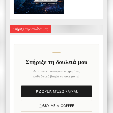
Στήριξε την σελίδα μας
Στήριξε τη δουλειά μου
Αν το υλικό σου φάνηκε χρήσιμο,
κάθε δωρεά βοηθά να συνεχιστεί.
ΔΩΡΕΆ ΜΈΣΩ PAYPAL
BUY ME A COFFEE