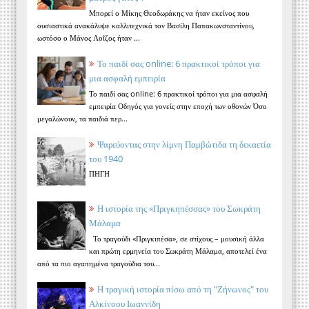
Μπορεί ο Μίκης Θεοδωράκης να ήταν εκείνος που
ουσιαστικά ανακάλυψε καλλιτεχνικά τον Βασίλη Παπακωνσταντίνου,
ωστόσο ο Μάνος Λοΐζος ήταν ...
Το παιδί σας online: 6 πρακτικοί τρόποι για
μια ασφαλή εμπειρία
Το παιδί σας online: 6 πρακτικοί τρόποι για μια ασφαλή
εμπειρία Οδηγός για γονείς στην εποχή των οθονών Όσο
μεγαλώνουν, τα παιδιά περ...
Ψαρεύοντας στην λίμνη Παμβώτιδα τη δεκαετία
του 1940
ΠΗΓΗ
Η ιστορία της «Πριγκηπέσσας» του Σωκράτη
Μάλαμα
Το τραγούδι «Πριγκιπέσα», σε στίχους – μουσική άλλα
και πρώτη ερμηνεία του Σωκράτη Μάλαμα, αποτελεί ένα
από τα πιο αγαπημένα τραγούδια του...
Η τραγική ιστορία πίσω από τη "Ζήνωνος" του
Αλκίνοου Ιωαννίδη