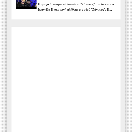
Η τραγική ιστορία πίσω από τη "Ζήνωνος" του Αλκίνοου
Ιωαννίδη Η σκοτεινή αλήθεια της οδού "Ζήνωνος": Η...