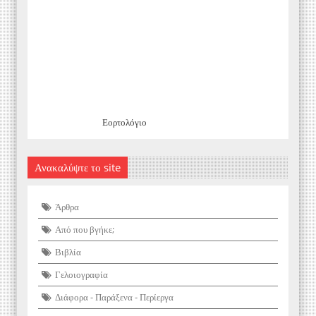
Εορτολόγιο
Ανακαλύψτε το site
Άρθρα
Από που βγήκε;
Βιβλία
Γελοιογραφία
Διάφορα - Παράξενα - Περίεργα