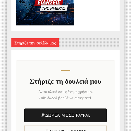
Στήριξε την σελίδα μας
Στήριξε τη δουλειά μου
Αν το υλικό σου φάνηκε χρήσιμο,
κάθε δωρεά βοηθά να συνεχιστεί.
ΔΩΡΕΆ ΜΈΣΩ PAYPAL