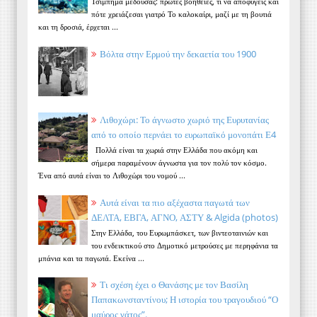
Τσίμπημα μέδουσας: πρώτες βοήθειες, τι να αποφύγεις και
πότε χρειάζεσαι γιατρό Το καλοκαίρι, μαζί με τη βουτιά
και τη δροσιά, έρχεται ...
Βόλτα στην Ερμού την δεκαετία του 1900
Λιθοχώρι: Το άγνωστο χωριό της Ευρυτανίας
από το οποίο περνάει το ευρωπαϊκό μονοπάτι Ε4
Πολλά είναι τα χωριά στην Ελλάδα που ακόμη και
σήμερα παραμένουν άγνωστα για τον πολύ τον κόσμο.
Ένα από αυτά είναι το Λιθοχώρι του νομού ...
Αυτά είναι τα πιο αξέχαστα παγωτά των
ΔΕΛΤΑ, ΕΒΓΑ, ΑΓΝΟ, ΑΣΤΥ & Algida (photos)
Στην Ελλάδα, του Ευρωμπάσκετ, των βιντεοταινιών και
του ενδεικτικού στο Δημοτικό μετρούσες με περηφάνια τα
μπάνια και τα παγωτά. Εκείνα ...
Τι σχέση έχει ο Θανάσης με τον Βασίλη
Παπακωνσταντίνου; Η ιστορία του τραγουδιού “Ο
μαύρος γάτος”.