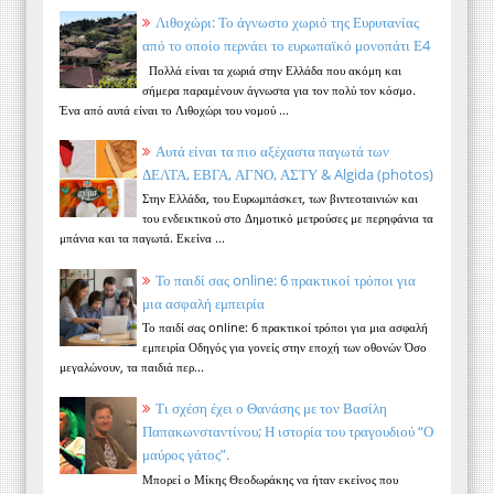
Λιθοχώρι: Το άγνωστο χωριό της Ευρυτανίας
από το οποίο περνάει το ευρωπαϊκό μονοπάτι Ε4
Πολλά είναι τα χωριά στην Ελλάδα που ακόμη και
σήμερα παραμένουν άγνωστα για τον πολύ τον κόσμο.
Ένα από αυτά είναι το Λιθοχώρι του νομού ...
Αυτά είναι τα πιο αξέχαστα παγωτά των
ΔΕΛΤΑ, ΕΒΓΑ, ΑΓΝΟ, ΑΣΤΥ & Algida (photos)
Στην Ελλάδα, του Ευρωμπάσκετ, των βιντεοταινιών και
του ενδεικτικού στο Δημοτικό μετρούσες με περηφάνια τα
μπάνια και τα παγωτά. Εκείνα ...
Το παιδί σας online: 6 πρακτικοί τρόποι για
μια ασφαλή εμπειρία
Το παιδί σας online: 6 πρακτικοί τρόποι για μια ασφαλή
εμπειρία Οδηγός για γονείς στην εποχή των οθονών Όσο
μεγαλώνουν, τα παιδιά περ...
Τι σχέση έχει ο Θανάσης με τον Βασίλη
Παπακωνσταντίνου; Η ιστορία του τραγουδιού “Ο
μαύρος γάτος”.
Μπορεί ο Μίκης Θεοδωράκης να ήταν εκείνος που