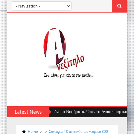
Latest News
Τσίμπημα μέδουσας: πρώτες βοήθειες, τι να 
Home
Συνταγές: 10 πεντανόστιμα γεύματα 800