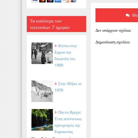
Bl
Τα καλύτερα των
τελευταίων 7 ημερών
Δεν υπάρχουν σχόλια:
Δημοσίευση σχολίου
Βόλτα στην
Ερμού την
δεκαετία του
1900
Στην Μήλο το
1970
Πάντα Βρέχει:
Ένας απίστευτος
προορισμός της
Ευρυτανίας