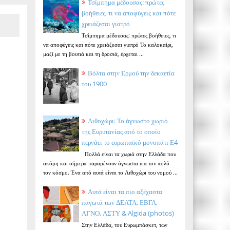
Τσίμπημα μέδουσας: πρώτες
βοήθειες, τι να αποφύγεις και πότε
χρειάζεσαι γιατρό
Τσίμπημα μέδουσας: πρώτες βοήθειες, τι
να αποφύγεις και πότε χρειάζεσαι γιατρό Το καλοκαίρι,
μαζί με τη βουτιά και τη δροσιά, έρχεται ...
Βόλτα στην Ερμού την δεκαετία
του 1900
Λιθοχώρι: Το άγνωστο χωριό
της Ευρυτανίας από το οποίο
περνάει το ευρωπαϊκό μονοπάτι Ε4
Πολλά είναι τα χωριά στην Ελλάδα που
ακόμη και σήμερα παραμένουν άγνωστα για τον πολύ
τον κόσμο. Ένα από αυτά είναι το Λιθοχώρι του νομού ...
Αυτά είναι τα πιο αξέχαστα
παγωτά των ΔΕΛΤΑ, ΕΒΓΑ,
ΑΓΝΟ, ΑΣΤΥ & Algida (photos)
Στην Ελλάδα, του Ευρωμπάσκετ, των