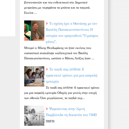
βιντεοταινιών και του ενδεικτικού στο Δημοτικό
μετρούσες με περηφάνια τα μπάνια και τα παγωτά.
Εκείνα ...
Τι σχέση έχει ο Θανάσης με τον
Βασίλη Παπακωνσταντίνου; Η
ιστορία του τραγουδιού “Ο μαύρος
γάτος”.
Μπορεί ο Μίκης Θεοδωράκης να ήταν εκείνος που
ουσιαστικά ανακάλυψε καλλιτεχνικά τον Βασίλη
Παπακωνσταντίνου, ωστόσο ο Μάνος Λοΐζος ήταν ...
Το παιδί σας online: 6
πρακτικοί τρόποι για μια ασφαλή
εμπειρία
Το παιδί σας online: 6 πρακτικοί τρόποι
για μια ασφαλή εμπειρία Οδηγός για γονείς στην εποχή
των οθονών Όσο μεγαλώνουν, τα παιδιά περ...
Ψαρεύοντας στην λίμνη
Παμβώτιδα τη δεκαετία του 1940
ΠΗΓΗ