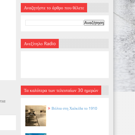
Αναζητήστε το άρθρο που θέλετε
Ανεξίτηλο Radio
Τα καλύτερα των τελευταίων 30 ημερών
τια
Βόλτα στη Χαλκίδα το 1910