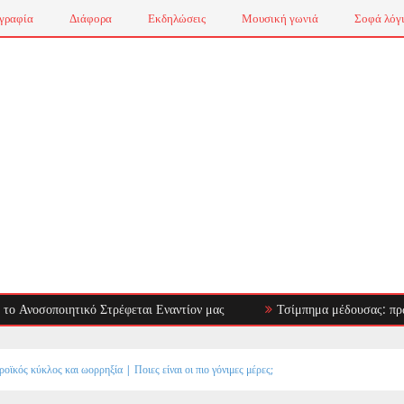
γραφία
Διάφορα
Εκδηλώσεις
Μουσική γωνιά
Σοφά λόγ
οποιητικό Στρέφεται Εναντίον μας
Τσίμπημα μέδουσας: πρώτες βοήθ
οϊκός κύκλος και ωορρηξία | Ποιες είναι οι πιο γόνιμες μέρες;