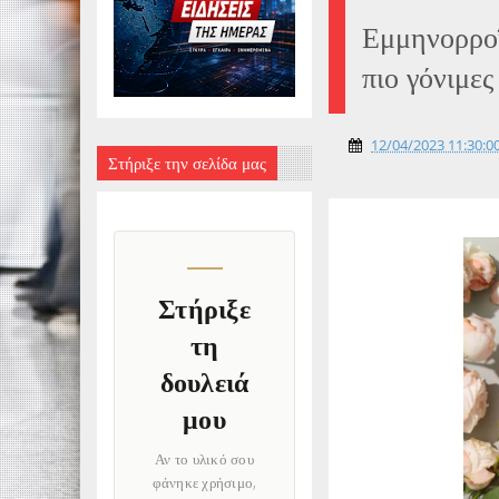
Εμμηνορροϊ
πιο γόνιμες
12/04/2023 11:30:00
Στήριξε την σελίδα μας
Στήριξε
τη
δουλειά
μου
Αν το υλικό σου
φάνηκε χρήσιμο,