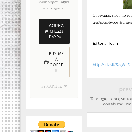
κάθε δωρεά βοηθά
να συνεχιστεί.
Οι γυναίκες είναι πιο γό
απελευθερώνουν ένα ωάρ
ΔΩΡΕΆ
ΜΈΣΩ
PAYPAL
Editorial Team
BUY ME
A
http://dlvr.it/SzgWpS
COFFE
E
ΕΥΧΑΡΙΣΤΏ ❤
prev
Τους αχάριστους να του
σου γίνεται. Ν