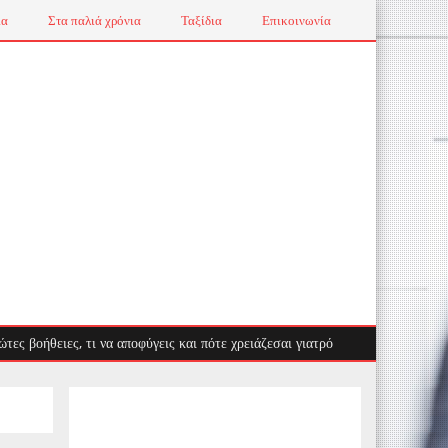
ια
Στα παλιά χρόνια
Ταξίδια
Επικοινωνία
ειες, τι να αποφύγεις και πότε χρειάζεσαι γιατρό
Λαγοκέφαλος: Ο ε