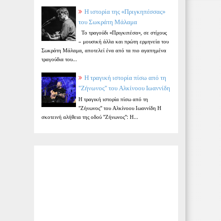
Η ιστορία της «Πριγκηπέσσας»
του Σωκράτη Μάλαμα
Το τραγούδι «Πριγκιπέσα», σε στίχους
– μουσική άλλα και πρώτη ερμηνεία του
Σωκράτη Μάλαμα, αποτελεί ένα από τα πιο αγαπημένα
τραγούδια του...
Η τραγική ιστορία πίσω από τη
"Ζήνωνος" του Αλκίνοου Ιωαννίδη
Η τραγική ιστορία πίσω από τη
"Ζήνωνος" του Αλκίνοου Ιωαννίδη Η
σκοτεινή αλήθεια της οδού "Ζήνωνος": Η...