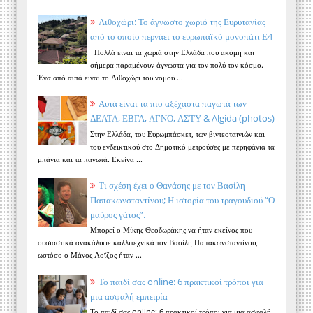
Λιθοχώρι: Το άγνωστο χωριό της Ευρυτανίας
από το οποίο περνάει το ευρωπαϊκό μονοπάτι Ε4
Πολλά είναι τα χωριά στην Ελλάδα που ακόμη και
σήμερα παραμένουν άγνωστα για τον πολύ τον κόσμο.
Ένα από αυτά είναι το Λιθοχώρι του νομού ...
Αυτά είναι τα πιο αξέχαστα παγωτά των
ΔΕΛΤΑ, ΕΒΓΑ, ΑΓΝΟ, ΑΣΤΥ & Algida (photos)
Στην Ελλάδα, του Ευρωμπάσκετ, των βιντεοταινιών και
του ενδεικτικού στο Δημοτικό μετρούσες με περηφάνια τα
μπάνια και τα παγωτά. Εκείνα ...
Τι σχέση έχει ο Θανάσης με τον Βασίλη
Παπακωνσταντίνου; Η ιστορία του τραγουδιού “Ο
μαύρος γάτος”.
Μπορεί ο Μίκης Θεοδωράκης να ήταν εκείνος που
ουσιαστικά ανακάλυψε καλλιτεχνικά τον Βασίλη Παπακωνσταντίνου,
ωστόσο ο Μάνος Λοΐζος ήταν ...
Το παιδί σας online: 6 πρακτικοί τρόποι για
μια ασφαλή εμπειρία
Το παιδί σας online: 6 πρακτικοί τρόποι για μια ασφαλή