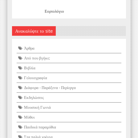
Εορτολόγιο
Ανακαλύψτε το site
Άρθρα
Από που βγήκε;
Βιβλία
Γελοιογραφία
Διάφορα - Παράξενα - Περίεργα
Εκδηλώσεις
Μουσική Γωνιά
Μύθοι
Παιδικά παραμύθια
Στα παλιά χρόνια