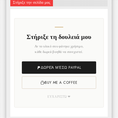
Στήριξε την σελίδα μας
Στήριξε τη δουλειά μου
Αν το υλικό σου φάνηκε χρήσιμο,
κάθε δωρεά βοηθά να συνεχιστεί.
ΔΩΡΕΆ ΜΈΣΩ PAYPAL
BUY ME A COFFEE
ΕΥΧΑΡΙΣΤΏ ❤