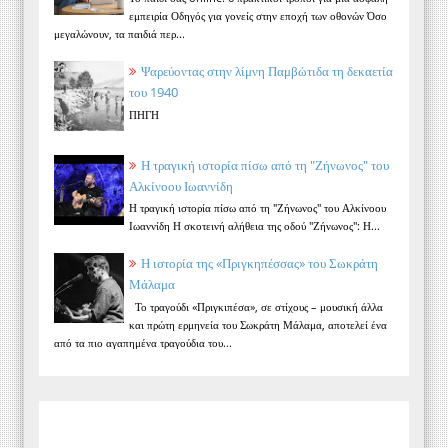
εμπειρία Οδηγός για γονείς στην εποχή των οθονών Όσο
μεγαλώνουν, τα παιδιά περ...
Ψαρεύοντας στην λίμνη Παμβώτιδα τη δεκαετία
του 1940
ΠΗΓΗ
Η τραγική ιστορία πίσω από τη "Ζήνωνος" του
Αλκίνοου Ιωαννίδη
Η τραγική ιστορία πίσω από τη "Ζήνωνος" του Αλκίνοου
Ιωαννίδη Η σκοτεινή αλήθεια της οδού "Ζήνωνος": Η...
Η ιστορία της «Πριγκηπέσσας» του Σωκράτη
Μάλαμα
Το τραγούδι «Πριγκιπέσα», σε στίχους – μουσική άλλα
και πρώτη ερμηνεία του Σωκράτη Μάλαμα, αποτελεί ένα
από τα πιο αγαπημένα τραγούδια του...