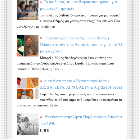
Το παιδί σας online: 6 πρακτικοί τρόποι για
μια ασφαλή εμπειρία
Το παιδί σας online: 6 πρακτικοί τρόποι για μια ασφαλή
εμπειρία Οδηγός για γονείς στην εποχή των οθονών Όσο
μεγαλώνουν, τα παιδιά περ...
Τι σχέση έχει ο Θανάσης με τον Βασίλη
Παπακωνσταντίνου; Η ιστορία του τραγουδιού “Ο
μαύρος γάτος”.
Μπορεί ο Μίκης Θεοδωράκης να ήταν εκείνος που
ουσιαστικά ανακάλυψε καλλιτεχνικά τον Βασίλη Παπακωνσταντίνου,
ωστόσο ο Μάνος Λοΐζος ήταν ...
Αυτά είναι τα πιο αξέχαστα παγωτά των
ΔΕΛΤΑ, ΕΒΓΑ, ΑΓΝΟ, ΑΣΤΥ & Algida (photos)
Στην Ελλάδα, του Ευρωμπάσκετ, των βιντεοταινιών και
του ενδεικτικού στο Δημοτικό μετρούσες με περηφάνια τα
μπάνια και τα παγωτά. Εκείνα ...
Ψαρεύοντας στην λίμνη Παμβώτιδα τη δεκαετία
του 1940
ΠΗΓΗ