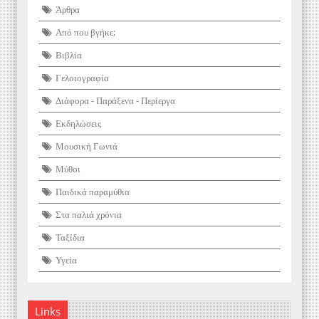
Άρθρα
Από που βγήκε;
Βιβλία
Γελοιογραφία
Διάφορα - Παράξενα - Περίεργα
Εκδηλώσεις
Μουσική Γωνιά
Μύθοι
Παιδικά παραμύθια
Στα παλιά χρόνια
Ταξίδια
Υγεία
Links