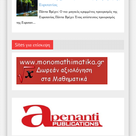
Ευρυτανίας
Πάντα Βρέχει: Ο πιο μαγικός κρυμμένος προορισμός της
Ευρυτανίας Πάντα Βρέχει Ένας απίστευτος προορισμός
της Ευρυταν...
Sites για επίσκεψη