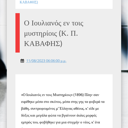
ΚΑΒΑΦΗΣ)
Ο Ιουλιανός εν τοις
μυστηρίοις (Κ. Π.
ΚΑΒΑΦΗΣ)
11/08/2023 06:06:00 μ.μ.
«Ο Ιουλιανός εν τοις Μυστηρίοις» (1896) Πλην σαν
ευρέθηκε μέσα στο σκότος, μέσα στης γης τα φοβερά τα
βάθη, συντροφευμένος μ’ Έλληνας αθέους, κ’ είδε με
δόξες και μεγάλα φώτα να βγαίνουν άυλες μορφές
εμπρός του, φοβήθηκε για μια στιγμήν ο νέος, κ’ ένα