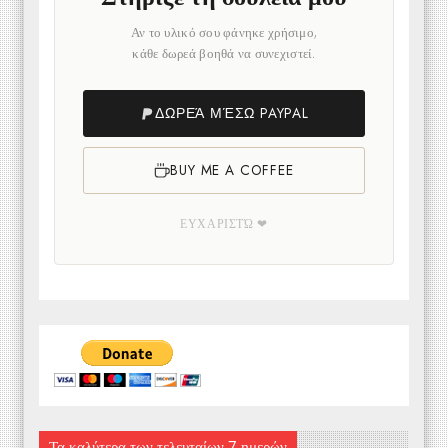
Αν το υλικό σου φάνηκε χρήσιμο,
κάθε δωρεά βοηθά να συνεχιστεί.
ΔΩΡΕΆ ΜΈΣΩ PAYPAL
BUY ME A COFFEE
ΕΥΧΑΡΙΣΤΏ ❤
Τα καλύτερα των τελευταίων 7 ημερών