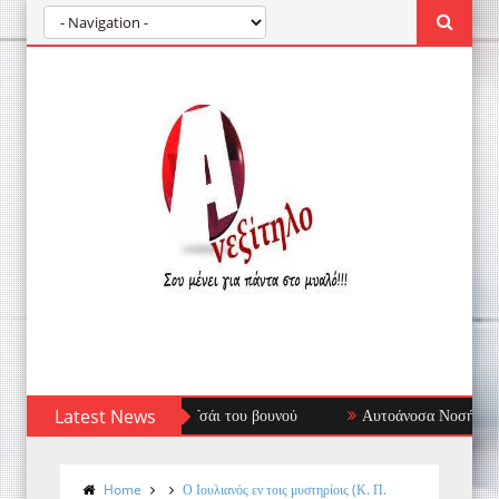
Latest News
Αυτοάνοσα Νοσήματα: Όταν το Ανοσοποιητι
Home
Ο Ιουλιανός εν τοις μυστηρίοις (Κ. Π.