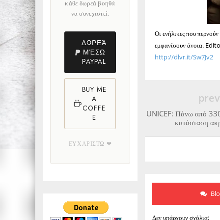
κάθε δωρεά βοηθά
να συνεχιστεί.
Οι ενήλικες που περνούν
ΔΩΡΕΆ
εμφανίσουν άνοια. Edit
ΜΈΣΩ
http://dlvr.it/Sw7Jv2
PAYPAL
BUY ME
prev
A
COFFE
UNICEF: Πάνω από 330 
E
κατάσταση ακρ
ΕΥΧΑΡΙΣΤΏ ❤
Bl
Δεν υπάρχουν σχόλια: