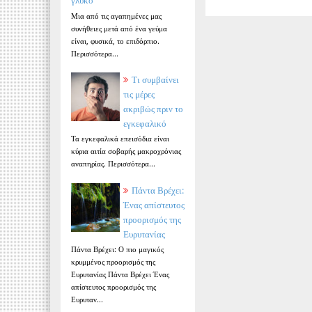
γλυκό
Μια από τις αγαπημένες μας
συνήθειες μετά από ένα γεύμα
είναι, φυσικά, το επιδόρπιο.
Περισσότερα...
Τι συμβαίνει
τις μέρες
ακριβώς πριν το
εγκεφαλικό
Τα εγκεφαλικά επεισόδια είναι
κύρια αιτία σοβαρής μακροχρόνιας
αναπηρίας. Περισσότερα...
Πάντα Βρέχει:
Ένας απίστευτος
προορισμός της
Ευρυτανίας
Πάντα Βρέχει: Ο πιο μαγικός
κρυμμένος προορισμός της
Ευρυτανίας Πάντα Βρέχει Ένας
απίστευτος προορισμός της
Ευρυταν...