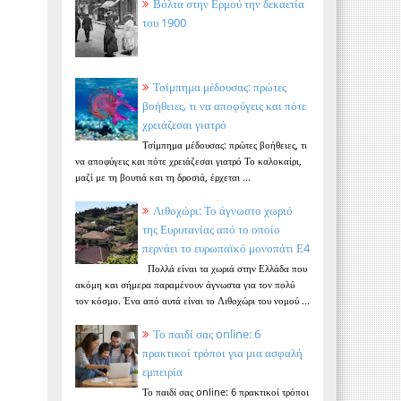
Βόλτα στην Ερμού την δεκαετία
του 1900
Τσίμπημα μέδουσας: πρώτες
βοήθειες, τι να αποφύγεις και πότε
χρειάζεσαι γιατρό
Τσίμπημα μέδουσας: πρώτες βοήθειες, τι
να αποφύγεις και πότε χρειάζεσαι γιατρό Το καλοκαίρι,
μαζί με τη βουτιά και τη δροσιά, έρχεται ...
Λιθοχώρι: Το άγνωστο χωριό
της Ευρυτανίας από το οποίο
περνάει το ευρωπαϊκό μονοπάτι Ε4
Πολλά είναι τα χωριά στην Ελλάδα που
ακόμη και σήμερα παραμένουν άγνωστα για τον πολύ
τον κόσμο. Ένα από αυτά είναι το Λιθοχώρι του νομού ...
Το παιδί σας online: 6
πρακτικοί τρόποι για μια ασφαλή
εμπειρία
Το παιδί σας online: 6 πρακτικοί τρόποι