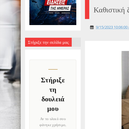
Καθιστική 
9/15/2023 10:06:00 
Στήριξε την σελίδα μας
Στήριξε
τη
δουλειά
μου
Αν το υλικό σου
φάνηκε χρήσιμο,