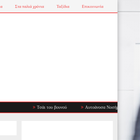
ια
Στα παλιά χρόνια
Ταξίδια
Επικοινωνία
Τσάι του βουνού
Αυτοάνοσα Νοσήματα: Όταν το Ανοσοπ