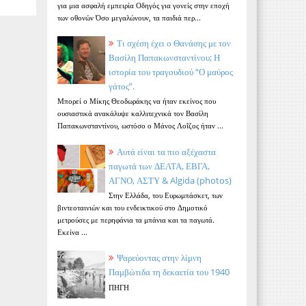
για μια ασφαλή εμπειρία Οδηγός για γονείς στην εποχή
των οθονών Όσο μεγαλώνουν, τα παιδιά περ...
Τι σχέση έχει ο Θανάσης με τον
Βασίλη Παπακωνσταντίνου; Η
ιστορία του τραγουδιού “Ο μαύρος
γάτος”.
Μπορεί ο Μίκης Θεοδωράκης να ήταν εκείνος που
ουσιαστικά ανακάλυψε καλλιτεχνικά τον Βασίλη
Παπακωνσταντίνου, ωστόσο ο Μάνος Λοΐζος ήταν ...
Αυτά είναι τα πιο αξέχαστα
παγωτά των ΔΕΛΤΑ, ΕΒΓΑ,
ΑΓΝΟ, ΑΣΤΥ & Algida (photos)
Στην Ελλάδα, του Ευρωμπάσκετ, των
βιντεοταινιών και του ενδεικτικού στο Δημοτικό
μετρούσες με περηφάνια τα μπάνια και τα παγωτά.
Εκείνα ...
Ψαρεύοντας στην λίμνη
Παμβώτιδα τη δεκαετία του 1940
ΠΗΓΗ