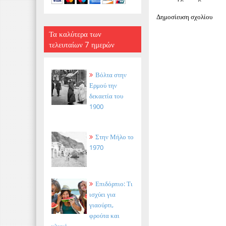
Δημοσίευση σχολίου
Τα καλύτερα των
τελευταίων 7 ημερών
Βόλτα στην
Ερμού την
δεκαετία του
1900
Στην Μήλο το
1970
Επιδόρπιο: Τι
ισχύει για
γιαούρτι,
φρούτα και