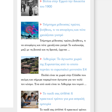
Βόλτα στην Ερμού την δεκαετία
του 1900
Τσίμπημα μέδουσας: πρώτες
βοήθειες, τι να αποφύγεις και πότε
χρειάζεσαι γιατρό
Τσίμπημα μέδουσας: πρώτες βοήθειες, τι
να αποφύγεις και πότε χρειάζεσαι γιατρό Το καλοκαίρι,
μαζί με τη βουτιά και τη δροσιά, έρχεται ...
Λιθοχώρι: Το άγνωστο χωριό
της Ευρυτανίας από το οποίο
περνάει το ευρωπαϊκό μονοπάτι Ε4
Πολλά είναι τα χωριά στην Ελλάδα που
ακόμη και σήμερα παραμένουν άγνωστα για τον πολύ
τον κόσμο. Ένα από αυτά είναι το Λιθοχώρι του νομού ...
Το παιδί σας online: 6
πρακτικοί τρόποι για μια ασφαλή
εμπειρία
Το παιδί σας online: 6 πρακτικοί τρόποι