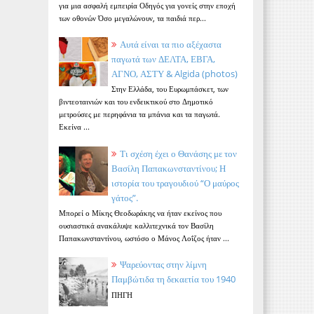
για μια ασφαλή εμπειρία Οδηγός για γονείς στην εποχή
των οθονών Όσο μεγαλώνουν, τα παιδιά περ...
Αυτά είναι τα πιο αξέχαστα
παγωτά των ΔΕΛΤΑ, ΕΒΓΑ,
ΑΓΝΟ, ΑΣΤΥ & Algida (photos)
Στην Ελλάδα, του Ευρωμπάσκετ, των
βιντεοταινιών και του ενδεικτικού στο Δημοτικό
μετρούσες με περηφάνια τα μπάνια και τα παγωτά.
Εκείνα ...
Τι σχέση έχει ο Θανάσης με τον
Βασίλη Παπακωνσταντίνου; Η
ιστορία του τραγουδιού “Ο μαύρος
γάτος”.
Μπορεί ο Μίκης Θεοδωράκης να ήταν εκείνος που
ουσιαστικά ανακάλυψε καλλιτεχνικά τον Βασίλη
Παπακωνσταντίνου, ωστόσο ο Μάνος Λοΐζος ήταν ...
Ψαρεύοντας στην λίμνη
Παμβώτιδα τη δεκαετία του 1940
ΠΗΓΗ