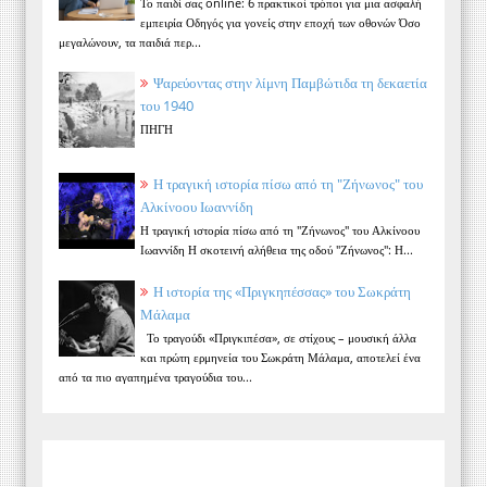
Το παιδί σας online: 6 πρακτικοί τρόποι για μια ασφαλή
εμπειρία Οδηγός για γονείς στην εποχή των οθονών Όσο
μεγαλώνουν, τα παιδιά περ...
Ψαρεύοντας στην λίμνη Παμβώτιδα τη δεκαετία
του 1940
ΠΗΓΗ
Η τραγική ιστορία πίσω από τη "Ζήνωνος" του
Αλκίνοου Ιωαννίδη
Η τραγική ιστορία πίσω από τη "Ζήνωνος" του Αλκίνοου
Ιωαννίδη Η σκοτεινή αλήθεια της οδού "Ζήνωνος": Η...
Η ιστορία της «Πριγκηπέσσας» του Σωκράτη
Μάλαμα
Το τραγούδι «Πριγκιπέσα», σε στίχους – μουσική άλλα
και πρώτη ερμηνεία του Σωκράτη Μάλαμα, αποτελεί ένα
από τα πιο αγαπημένα τραγούδια του...