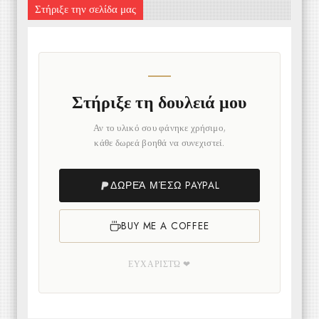
Στήριξε την σελίδα μας
Στήριξε τη δουλειά μου
Αν το υλικό σου φάνηκε χρήσιμο,
κάθε δωρεά βοηθά να συνεχιστεί.
ΔΩΡΕΆ ΜΈΣΩ PAYPAL
BUY ME A COFFEE
ΕΥΧΑΡΙΣΤΏ ❤