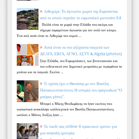
Λιθοχώρι: Το άγνωστο χωριό της Ευρυτανίας
από το οποίο περνάει το ευρωπαϊκό μονοπάτι Ε4
Πολλά είναι τα χωριά στην Ελλάδα που ακόμη και
σήμερα παραμένουν άγνωστα για τον πολύ τον κόσμο.
Ένα από αυτά είναι το Λιθοχώρι του νομού ...
Αυτά είναι τα πιο αξέχαστα παγωτά των
ΔΕΛΤΑ, ΕΒΓΑ, ΑΓΝΟ, ΑΣΤΥ & Algida (photos)
Στην Ελλάδα, του Ευρωμπάσκετ, των βιντεοταινιών και
του ενδεικτικού στο Δημοτικό μετρούσες με περηφάνια τα
μπάνια και τα παγωτά. Εκείνα ...
Τι σχέση έχει ο Θανάσης με τον Βασίλη
Παπακωνσταντίνου; Η ιστορία του τραγουδιού “Ο
μαύρος γάτος”.
Μπορεί ο Μίκης Θεοδωράκης να ήταν εκείνος που
ουσιαστικά ανακάλυψε καλλιτεχνικά τον Βασίλη Παπακωνσταντίνου,
ωστόσο ο Μάνος Λοΐζος ήταν ...
Το παιδί σας online: 6 πρακτικοί τρόποι για
μια ασφαλή εμπειρία