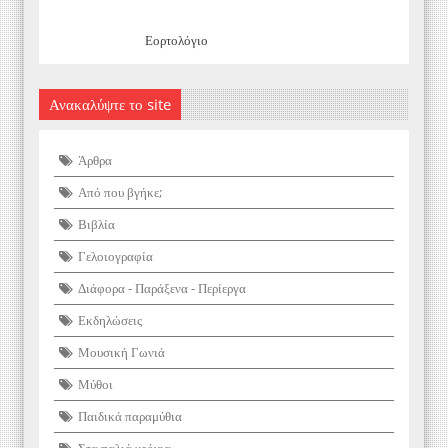
Εορτολόγιο
Ανακαλύψτε το site
Άρθρα
Από που βγήκε;
Βιβλία
Γελοιογραφία
Διάφορα - Παράξενα - Περίεργα
Εκδηλώσεις
Μουσική Γωνιά
Μύθοι
Παιδικά παραμύθια
Στα παλιά χρόνια