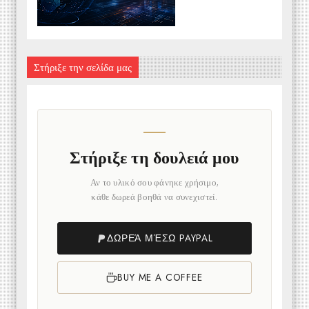
Στήριξε την σελίδα μας
Στήριξε τη δουλειά μου
Αν το υλικό σου φάνηκε χρήσιμο,
κάθε δωρεά βοηθά να συνεχιστεί.
ΔΩΡΕΆ ΜΈΣΩ PAYPAL
BUY ME A COFFEE