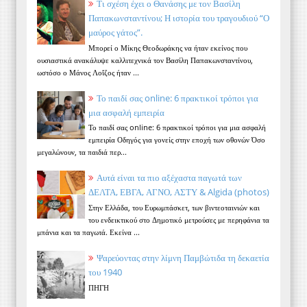
Τι σχέση έχει ο Θανάσης με τον Βασίλη
Παπακωνσταντίνου; Η ιστορία του τραγουδιού “Ο
μαύρος γάτος”.
Μπορεί ο Μίκης Θεοδωράκης να ήταν εκείνος που
ουσιαστικά ανακάλυψε καλλιτεχνικά τον Βασίλη Παπακωνσταντίνου,
ωστόσο ο Μάνος Λοΐζος ήταν ...
Το παιδί σας online: 6 πρακτικοί τρόποι για
μια ασφαλή εμπειρία
Το παιδί σας online: 6 πρακτικοί τρόποι για μια ασφαλή
εμπειρία Οδηγός για γονείς στην εποχή των οθονών Όσο
μεγαλώνουν, τα παιδιά περ...
Αυτά είναι τα πιο αξέχαστα παγωτά των
ΔΕΛΤΑ, ΕΒΓΑ, ΑΓΝΟ, ΑΣΤΥ & Algida (photos)
Στην Ελλάδα, του Ευρωμπάσκετ, των βιντεοταινιών και
του ενδεικτικού στο Δημοτικό μετρούσες με περηφάνια τα
μπάνια και τα παγωτά. Εκείνα ...
Ψαρεύοντας στην λίμνη Παμβώτιδα τη δεκαετία
του 1940
ΠΗΓΗ