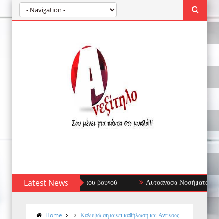
Latest News
Αυτοάνοσα Νοσήματα: Όταν το Ανοσοποιητι
Home
Καλυψώ σημαίνει καθήλωση και Αντίνοος