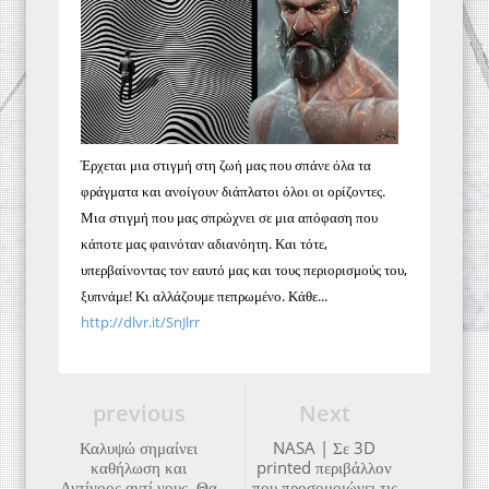
Έρχεται μια στιγμή στη ζωή μας που σπάνε όλα τα
φράγματα και ανοίγουν διάπλατοι όλοι οι ορίζοντες.
Μια στιγμή που μας σπρώχνει σε μια απόφαση που
κάποτε μας φαινόταν αδιανόητη. Και τότε,
υπερβαίνοντας τον εαυτό μας και τους περιορισμούς του,
ξυπνάμε! Κι αλλάζουμε πεπρωμένο. Κάθε...
http://dlvr.it/SnJlrr
previous
Next
Καλυψώ σημαίνει
NASA | Σε 3D
καθήλωση και
printed περιβάλλον
Αντίνοος αντί νους. Θα
που προσομοιώνει τις