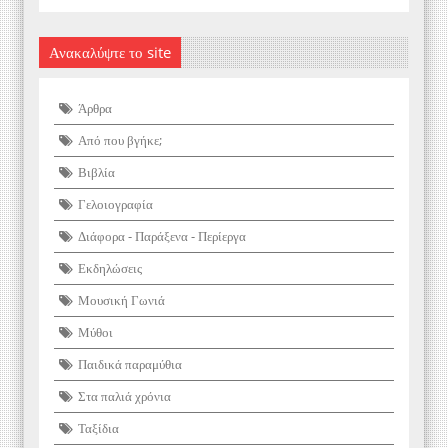
Ανακαλύψτε το site
Άρθρα
Από που βγήκε;
Βιβλία
Γελοιογραφία
Διάφορα - Παράξενα - Περίεργα
Εκδηλώσεις
Μουσική Γωνιά
Μύθοι
Παιδικά παραμύθια
Στα παλιά χρόνια
Ταξίδια