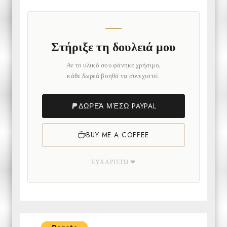
Στήριξε τη δουλειά μου
Αν το υλικό σου φάνηκε χρήσιμο,
κάθε δωρεά βοηθά να συνεχιστεί.
ΔΩΡΕΆ ΜΈΣΩ PAYPAL
BUY ME A COFFEE
ΕΥΧΑΡΙΣΤΏ ❤