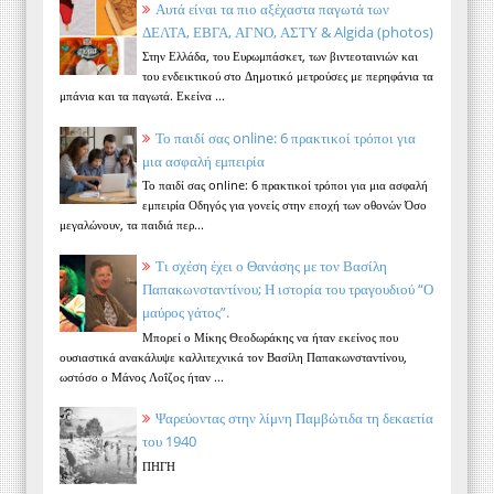
Αυτά είναι τα πιο αξέχαστα παγωτά των
ΔΕΛΤΑ, ΕΒΓΑ, ΑΓΝΟ, ΑΣΤΥ & Algida (photos)
Στην Ελλάδα, του Ευρωμπάσκετ, των βιντεοταινιών και
του ενδεικτικού στο Δημοτικό μετρούσες με περηφάνια τα
μπάνια και τα παγωτά. Εκείνα ...
Το παιδί σας online: 6 πρακτικοί τρόποι για
μια ασφαλή εμπειρία
Το παιδί σας online: 6 πρακτικοί τρόποι για μια ασφαλή
εμπειρία Οδηγός για γονείς στην εποχή των οθονών Όσο
μεγαλώνουν, τα παιδιά περ...
Τι σχέση έχει ο Θανάσης με τον Βασίλη
Παπακωνσταντίνου; Η ιστορία του τραγουδιού “Ο
μαύρος γάτος”.
Μπορεί ο Μίκης Θεοδωράκης να ήταν εκείνος που
ουσιαστικά ανακάλυψε καλλιτεχνικά τον Βασίλη Παπακωνσταντίνου,
ωστόσο ο Μάνος Λοΐζος ήταν ...
Ψαρεύοντας στην λίμνη Παμβώτιδα τη δεκαετία
του 1940
ΠΗΓΗ