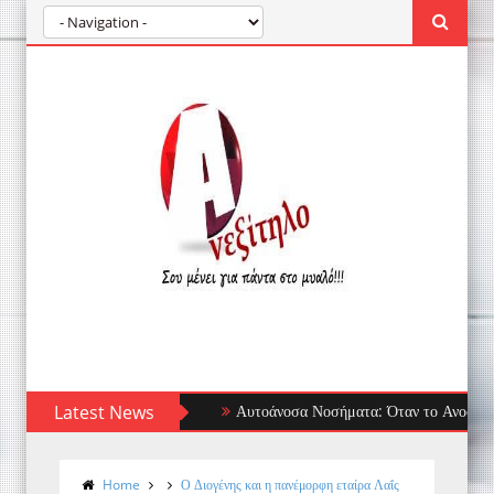
Latest News
Αυτοάνοσα Νοσήματα: Όταν το Ανοσοποιητικό
Home
Ο Διογένης και η πανέμορφη εταίρα Λαΐς