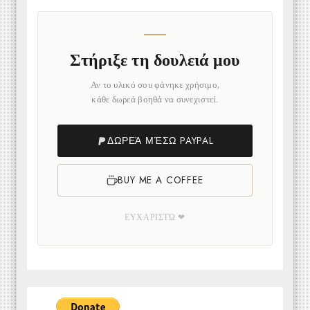
Στήριξε τη δουλειά μου
Αν το υλικό σου φάνηκε χρήσιμο,
κάθε δωρεά βοηθά να συνεχιστεί.
ΔΩΡΕΆ ΜΈΣΩ PAYPAL
BUY ME A COFFEE
ΕΥΧΑΡΙΣΤΏ ❤