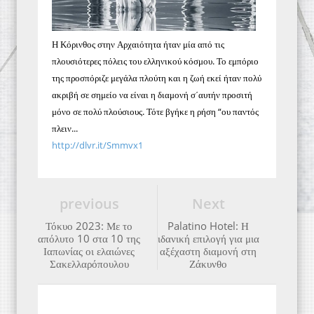
Η Κόρινθος στην Αρχαιότητα ήταν μία από τις
πλουσιότερες πόλεις του ελληνικού κόσμου. Το εμπόριο
της προσπόριζε μεγάλα πλούτη και η ζωή εκεί ήταν πολύ
ακριβή σε σημείο να είναι η διαμονή σ΄αυτήν προσιτή
μόνο σε πολύ πλούσιους. Τότε βγήκε η ρήση “ου παντός
πλειν...
http://dlvr.it/Smmvx1
previous
Next
Τόκυο 2023: Με το
Palatino Hotel: Η
απόλυτο 10 στα 10 της
ιδανική επιλογή για μια
Ιαπωνίας οι ελαιώνες
αξέχαστη διαμονή στη
Σακελλαρόπουλου
Ζάκυνθο