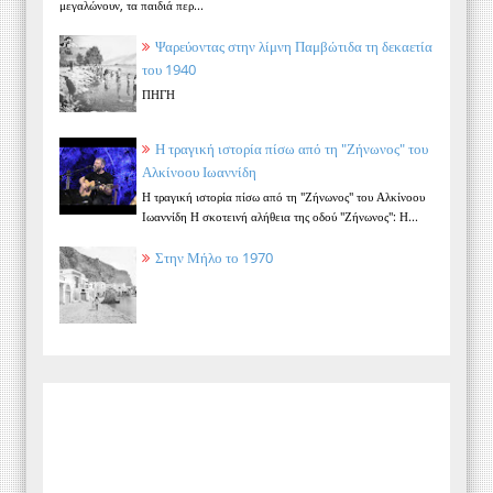
μεγαλώνουν, τα παιδιά περ...
Ψαρεύοντας στην λίμνη Παμβώτιδα τη δεκαετία
του 1940
ΠΗΓΗ
Η τραγική ιστορία πίσω από τη "Ζήνωνος" του
Αλκίνοου Ιωαννίδη
Η τραγική ιστορία πίσω από τη "Ζήνωνος" του Αλκίνοου
Ιωαννίδη Η σκοτεινή αλήθεια της οδού "Ζήνωνος": Η...
Στην Μήλο το 1970