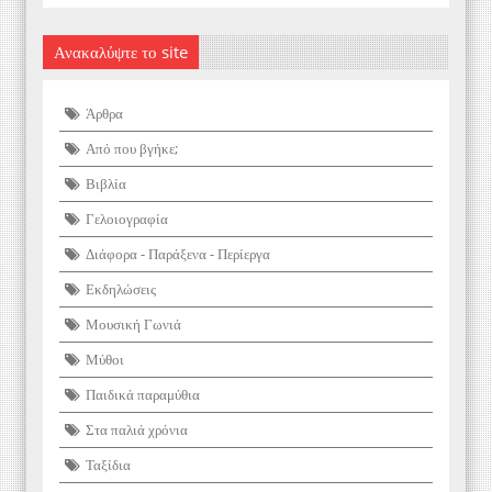
Ανακαλύψτε το site
Άρθρα
Από που βγήκε;
Βιβλία
Γελοιογραφία
Διάφορα - Παράξενα - Περίεργα
Εκδηλώσεις
Μουσική Γωνιά
Μύθοι
Παιδικά παραμύθια
Στα παλιά χρόνια
Ταξίδια