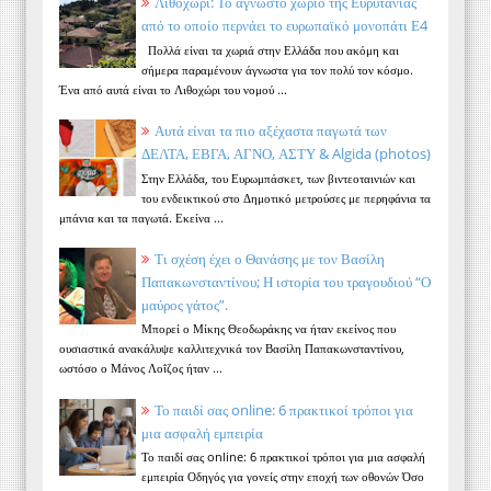
Λιθοχώρι: Το άγνωστο χωριό της Ευρυτανίας
από το οποίο περνάει το ευρωπαϊκό μονοπάτι Ε4
Πολλά είναι τα χωριά στην Ελλάδα που ακόμη και
σήμερα παραμένουν άγνωστα για τον πολύ τον κόσμο.
Ένα από αυτά είναι το Λιθοχώρι του νομού ...
Αυτά είναι τα πιο αξέχαστα παγωτά των
ΔΕΛΤΑ, ΕΒΓΑ, ΑΓΝΟ, ΑΣΤΥ & Algida (photos)
Στην Ελλάδα, του Ευρωμπάσκετ, των βιντεοταινιών και
του ενδεικτικού στο Δημοτικό μετρούσες με περηφάνια τα
μπάνια και τα παγωτά. Εκείνα ...
Τι σχέση έχει ο Θανάσης με τον Βασίλη
Παπακωνσταντίνου; Η ιστορία του τραγουδιού “Ο
μαύρος γάτος”.
Μπορεί ο Μίκης Θεοδωράκης να ήταν εκείνος που
ουσιαστικά ανακάλυψε καλλιτεχνικά τον Βασίλη Παπακωνσταντίνου,
ωστόσο ο Μάνος Λοΐζος ήταν ...
Το παιδί σας online: 6 πρακτικοί τρόποι για
μια ασφαλή εμπειρία
Το παιδί σας online: 6 πρακτικοί τρόποι για μια ασφαλή
εμπειρία Οδηγός για γονείς στην εποχή των οθονών Όσο