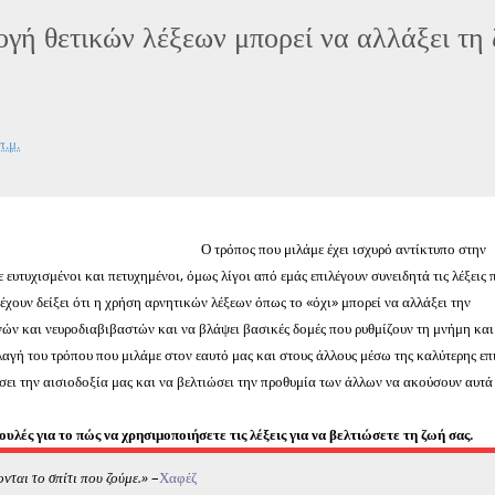
ογή θετικών λέξεων μπορεί να αλλάξει τη
π.μ.
Ο τρόπος που μιλάμε έχει ισχυρό αντίκτυπο στην
 ευτυχισμένοι και πετυχημένοι, όμως λίγοι από εμάς επιλέγουν συνειδητά τις λέξεις 
έχουν δείξει ότι η χρήση αρνητικών λέξεων όπως το «όχι» μπορεί να αλλάξει την
ν και νευροδιαβιβαστών και να βλάψει βασικές δομές που ρυθμίζουν τη μνήμη και
αγή του τρόπου που μιλάμε στον εαυτό μας και στους άλλους μέσω της καλύτερης επ
σει την αισιοδοξία μας και να βελτιώσει την προθυμία των άλλων να ακούσουν αυτά
υλές για το πώς να χρησιμοποιήσετε τις λέξεις για να βελτιώσετε τη ζωή σας.
ονται το σπίτι που ζούμε.»
–
Χαφέζ