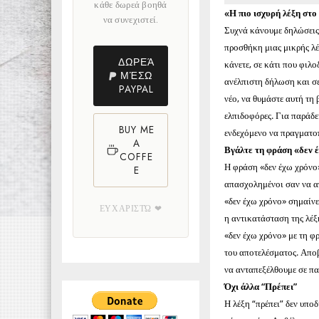
κάθε δωρεά βοηθά
«Η πιο ισχυρή λέξη στο
να συνεχιστεί.
Συχνά κάνουμε δηλώσεις 
προσθήκη μιας μικρής λέ
ΔΩΡΕΆ
κάνετε, σε κάτι που φιλ
ΜΈΣΩ
ανέλπιστη δήλωση και σε
PAYPAL
νέο, να θυμάστε αυτή τη
ελπιδοφόρες. Για παράδε
BUY ME
ενδεχόμενο να πραγματοπ
A
Βγάλτε τη φράση «δεν έ
COFFE
Η φράση «δεν έχω χρόνο»
E
απασχολημένοι σαν να απ
«δεν έχω χρόνο» σημαίν
ΕΥΧΑΡΙΣΤΏ ❤
η αντικατάσταση της λέξ
«δεν έχω χρόνο» με τη φ
του αποτελέσματος. Αποβ
να ανταπεξέλθουμε σε πα
Όχι άλλα “Πρέπει”
Η λέξη “πρέπει” δεν υπο