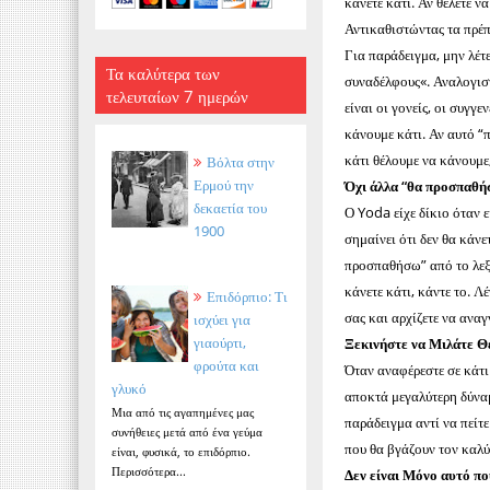
κάνετε κάτι. Αν θέλετε ν
Αντικαθιστώντας τα πρέπε
Για παράδειγμα, μην λέτ
Τα καλύτερα των
συναδέλφους«. Αναλογιστ
τελευταίων 7 ημερών
είναι οι γονείς, οι συγγε
κάνουμε κάτι. Αν αυτό “
κάτι θέλουμε να κάνουμε
Βόλτα στην
Ερμού την
Όχι άλλα “θα προσπαθ
δεκαετία του
Ο Yoda είχε δίκιο όταν 
1900
σημαίνει ότι δεν θα κάνε
προσπαθήσω” από το λεξι
κάνετε κάτι, κάντε το. Λ
Επιδόρπιο: Τι
σας και αρχίζετε να αναγ
ισχύει για
γιαούρτι,
Ξεκινήστε να Μιλάτε Θ
φρούτα και
Όταν αναφέρεστε σε κάτι 
γλυκό
αποκτά μεγαλύτερη δύναμη
Μια από τις αγαπημένες μας
παράδειγμα αντί να πείτ
συνήθειες μετά από ένα γεύμα
που θα βγάζουν τον καλύ
είναι, φυσικά, το επιδόρπιο.
Περισσότερα...
Δεν είναι Μόνο αυτό που