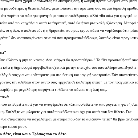
α πετύχετε κάτι χρησιμοποιώντας τις δυνάμεις σας, η ώθηση πρέπει να έρθει από μέσα 
ι με ουδέτερες ή θετικές λέξεις, μετατρέπεται την πρότασή σας σε μια δήλωση πρόθε
ε ότι «πρέπει να πάω για φαγητό με τους συναδέλφους«, αλλά «θα πάω για φαγητό με
είτε από που πηγάζουν αυτά τα “πρέπει”, αυτό θα ήταν μια καλή εξάσκηση. Μπορεί 
νείς, οι φίλοι, ο πολιτισμός ή η θρησκεία, που μας έχουν κάνει να νομίζουμε ότι πρέπε
πρέπει” δεν ανταποκρίνεται σε αυτά που πραγματικά θέλουμε, λοιπόν, είναι πραγματι
;
ήσω”
είπε «Κάντο ή μην το κάνεις. Δεν υπάρχει θα προσπαθήσω.” Το “θα προσπαθήσω” συ
τε κάτι ή δημιουργεί αμφιβολίες σχετικά με την επιτυχία του αποτελέσματος. Βγάλτε 
λόγιό σας για να υιοθετήσετε μια πιο θετική και ισχυρή νοοτροπία. Εάν σκοπεύετε 
έγοντας την αλήθεια στον εαυτό σας, έρχεστε σε καλύτερη επαφή με τον πραγματικό ε
νωρίζετε με μεγαλύτερη σαφήνεια τι θέλετε να κάνετε στη ζωή σας.
ετικά
που επιθυμείτε αντί για να αναφέρεστε σε κάτι που θέλετε να αποφύγετε, η φωνή σας
. Επιλέξτε να μιλήσετε για αυτά που θέλετε και όχι για αυτά που δεν θέλετε. Για
ε «θα σταματήσω να ασχολούμαι με άτομα που δεν το αξίζουν» πείτε “ θα βρω ανθρώ
τερο εαυτό μου«.
 Λέτε, είναι και ο Τρόπος που το Λέτε.