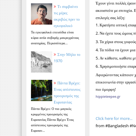
Έχουν γίνει πολλές έρευ
Τι συμβαίνει
ακουστείτε με επιτυχία. 
τις μέρες
επιλογές σας λέξη:
ακριβώς πριν το
Κρατήστε οπτική επαφ
εγκεφαλικό
Τα εγκεφαλικά επεισόδια είναι
Να έχετε τους ώμους π
κύρια αιτία σοβαρής μακροχρόνιας
Τα χέρια στους γοφούς
αναπηρίας. Περισσότερα...
Τα πόδια να έχουν μια
Στην Μήλο το
Αν κάθεστε, καθίστε μ
1970
Χρησιμοποιήστε επαρκή
Αφιερώνοντας κάποιον χρ
επικοινωνία στην εργασία
Πάντα Βρέχει:
πιο όμορφη!
Ένας απίστευτος
προορισμός της
hippieteepee.gr
Ευρυτανίας
Πάντα Βρέχει: Ο πιο μαγικός
κρυμμένος προορισμός της
Click here for more...
Ευρυτανίας Πάντα Βρέχει Ένας
απίστευτος προορισμός της
from #Bangladesh #Ne
Ευρυταν...