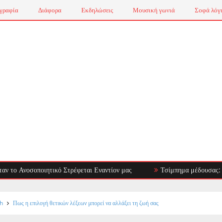
γραφία
Διάφορα
Εκδηλώσεις
Μουσική γωνιά
Σοφά λόγ
οσοποιητικό Στρέφεται Εναντίον μας
Τσίμπημα μέδουσας: πρώτες βο
h
Πως η επιλογή θετικών λέξεων μπορεί να αλλάξει τη ζωή σας