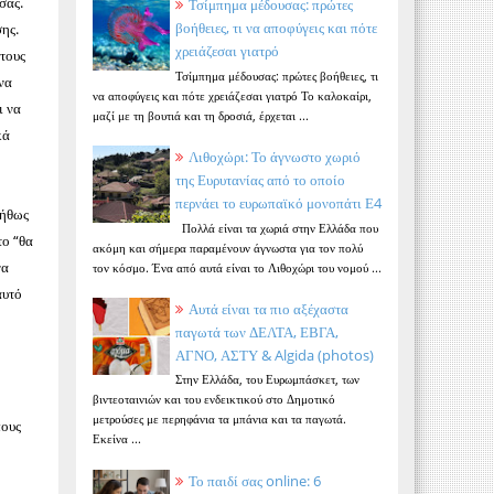
σας.
Τσίμπημα μέδουσας: πρώτες
βοήθειες, τι να αποφύγεις και πότε
σης.
χρειάζεσαι γιατρό
 τους
Τσίμπημα μέδουσας: πρώτες βοήθειες, τι
να
να αποφύγεις και πότε χρειάζεσαι γιατρό Το καλοκαίρι,
ι να
μαζί με τη βουτιά και τη δροσιά, έρχεται ...
κά
Λιθοχώρι: Το άγνωστο χωριό
της Ευρυτανίας από το οποίο
περνάει το ευρωπαϊκό μονοπάτι Ε4
νήθως
Πολλά είναι τα χωριά στην Ελλάδα που
το “θα
ακόμη και σήμερα παραμένουν άγνωστα για τον πολύ
να
τον κόσμο. Ένα από αυτά είναι το Λιθοχώρι του νομού ...
αυτό
Αυτά είναι τα πιο αξέχαστα
παγωτά των ΔΕΛΤΑ, ΕΒΓΑ,
ΑΓΝΟ, ΑΣΤΥ & Algida (photos)
Στην Ελλάδα, του Ευρωμπάσκετ, των
βιντεοταινιών και του ενδεικτικού στο Δημοτικό
μετρούσες με περηφάνια τα μπάνια και τα παγωτά.
πους
Εκείνα ...
Το παιδί σας online: 6