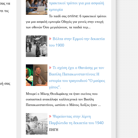
πρακτικοί τρόποι για μια ασφαλή
σας να
εμπειρία
ει τις
Το παιδί σας online: 6 πρακτικοί τρόποι
για μια ασφαλή εμπειρία Οδηγός για γονείς στην εποχή
των οθονών Όσο μεγαλώνουν, τα παιδιά περ...
Βόλτα στην Ερμού την δεκαετία
του 1900
Τι σχέση έχει ο Θανάσης με τον
Βασίλη Παπακωνσταντίνου; Η
ιστορία του τραγουδιού “Ο μαύρος
ζωή σας
γάτος”.
Μπορεί ο Μίκης Θεοδωράκης να ήταν εκείνος που
ουσιαστικά ανακάλυψε καλλιτεχνικά τον Βασίλη
Παπακωνσταντίνου, ωστόσο ο Μάνος Λοΐζος ήταν ...
Ψαρεύοντας στην λίμνη
Παμβώτιδα τη δεκαετία του 1940
ΠΗΓΗ