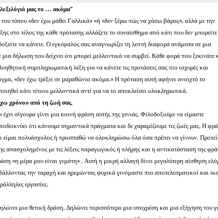
 λεξιλόγιό μας το … ακόμα”
του τύπου «δεν έχω μάθει Γαλλικά» «ή «δεν ξέρω πώς να χάσω βάρος«, αλλά με την
ξης στο τέλος της κάθε πρότασης αλλάζετε το συναίσθημα από κάτι που δεν μπορείτε
οδοξείτε να κάνετε. Ο εγκέφαλός σας αναγνωρίζει τη λεπτή διαφορά ανάμεσα σε μια
 μια δήλωση που δείχνει ότι μπορεί μελλοντικά να συμβεί. Κάθε φορά που ξεκινάτε 
 βοηθητική συμπληρωματική λέξη για να κάνετε τις προτάσεις σας πιο ισχυρές και
ιγμα, «δεν έχω τρέξει σε μαραθώνιο ακόμα.» Η πρόταση αυτή αφήνει ανοιχτό το
οιηθεί κάτι τέτοιο μελλοντικά αντί για να το αποκλείσει ολοκληρωτικά.
χω χρόνο» από τη ζωή σας.
 έχει σίγουρα γίνει μια κοινή φράση αυτής της γενιάς. Φιλοδοξούμε να είμαστε
οδεικνύει ότι κάνουμε σημαντικά πράγματα και δε χαραμίζουμε τις ζωές μας. Η φρ
ει είμαι πολυάσχολος ή προσπαθώ να ολοκληρώσω όλα όσα πρέπει να γίνουν. Προτεί
ης απασχολημένος με τις λέξεις παραγωγικός ή πλήρης και η αντικατάσταση της φρ
ράση «η μέρα μου είναι γεμάτη» . Αυτή η μικρή αλλαγή δίνει μεγαλύτερη αίσθηση ελέ
άλλοντας την ταραχή και ηρεμώντας ψυχικά γινόμαστε πιο αποτελεσματικοί και ικ
ράλληλες εργασίες.
δηλώνει μια θετική δράση. Δηλώνει περισσότερο μια υποχρέση και μια εξήγηση του γ