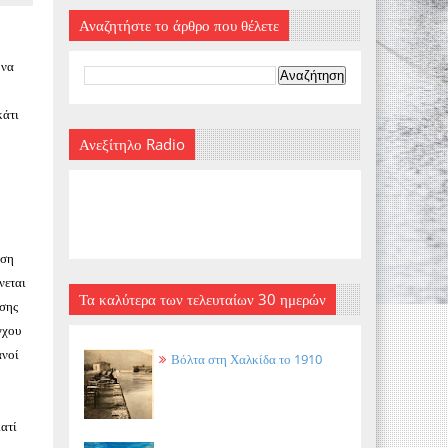
Αναζητήστε το άρθρο που θέλετε
 να
κάτι
Ανεξίτηλο Radio
άση
νεται
Τα καλύτερα των τελευταίων 30 ημερών
άσης
γχου
ανοί
Βόλτα στη Χαλκίδα το 1910
ιατί