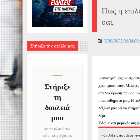
Πως η επιλ
σας
3/30/2023 06:34:00 
Στήριξε την σελίδα μας
ικανότητά μας να είμαστε
Στήριξε
χρησιμοποιούν. Μελέτες 
απελευθέρωση των ορμονώ
τη
συναισθήματα μας. Η αλλ
δουλειά
λέξεων μπορεί να επηρεά
λέμε.
μου
Εδώ είναι μερικές συμβο
Αν το υλικό σου
«Οι λέξεις που λέμε γίν
φάνηκε χρήσιμο,