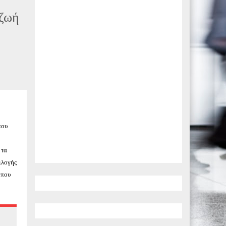
 ζωή
που
 τα
ιλογής
 που