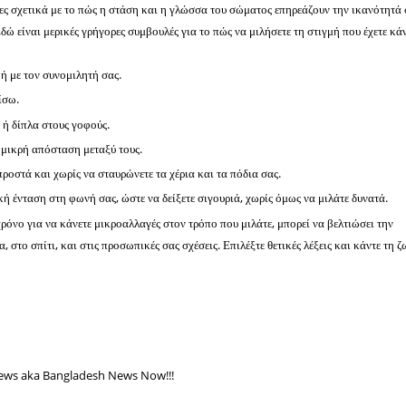
νες σχετικά με το πώς η στάση και η γλώσσα του σώματος επηρεάζουν την ικανότητά 
Εδώ είναι μερικές γρήγορες συμβουλές για το πώς να μιλήσετε τη στιγμή που έχετε κάν
ή με τον συνομιλητή σας.
ίσω.
 ή δίπλα στους γοφούς.
 μικρή απόσταση μεταξύ τους.
προστά και χωρίς να σταυρώνετε τα χέρια και τα πόδια σας.
 ένταση στη φωνή σας, ώστε να δείξετε σιγουριά, χωρίς όμως να μιλάτε δυνατά.
όνο για να κάνετε μικροαλλαγές στον τρόπο που μιλάτε, μπορεί να βελτιώσει την
, στο σπίτι, και στις προσωπικές σας σχέσεις. Επιλέξτε θετικές λέξεις και κάντε τη 
ws aka Bangladesh News Now!!!