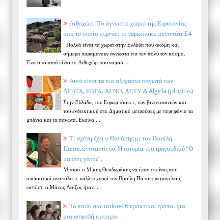
Λιθοχώρι: Το άγνωστο χωριό της Ευρυτανίας
από το οποίο περνάει το ευρωπαϊκό μονοπάτι Ε4
Πολλά είναι τα χωριά στην Ελλάδα που ακόμη και
σήμερα παραμένουν άγνωστα για τον πολύ τον κόσμο.
Ένα από αυτά είναι το Λιθοχώρι του νομού ...
Αυτά είναι τα πιο αξέχαστα παγωτά των
ΔΕΛΤΑ, ΕΒΓΑ, ΑΓΝΟ, ΑΣΤΥ & Algida (photos)
Στην Ελλάδα, του Ευρωμπάσκετ, των βιντεοταινιών και
του ενδεικτικού στο Δημοτικό μετρούσες με περηφάνια τα
μπάνια και τα παγωτά. Εκείνα ...
Τι σχέση έχει ο Θανάσης με τον Βασίλη
Παπακωνσταντίνου; Η ιστορία του τραγουδιού “Ο
μαύρος γάτος”.
Μπορεί ο Μίκης Θεοδωράκης να ήταν εκείνος που
ουσιαστικά ανακάλυψε καλλιτεχνικά τον Βασίλη Παπακωνσταντίνου,
ωστόσο ο Μάνος Λοΐζος ήταν ...
Το παιδί σας online: 6 πρακτικοί τρόποι για
μια ασφαλή εμπειρία