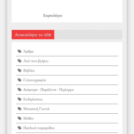
Εορτολόγιο
Ανακαλύψτε το site
Άρθρα
Από που βγήκε;
Βιβλία
Γελοιογραφία
Διάφορα - Παράξενα - Περίεργα
Εκδηλώσεις
Μουσική Γωνιά
Μύθοι
Παιδικά παραμύθια