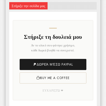
Στήριξε την σελίδα μας
Στήριξε τη δουλειά μου
Αν το υλικό σου φάνηκε χρήσιμο,
κάθε δωρεά βοηθά να συνεχιστεί.
ΔΩΡΕΆ ΜΈΣΩ PAYPAL
BUY ME A COFFEE
ΕΥΧΑΡΙΣΤΏ ❤