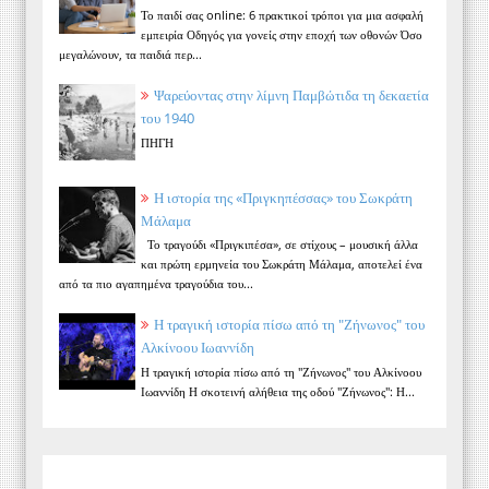
Το παιδί σας online: 6 πρακτικοί τρόποι για μια ασφαλή
εμπειρία Οδηγός για γονείς στην εποχή των οθονών Όσο
μεγαλώνουν, τα παιδιά περ...
Ψαρεύοντας στην λίμνη Παμβώτιδα τη δεκαετία
του 1940
ΠΗΓΗ
Η ιστορία της «Πριγκηπέσσας» του Σωκράτη
Μάλαμα
Το τραγούδι «Πριγκιπέσα», σε στίχους – μουσική άλλα
και πρώτη ερμηνεία του Σωκράτη Μάλαμα, αποτελεί ένα
από τα πιο αγαπημένα τραγούδια του...
Η τραγική ιστορία πίσω από τη "Ζήνωνος" του
Αλκίνοου Ιωαννίδη
Η τραγική ιστορία πίσω από τη "Ζήνωνος" του Αλκίνοου
Ιωαννίδη Η σκοτεινή αλήθεια της οδού "Ζήνωνος": Η...