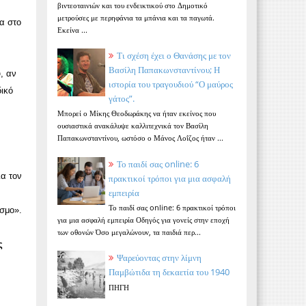
βιντεοταινιών και του ενδεικτικού στο Δημοτικό
μετρούσες με περηφάνια τα μπάνια και τα παγωτά.
α στο
Εκείνα ...
Τι σχέση έχει ο Θανάσης με τον
Βασίλη Παπακωνσταντίνου; Η
, αν
ιστορία του τραγουδιού “Ο μαύρος
δικό
γάτος”.
Μπορεί ο Μίκης Θεοδωράκης να ήταν εκείνος που
ουσιαστικά ανακάλυψε καλλιτεχνικά τον Βασίλη
Παπακωνσταντίνου, ωστόσο ο Μάνος Λοΐζος ήταν ...
Το παιδί σας online: 6
ια τον
πρακτικοί τρόποι για μια ασφαλή
εμπειρία
Το παιδί σας online: 6 πρακτικοί τρόποι
όσμο».
για μια ασφαλή εμπειρία Οδηγός για γονείς στην εποχή
των οθονών Όσο μεγαλώνουν, τα παιδιά περ...
ς
Ψαρεύοντας στην λίμνη
Παμβώτιδα τη δεκαετία του 1940
ΠΗΓΗ