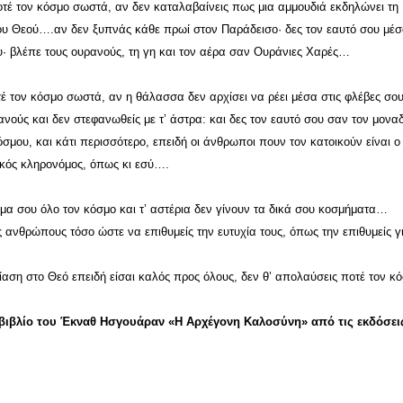
τέ τον κόσμο σωστά, αν δεν καταλαβαίνεις πως μια αμμουδιά εκδηλώνει τη
του Θεού….αν δεν ξυπνάς κάθε πρωί στον Παράδεισο· δες τον εαυτό σου μέσ
υ· βλέπε τους ουρανούς, τη γη και τον αέρα σαν Ουράνιες Χαρές…
 τον κόσμο σωστά, αν η θάλασσα δεν αρχίσει να ρέει μέσα στις φλέβες σου
ανούς και δεν στεφανωθείς με τ’ άστρα: και δες τον εαυτό σου σαν τον μονα
σμου, και κάτι περισσότερο, επειδή οι άνθρωποι πουν τον κατοικούν είναι ο
ικός κληρονόμος, όπως κι εσύ….
ύμα σου όλο τον κόσμο και τ’ αστέρια δεν γίνουν τα δικά σου κοσμήματα…
 ανθρώπους τόσο ώστε να επιθυμείς την ευτυχία τους, όπως την επιθυμείς γ
ίαση στο Θεό επειδή είσαι καλός προς όλους, δεν θ’ απολαύσεις ποτέ τον κ
ιβλίο του Έκναθ Ησγουάραν «Η Αρχέγονη Καλοσύνη» από τις εκδόσει