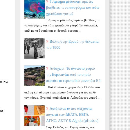
Τσίμπημα μέδουσας: πρώτες
βοήθειες, τι να αποφύγεις και πότε
χρειάζεσαι γιατρό
Τσίμπημα μέδουσας: πρώτες βοήθειες, τι
να αποφύγεις και πότε χρειάζεσαι γιατρό Το καλοκαίρι,
μαζί με τη βουτιά και τη δροσιά, έρχεται ...
Βόλτα στην Ερμού την δεκαετία
του 1900
Λιθοχώρι: Το άγνωστο χωριό
της Ευρυτανίας από το οποίο
περνάει το ευρωπαϊκό μονοπάτι Ε4
λά κα
Πολλά είναι τα χωριά στην Ελλάδα που
ακόμη και σήμερα παραμένουν άγνωστα για τον πολύ
τον κόσμο. Ένα από αυτά είναι το Λιθοχώρι του νομού ...
Αυτά είναι τα πιο αξέχαστα
ρά
παγωτά των ΔΕΛΤΑ, ΕΒΓΑ,
ΑΓΝΟ, ΑΣΤΥ & Algida (photos)
Στην Ελλάδα, του Ευρωμπάσκετ, των