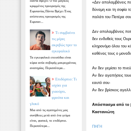
Πάντα Βρέχει: Ο πιο μαγικός
«Δεν απολαμβάνεις πο
κρυμμένος προορισμός της
δύναμη και τη σοφία 
Ευρυτανίας Πάντα Βρέχει Ένας
απίστευτος προορισμός της
παλάτι του Πατέρα σο
Ευρυταν...
Δεν απολαμβάνεις ποτέ
Τι συμβαίνει
τις μέρες
δεν ενδυθείς τους Ουρ
ακριβώς πριν το
κληρονόμο όλου του κό
εγκεφαλικό
καθένας τους ο μοναδ
Τα εγκεφαλικά επεισόδια είναι
κύρια αιτία σοβαρής μακροχρόνιας
αναπηρίας. Περισσότερα...
Αν δεν γεμίσει το πνε
Αν δεν αγαπήσεις τους
Επιδόρπιο: Τι
εαυτό σου·
ισχύει για
Αν δεν βρίσκεις αγαλλ
γιαούρτι,
φρούτα και
γλυκό
Απόσπασμα από το β
Μια από τις αγαπημένες μας
Καστανιώτη
συνήθειες μετά από ένα γεύμα
είναι, φυσικά, το επιδόρπιο.
Περισσότερα...
ΠΗΓΗ