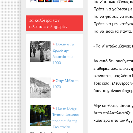
Για ν’ απολαμβάνεις τ
Πρέπει να χαίρεσαι με 
Για να φτάσεις να κατέ
Τα καλύτερα των
Πρέπει να μην κατέχεις
τελευταίων 7 ημερών
Για να είσαι τα πάντα,
Βόλτα στην
«Για ν’ απολαμβάνεις 
Ερμού την
δεκαετία του
Αν αυτό δεν ακούγεται 
1900
επιθυμίες μας: επικεν
ικανοποιεί, μας λέει 
Στην Μήλο το
Τότε είσαι ελεύθερος 
1970
όταν πηγαίνουν άσχημα
Μην επιθυμείς τίποτα γ
Πάντα Βρέχει:
Αυτό πολλαπλασιάζει έ
Ένας απίστευτος
προορισμός της
καλύτερα από τον Άγγ
Ευρυτανίας