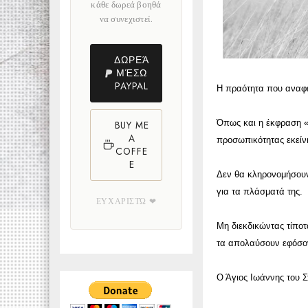
κάθε δωρεά βοηθά
να συνεχιστεί.
ΔΩΡΕΆ
ΜΈΣΩ
PAYPAL
Η πραότητα που αναφέρ
Όπως και η έκφραση «ο
BUY ME
A
προσωπικότητας εκείνη
COFFE
E
Δεν θα κληρονομήσουν 
για τα πλάσματά της.
ΕΥΧΑΡΙΣΤΏ ❤
Μη διεκδικώντας τίποτ
τα απολαύσουν εφόσον
Ο Άγιος Ιωάννης του Σ