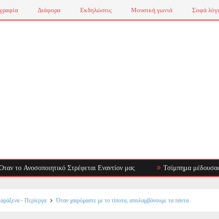
γραφία
Διάφορα
Εκδηλώσεις
Μουσική γωνιά
Σοφά λόγ
νοσοποιητικό Στρέφεται Εναντίον μας
Τσίμπημα μέδουσας: πρώτες β
αράξενα - Περίεργα
Όταν χαιρόμαστε με το τίποτα, απολαμβάνουμε τα πάντα