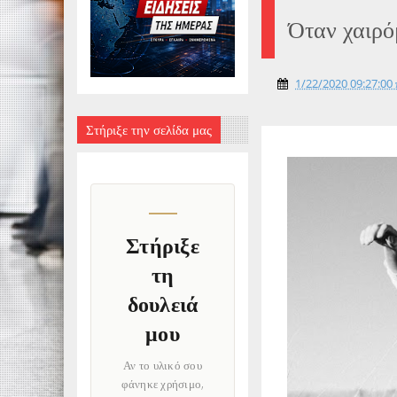
Όταν χαιρό
1/22/2020 09:27:00 
Στήριξε την σελίδα μας
Στήριξε
τη
δουλειά
μου
Αν το υλικό σου
φάνηκε χρήσιμο,