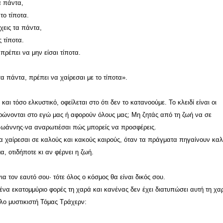
α πάντα,
το τίποτα.
χεις τα πάντα,
 τίποτα.
 πρέπει να μην είσαι τίποτα.
τα πάντα, πρέπει να χαίρεσαι με το τίποτα».
και τόσο ελκυστικό, οφείλεται στο ότι δεν το κατανοούμε. Το κλειδί είναι οι
τρώνονται στο εγώ μας ή αφορούν όλους μας; Μη ζητάς από τη ζωή να σε
ο Ιωάννης·να αναρωτιέσαι πώς μπορείς να προσφέρεις.
να χαίρεσαι σε καλούς και κακούς καιρούς, όταν τα πράγματα πηγαίνουν κα
, οτιδήποτε κι αν φέρνει η ζωή.
ια τον εαυτό σου· τότε όλος ο κόσμος θα είναι δικός σου.
να εκατομμύριο φορές τη χαρά και κανένας δεν έχει διατυπώσει αυτή τη χα
λο μυστικιστή Τόμας Τράχερν: