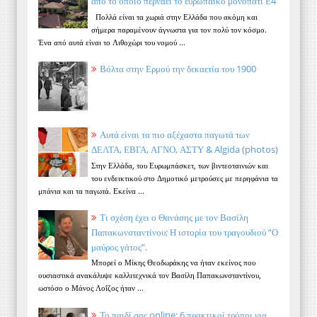
από το οποίο περνάει το ευρωπαϊκό μονοπάτι Ε4
Πολλά είναι τα χωριά στην Ελλάδα που ακόμη και
σήμερα παραμένουν άγνωστα για τον πολύ τον κόσμο.
Ένα από αυτά είναι το Λιθοχώρι του νομού ...
Βόλτα στην Ερμού την δεκαετία του 1900
Αυτά είναι τα πιο αξέχαστα παγωτά των
ΔΕΛΤΑ, ΕΒΓΑ, ΑΓΝΟ, ΑΣΤΥ & Algida (photos)
Στην Ελλάδα, του Ευρωμπάσκετ, των βιντεοταινιών και
του ενδεικτικού στο Δημοτικό μετρούσες με περηφάνια τα
μπάνια και τα παγωτά. Εκείνα ...
Τι σχέση έχει ο Θανάσης με τον Βασίλη
Παπακωνσταντίνου; Η ιστορία του τραγουδιού “Ο
μαύρος γάτος”.
Μπορεί ο Μίκης Θεοδωράκης να ήταν εκείνος που
ουσιαστικά ανακάλυψε καλλιτεχνικά τον Βασίλη Παπακωνσταντίνου,
ωστόσο ο Μάνος Λοΐζος ήταν ...
Το παιδί σας online: 6 πρακτικοί τρόποι για