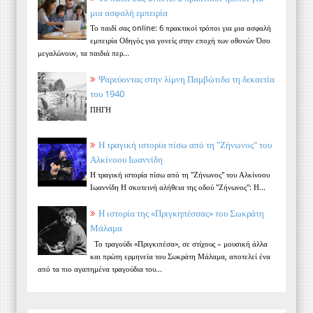
μια ασφαλή εμπειρία
Το παιδί σας online: 6 πρακτικοί τρόποι για μια ασφαλή
εμπειρία Οδηγός για γονείς στην εποχή των οθονών Όσο
μεγαλώνουν, τα παιδιά περ...
Ψαρεύοντας στην λίμνη Παμβώτιδα τη δεκαετία
του 1940
ΠΗΓΗ
Η τραγική ιστορία πίσω από τη "Ζήνωνος" του
Αλκίνοου Ιωαννίδη
Η τραγική ιστορία πίσω από τη "Ζήνωνος" του Αλκίνοου
Ιωαννίδη Η σκοτεινή αλήθεια της οδού "Ζήνωνος": Η...
Η ιστορία της «Πριγκηπέσσας» του Σωκράτη
Μάλαμα
Το τραγούδι «Πριγκιπέσα», σε στίχους – μουσική άλλα
και πρώτη ερμηνεία του Σωκράτη Μάλαμα, αποτελεί ένα
από τα πιο αγαπημένα τραγούδια του...