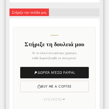
Στήριξε την σελίδα μας
Στήριξε τη δουλειά μου
Αν το υλικό σου φάνηκε χρήσιμο,
κάθε δωρεά βοηθά να συνεχιστεί.
ΔΩΡΕΆ ΜΈΣΩ PAYPAL
BUY ME A COFFEE
ΕΥΧΑΡΙΣΤΏ ❤