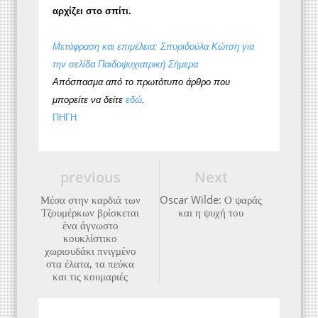
αρχίζει στο σπίτι.
Μετάφραση και επιμέλεια: Σπυριδούλα Κώτση για
την σελίδα Παιδοψυχιατρική Σήμερα
Απόσπασμα από το πρωτότυπο άρθρο που
μπορείτε να δείτε
εδώ
.
ΠΗΓΗ
previous
Next
Μέσα στην καρδιά των
Oscar Wilde: Ο ψαράς
Τζουμέρκων βρίσκεται
και η ψυχή του
ένα άγνωστο
κουκλίστικο
χωριουδάκι πνιγμένο
στα έλατα, τα πεύκα
και τις κουμαριές