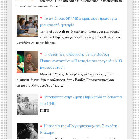
του ενδεικτικού στο Δημοτικό μετρούσες με περηφάνια τα
μπάνια και τα παγωτά. Εκείνα ...
Το παιδί σας online: 6 πρακτικοί τρόποι για
μια ασφαλή εμπειρία
Το παιδί σας online: 6 πρακτικοί τρόποι για μια ασφαλή
εμπειρία Οδηγός για γονείς στην εποχή των οθονών Όσο
μεγαλώνουν, τα παιδιά περ...
Τι σχέση έχει ο Θανάσης με τον Βασίλη
Παπακωνσταντίνου; Η ιστορία του τραγουδιού “Ο
μαύρος γάτος”.
Μπορεί ο Μίκης Θεοδωράκης να ήταν εκείνος που
ουσιαστικά ανακάλυψε καλλιτεχνικά τον Βασίλη Παπακωνσταντίνου,
ωστόσο ο Μάνος Λοΐζος ήταν ...
Ψαρεύοντας στην λίμνη Παμβώτιδα τη δεκαετία
του 1940
ΠΗΓΗ
Η ιστορία της «Πριγκηπέσσας» του Σωκράτη
Μάλαμα