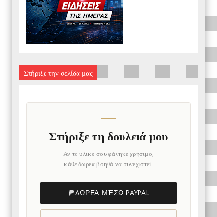
Στήριξε την σελίδα μας
Στήριξε τη δουλειά μου
Αν το υλικό σου φάνηκε χρήσιμο,
κάθε δωρεά βοηθά να συνεχιστεί.
ΔΩΡΕΆ ΜΈΣΩ PAYPAL