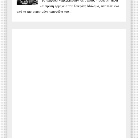
Το τραγούδι «Πριγκιπέσα», σε στίχους – μουσική άλλα
και πρώτη ερμηνεία του Σωκράτη Μάλαμα, αποτελεί ένα
από τα πιο αγαπημένα τραγούδια του...