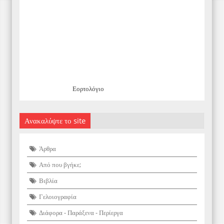
Εορτολόγιο
Ανακαλύψτε το site
Άρθρα
Από που βγήκε;
Βιβλία
Γελοιογραφία
Διάφορα - Παράξενα - Περίεργα