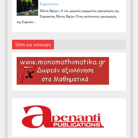
Ευρυτανίας
Πάντα Βρέχει: Ο πιο μαγικός κρυμμένος προορισμός της
Ευρυτανίας Πάντα Βρέχει Ένας απίστευτος προορισμός
της Ευρυταν...
Sites για επίσκεψη