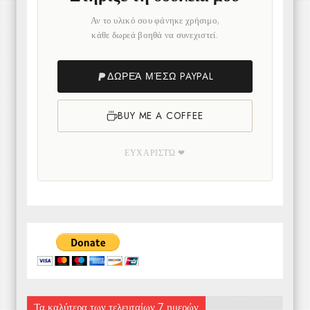
Αν το υλικό σου φάνηκε χρήσιμο,
κάθε δωρεά βοηθά να συνεχιστεί.
ΔΩΡΕΆ ΜΈΣΩ PAYPAL
BUY ME A COFFEE
ΕΥΧΑΡΙΣΤΏ ❤
Τα καλύτερα των τελευταίων 7 ημερών