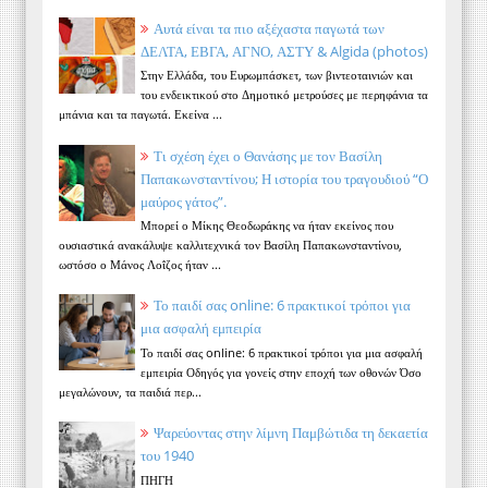
Αυτά είναι τα πιο αξέχαστα παγωτά των
ΔΕΛΤΑ, ΕΒΓΑ, ΑΓΝΟ, ΑΣΤΥ & Algida (photos)
Στην Ελλάδα, του Ευρωμπάσκετ, των βιντεοταινιών και
του ενδεικτικού στο Δημοτικό μετρούσες με περηφάνια τα
μπάνια και τα παγωτά. Εκείνα ...
Τι σχέση έχει ο Θανάσης με τον Βασίλη
Παπακωνσταντίνου; Η ιστορία του τραγουδιού “Ο
μαύρος γάτος”.
Μπορεί ο Μίκης Θεοδωράκης να ήταν εκείνος που
ουσιαστικά ανακάλυψε καλλιτεχνικά τον Βασίλη Παπακωνσταντίνου,
ωστόσο ο Μάνος Λοΐζος ήταν ...
Το παιδί σας online: 6 πρακτικοί τρόποι για
μια ασφαλή εμπειρία
Το παιδί σας online: 6 πρακτικοί τρόποι για μια ασφαλή
εμπειρία Οδηγός για γονείς στην εποχή των οθονών Όσο
μεγαλώνουν, τα παιδιά περ...
Ψαρεύοντας στην λίμνη Παμβώτιδα τη δεκαετία
του 1940
ΠΗΓΗ