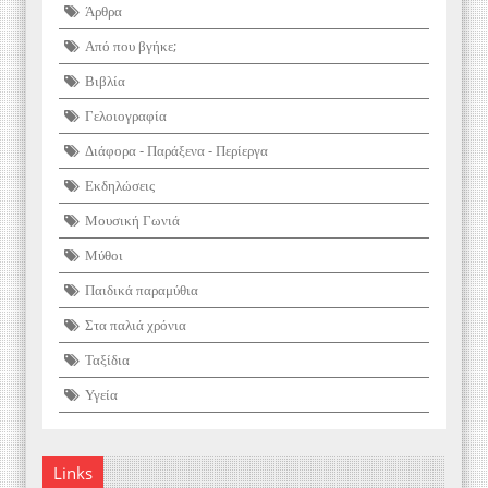
Άρθρα
Από που βγήκε;
Βιβλία
Γελοιογραφία
Διάφορα - Παράξενα - Περίεργα
Εκδηλώσεις
Μουσική Γωνιά
Μύθοι
Παιδικά παραμύθια
Στα παλιά χρόνια
Ταξίδια
Υγεία
Links