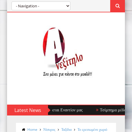
ητικό Στρέφεται Εναντίον μας
Latest News
Τσίμπημα μέδουσας: πρώτες βοήθειες
Home
Νίσυρος
Ταξίδια
Το ερειπωμένο χωριό