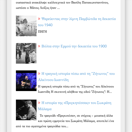
ουσιαστικά ανακάλυψε καλλιτεχνικά τον Βασίλη Παπακωνσταντίνου,
ωστόσο ο Μάνος Λοΐζος ήταν ...
Ψαρεύοντας στην λίμνη Παμβώτιδα τη δεκαετία
του 1940
ΠΗΓΗ
Βόλτα στην Ερμού την δεκαετία του 1900
Η τραγική ιστορία πίσω από τη "Ζήνωνος" του
Αλκίνοου Ιωαννίδη
Η τραγική ιστορία πίσω από τη "Ζήνωνος" του Αλκίνοου
Ιωαννίδη Η σκοτεινή αλήθεια της οδού "Ζήνωνος": Η...
Η ιστορία της «Πριγκηπέσσας» του Σωκράτη
Μάλαμα
Το τραγούδι «Πριγκιπέσα», σε στίχους – μουσική άλλα
και πρώτη ερμηνεία του Σωκράτη Μάλαμα, αποτελεί ένα
από τα πιο αγαπημένα τραγούδια του...