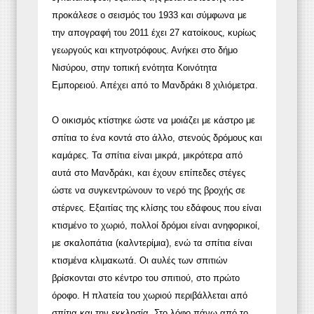
προκάλεσε ο σεισμός του 1933 και σύμφωνα με
την απογραφή του 2011 έχει 27 κατοίκους, κυρίως
γεωργούς και κτηνοτρόφους. Ανήκει στο δήμο
Νισύρου, στην τοπική ενότητα Κοινότητα
Εμπορειού. Απέχει από το Μανδράκι 8 χιλιόμετρα.
Ο οικισμός κτίστηκε ώστε να μοιάζει με κάστρο με
σπίτια το ένα κοντά στο άλλο, στενούς δρόμους και
καμάρες. Τα σπίτια είναι μικρά, μικρότερα από
αυτά στο Μανδράκι, και έχουν επίπεδες στέγες
ώστε να συγκεντρώνουν το νερό της βροχής σε
στέρνες. Εξαιτίας της κλίσης του εδάφους που είναι
κτισμένο το χωριό, πολλοί δρόμοι είναι ανηφορικοί,
με σκαλοπάτια (καλντερίμια), ενώ τα σπίτια είναι
κτισμένα κλιμακωτά. Οι αυλές των σπιτιών
βρίσκονται στο κέντρο του σπιτιού, στο πρώτο
όροφο. Η πλατεία του χωριού περιβάλλεται από
σπίτια και την εκκλησία. Στο λόφο πάνω από το