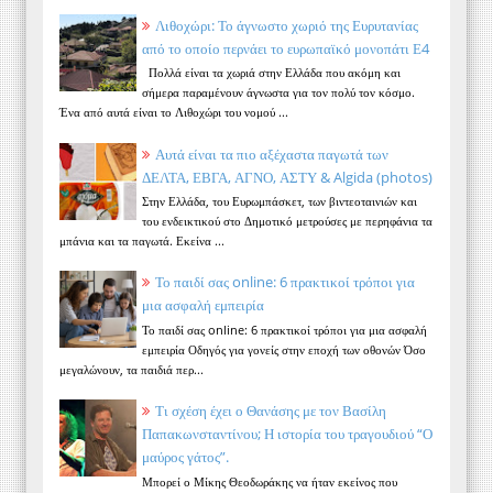
Λιθοχώρι: Το άγνωστο χωριό της Ευρυτανίας
από το οποίο περνάει το ευρωπαϊκό μονοπάτι Ε4
Πολλά είναι τα χωριά στην Ελλάδα που ακόμη και
σήμερα παραμένουν άγνωστα για τον πολύ τον κόσμο.
Ένα από αυτά είναι το Λιθοχώρι του νομού ...
Αυτά είναι τα πιο αξέχαστα παγωτά των
ΔΕΛΤΑ, ΕΒΓΑ, ΑΓΝΟ, ΑΣΤΥ & Algida (photos)
Στην Ελλάδα, του Ευρωμπάσκετ, των βιντεοταινιών και
του ενδεικτικού στο Δημοτικό μετρούσες με περηφάνια τα
μπάνια και τα παγωτά. Εκείνα ...
Το παιδί σας online: 6 πρακτικοί τρόποι για
μια ασφαλή εμπειρία
Το παιδί σας online: 6 πρακτικοί τρόποι για μια ασφαλή
εμπειρία Οδηγός για γονείς στην εποχή των οθονών Όσο
μεγαλώνουν, τα παιδιά περ...
Τι σχέση έχει ο Θανάσης με τον Βασίλη
Παπακωνσταντίνου; Η ιστορία του τραγουδιού “Ο
μαύρος γάτος”.
Μπορεί ο Μίκης Θεοδωράκης να ήταν εκείνος που