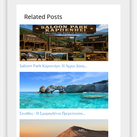
Related Posts
Saloon Park Καρπενήσι: Η Άγρια Δύση...
Σκιάθος - Η Σμαραγδένια Πριγκίπισσα...