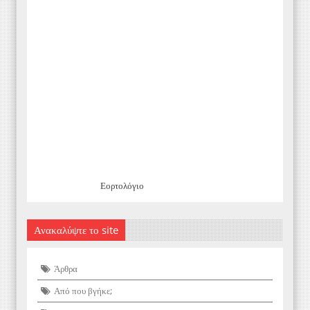
Εορτολόγιο
Ανακαλύψτε το site
Άρθρα
Από που βγήκε;