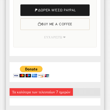
ΔΩΡΕΆ ΜΈΣΩ PAYPAL
BUY ME A COFFEE
ΕΥΧΑΡΙΣΤΏ ❤
Τα καλύτερα των τελευταίων 7 ημερών