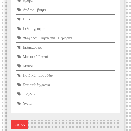
Άρθρα
Από που βγήκε;
Βιβλία
Γελοιογραφία
Διάφορα - Παράξενα - Περίεργα
Εκδηλώσεις
Μουσική Γωνιά
Μύθοι
Παιδικά παραμύθια
Στα παλιά χρόνια
Ταξίδια
Υγεία
Links