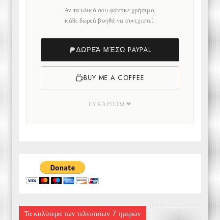
Αν το υλικό σου φάνηκε χρήσιμο,
κάθε δωρεά βοηθά να συνεχιστεί.
ΔΩΡΕΆ ΜΈΣΩ PAYPAL
BUY ME A COFFEE
ΕΥΧΑΡΙΣΤΏ ❤
Τα καλύτερα των τελευταίων 7 ημερών