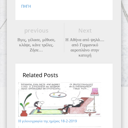
ΠΗΓΗ
previous
Next
Βγες, γέλασε, μέθυσε,
Η Αθήνα από ψηλά....
κλάψε, κάνε τρέλες.
από Γερμανικό
Ζήσε…
αεροπλάνο στην
κατοχή
Related Posts
Η γελοιογραφία της ημέρας 18-2-2019