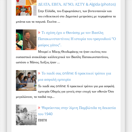
ΔΕΛΤΑ, ΕΒΓΑ, ΑΓΝΟ, ΑΣΤΥ & Algida (photos)
Στην Ελλάδα, του Ευρωμπάσκετ, των βιντεοταινιών και
του ενδεικτικού στο Δημοτικό μετρούσες με περηφάνια τα
μπάνια και τα παγωτά. Εκείνα ...
Τι σχέση έχει ο Θανάσης με τον Βασίλη
Παπακωνσταντίνου; Η ιστορία του τραγουδιού “Ο
μαύρος γάτος”.
Μπορεί ο Μίκης Θεοδωράκης να ήταν εκείνος που
ουσιαστικά ανακάλυψε καλλιτεχνικά τον Βασίλη Παπακωνσταντίνου,
ωστόσο ο Μάνος Λοΐζος ήταν ...
Το παιδί σας online: 6 πρακτικοί τρόποι για
μια ασφαλή εμπειρία
Το παιδί σας online: 6 πρακτικοί τρόποι για μια ασφαλή
εμπειρία Οδηγός για γονείς στην εποχή των οθονών Όσο
μεγαλώνουν, τα παιδιά περ...
Ψαρεύοντας στην λίμνη Παμβώτιδα τη δεκαετία
του 1940
ΠΗΓΗ