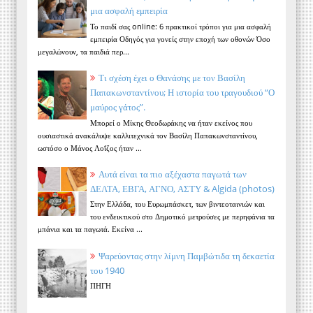
μια ασφαλή εμπειρία
Το παιδί σας online: 6 πρακτικοί τρόποι για μια ασφαλή
εμπειρία Οδηγός για γονείς στην εποχή των οθονών Όσο
μεγαλώνουν, τα παιδιά περ...
Τι σχέση έχει ο Θανάσης με τον Βασίλη
Παπακωνσταντίνου; Η ιστορία του τραγουδιού “Ο
μαύρος γάτος”.
Μπορεί ο Μίκης Θεοδωράκης να ήταν εκείνος που
ουσιαστικά ανακάλυψε καλλιτεχνικά τον Βασίλη Παπακωνσταντίνου,
ωστόσο ο Μάνος Λοΐζος ήταν ...
Αυτά είναι τα πιο αξέχαστα παγωτά των
ΔΕΛΤΑ, ΕΒΓΑ, ΑΓΝΟ, ΑΣΤΥ & Algida (photos)
Στην Ελλάδα, του Ευρωμπάσκετ, των βιντεοταινιών και
του ενδεικτικού στο Δημοτικό μετρούσες με περηφάνια τα
μπάνια και τα παγωτά. Εκείνα ...
Ψαρεύοντας στην λίμνη Παμβώτιδα τη δεκαετία
του 1940
ΠΗΓΗ