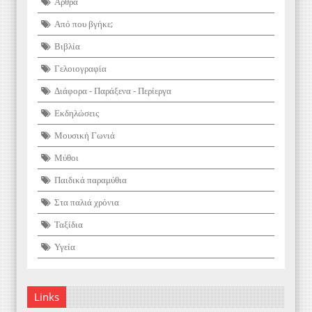
Άρθρα
Από που βγήκε;
Βιβλία
Γελοιογραφία
Διάφορα - Παράξενα - Περίεργα
Εκδηλώσεις
Μουσική Γωνιά
Μύθοι
Παιδικά παραμύθια
Στα παλιά χρόνια
Ταξίδια
Υγεία
Links