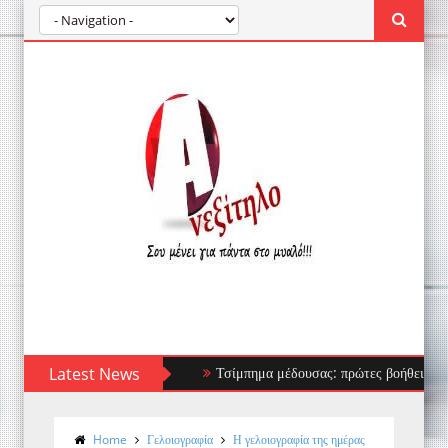
Latest News
Τσίμπημα μέδουσας: πρώτες βοήθειες, τι να απ
Home
Γελοιογραφία
Η γελοιογραφία της ημέρας