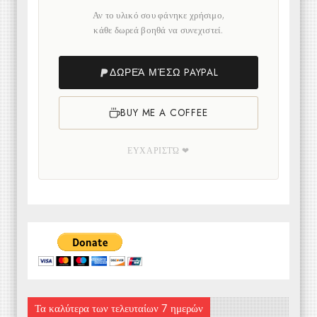
Αν το υλικό σου φάνηκε χρήσιμο,
κάθε δωρεά βοηθά να συνεχιστεί.
ΔΩΡΕΆ ΜΈΣΩ PAYPAL
BUY ME A COFFEE
ΕΥΧΑΡΙΣΤΏ ❤
Τα καλύτερα των τελευταίων 7 ημερών