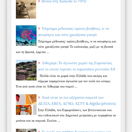
Βόλτα στη Χαλκίδα το 1910
Τσίμπημα μέδουσας: πρώτες βοήθειες, τι να
αποφύγεις και πότε χρειάζεσαι γιατρό
Τσίμπημα μέδουσας: πρώτες βοήθειες, τι να αποφύγεις και
πότε χρειάζεσαι γιατρό Το καλοκαίρι, μαζί με τη βουτιά
και τη δροσιά, έρχεται ...
Λιθοχώρι: Το άγνωστο χωριό της Ευρυτανίας
από το οποίο περνάει το ευρωπαϊκό μονοπάτι Ε4
Πολλά είναι τα χωριά στην Ελλάδα που ακόμη και
σήμερα παραμένουν άγνωστα για τον πολύ τον κόσμο.
Ένα από αυτά είναι το Λιθοχώρι του νομού ...
Αυτά είναι τα πιο αξέχαστα παγωτά των
ΔΕΛΤΑ, ΕΒΓΑ, ΑΓΝΟ, ΑΣΤΥ & Algida (photos)
Στην Ελλάδα, του Ευρωμπάσκετ, των βιντεοταινιών και
του ενδεικτικού στο Δημοτικό μετρούσες με περηφάνια τα
μπάνια και τα παγωτά. Εκείνα ...
Το παιδί σας online: 6 πρακτικοί τρόποι για