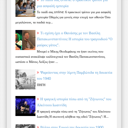
μια ασφαλή εμπειρία
Το παιδί σας online: 6 πρακτικοί τρόποι για μια ασφαλή
εμπειρία Οδηγός για γονείς στην εποχή των οθονών Όσο
μεγαλώνουν, τα παιδιά περ...
Τι σχέση έχει ο Θανάσης με τον Βασίλη
Παπακωνσταντίνου; Η ιστορία του τραγουδιού “Ο
μαύρος γάτος”.
Μπορεί ο Μίκης Θεοδωράκης να ήταν εκείνος που
ουσιαστικά ανακάλυψε καλλιτεχνικά τον Βασίλη Παπακωνσταντίνου,
ωστόσο ο Μάνος Λοΐζος ήταν ...
Ψαρεύοντας στην λίμνη Παμβώτιδα τη δεκαετία
του 1940
ΠΗΓΗ
Η τραγική ιστορία πίσω από τη "Ζήνωνος" του
Αλκίνοου Ιωαννίδη
Η τραγική ιστορία πίσω από τη "Ζήνωνος" του Αλκίνοου
Ιωαννίδη Η σκοτεινή αλήθεια της οδού "Ζήνωνος": Η...
Βόλτα στην Ερμού την δεκαετία του 1900