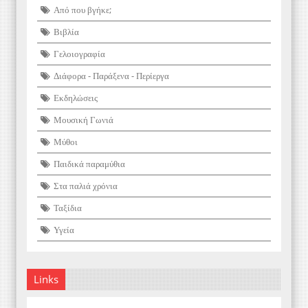
Από που βγήκε;
Βιβλία
Γελοιογραφία
Διάφορα - Παράξενα - Περίεργα
Εκδηλώσεις
Μουσική Γωνιά
Μύθοι
Παιδικά παραμύθια
Στα παλιά χρόνια
Ταξίδια
Υγεία
Links