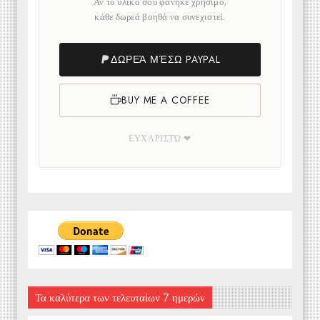
Αν το υλικό σου φάνηκε χρήσιμο,
κάθε δωρεά βοηθά να συνεχιστεί.
ΔΩΡΕΆ ΜΈΣΩ PAYPAL
BUY ME A COFFEE
ΕΥΧΑΡΙΣΤΏ ❤
Τα καλύτερα των τελευταίων 7 ημερών