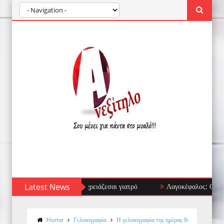
να αποφύγεις και πότε χρειάζεσαι γιατρό
Latest News
Λαγοκέφαλος: Ο επισκέπτης
Home
Γελοιογραφία
Η γελοιογραφία της ημέρας 8-