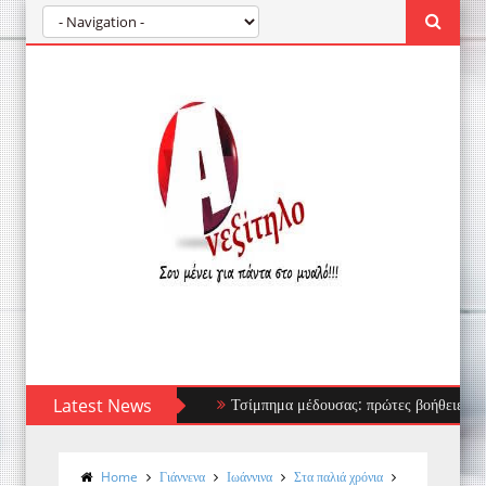
Latest News
Τσίμπημα μέδουσας: πρώτες βοήθειες, τι να αποφ
Home
Γιάννενα
Ιωάννινα
Στα παλιά χρόνια