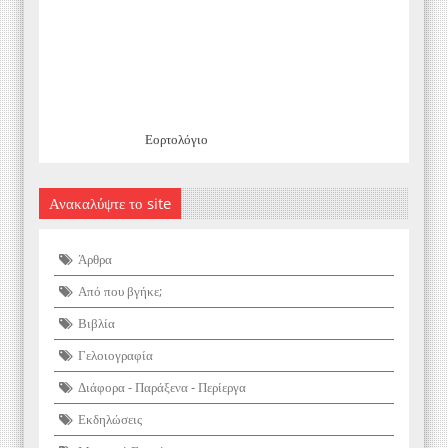
Εορτολόγιο
Ανακαλύψτε το site
Άρθρα
Από που βγήκε;
Βιβλία
Γελοιογραφία
Διάφορα - Παράξενα - Περίεργα
Εκδηλώσεις