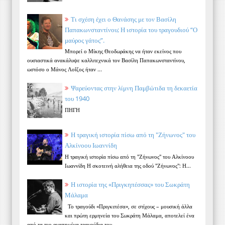
Τι σχέση έχει ο Θανάσης με τον Βασίλη
Παπακωνσταντίνου; Η ιστορία του τραγουδιού “Ο
μαύρος γάτος”.
Μπορεί ο Μίκης Θεοδωράκης να ήταν εκείνος που
ουσιαστικά ανακάλυψε καλλιτεχνικά τον Βασίλη Παπακωνσταντίνου,
ωστόσο ο Μάνος Λοΐζος ήταν ...
Ψαρεύοντας στην λίμνη Παμβώτιδα τη δεκαετία
του 1940
ΠΗΓΗ
Η τραγική ιστορία πίσω από τη "Ζήνωνος" του
Αλκίνοου Ιωαννίδη
Η τραγική ιστορία πίσω από τη "Ζήνωνος" του Αλκίνοου
Ιωαννίδη Η σκοτεινή αλήθεια της οδού "Ζήνωνος": Η...
Η ιστορία της «Πριγκηπέσσας» του Σωκράτη
Μάλαμα
Το τραγούδι «Πριγκιπέσα», σε στίχους – μουσική άλλα
και πρώτη ερμηνεία του Σωκράτη Μάλαμα, αποτελεί ένα
από τα πιο αγαπημένα τραγούδια του...