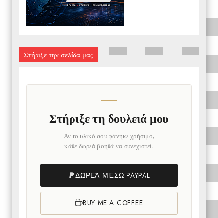
Στήριξε την σελίδα μας
Στήριξε τη δουλειά μου
Αν το υλικό σου φάνηκε χρήσιμο,
κάθε δωρεά βοηθά να συνεχιστεί.
ΔΩΡΕΆ ΜΈΣΩ PAYPAL
BUY ME A COFFEE