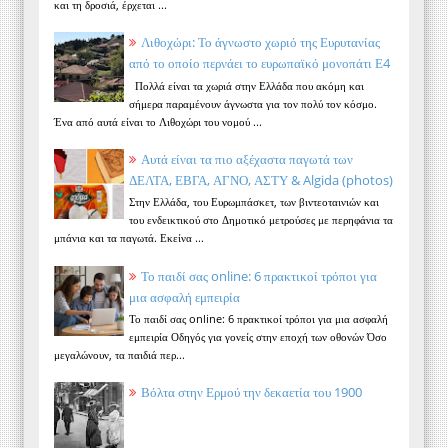
και τη δροσιά, έρχεται ...
Λιθοχώρι: Το άγνωστο χωριό της Ευρυτανίας
από το οποίο περνάει το ευρωπαϊκό μονοπάτι Ε4
Πολλά είναι τα χωριά στην Ελλάδα που ακόμη και
σήμερα παραμένουν άγνωστα για τον πολύ τον κόσμο.
Ένα από αυτά είναι το Λιθοχώρι του νομού ...
Αυτά είναι τα πιο αξέχαστα παγωτά των
ΔΕΛΤΑ, ΕΒΓΑ, ΑΓΝΟ, ΑΣΤΥ & Algida (photos)
Στην Ελλάδα, του Ευρωμπάσκετ, των βιντεοταινιών και
του ενδεικτικού στο Δημοτικό μετρούσες με περηφάνια τα
μπάνια και τα παγωτά. Εκείνα ...
Το παιδί σας online: 6 πρακτικοί τρόποι για
μια ασφαλή εμπειρία
Το παιδί σας online: 6 πρακτικοί τρόποι για μια ασφαλή
εμπειρία Οδηγός για γονείς στην εποχή των οθονών Όσο
μεγαλώνουν, τα παιδιά περ...
Βόλτα στην Ερμού την δεκαετία του 1900