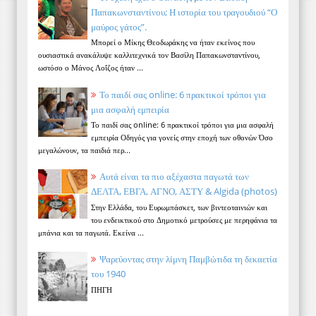
Παπακωνσταντίνου; Η ιστορία του τραγουδιού “Ο
μαύρος γάτος”.
Μπορεί ο Μίκης Θεοδωράκης να ήταν εκείνος που
ουσιαστικά ανακάλυψε καλλιτεχνικά τον Βασίλη Παπακωνσταντίνου,
ωστόσο ο Μάνος Λοΐζος ήταν ...
Το παιδί σας online: 6 πρακτικοί τρόποι για
μια ασφαλή εμπειρία
Το παιδί σας online: 6 πρακτικοί τρόποι για μια ασφαλή
εμπειρία Οδηγός για γονείς στην εποχή των οθονών Όσο
μεγαλώνουν, τα παιδιά περ...
Αυτά είναι τα πιο αξέχαστα παγωτά των
ΔΕΛΤΑ, ΕΒΓΑ, ΑΓΝΟ, ΑΣΤΥ & Algida (photos)
Στην Ελλάδα, του Ευρωμπάσκετ, των βιντεοταινιών και
του ενδεικτικού στο Δημοτικό μετρούσες με περηφάνια τα
μπάνια και τα παγωτά. Εκείνα ...
Ψαρεύοντας στην λίμνη Παμβώτιδα τη δεκαετία
του 1940
ΠΗΓΗ