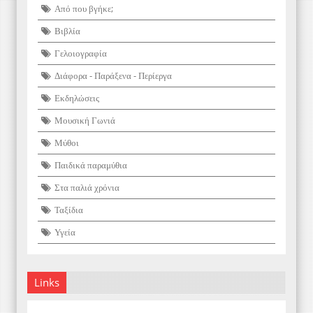
Από που βγήκε;
Βιβλία
Γελοιογραφία
Διάφορα - Παράξενα - Περίεργα
Εκδηλώσεις
Μουσική Γωνιά
Μύθοι
Παιδικά παραμύθια
Στα παλιά χρόνια
Ταξίδια
Υγεία
Links