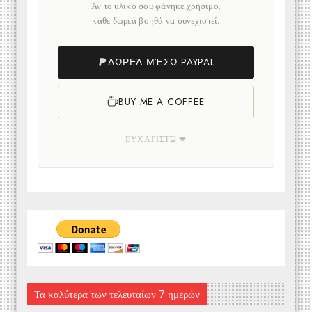
Αν το υλικό σου φάνηκε χρήσιμο,
κάθε δωρεά βοηθά να συνεχιστεί.
ΔΩΡΕΆ ΜΈΣΩ PAYPAL
BUY ME A COFFEE
ΕΥΧΑΡΙΣΤΏ ❤
Τα καλύτερα των τελευταίων 7 ημερών