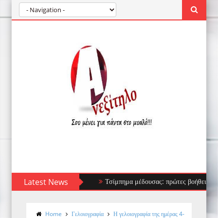
Latest News
Τσίμπημα μέδουσας: πρώτες βοήθειες, τι να απ
Home
Γελοιογραφία
Η γελοιογραφία της ημέρας 4-