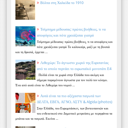
Βόλτα στη Χαλκίδα το 1910
Τσίμπημα μέδουσας: πρώτες βοήθειες, τι να
αποφύγεις και πότε χρειάζεσαι γιατρό
Τσίμπημα μέδουσας: πρώτες βοήθειες, τι να αποφύγεις και
πότε χρειάζεσαι γιατρό Το καλοκαίρι, μαζί με τη βουτιά
και τη δροσιά, έρχεται ...
Λιθοχώρι: Το άγνωστο χωριό της Ευρυτανίας
από το οποίο περνάει το ευρωπαϊκό μονοπάτι Ε4
Πολλά είναι τα χωριά στην Ελλάδα που ακόμη και
σήμερα παραμένουν άγνωστα για τον πολύ τον κόσμο.
Ένα από αυτά είναι το Λιθοχώρι του νομού ...
Αυτά είναι τα πιο αξέχαστα παγωτά των
ΔΕΛΤΑ, ΕΒΓΑ, ΑΓΝΟ, ΑΣΤΥ & Algida (photos)
Στην Ελλάδα, του Ευρωμπάσκετ, των βιντεοταινιών και
του ενδεικτικού στο Δημοτικό μετρούσες με περηφάνια τα
μπάνια και τα παγωτά. Εκείνα ...