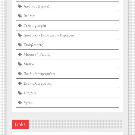
Από που βγήκε;
Βιβλία
Γελοιογραφία
Διάφορα - Παράξενα - Περίεργα
Εκδηλώσεις
Μουσική Γωνιά
Μύθοι
Παιδικά παραμύθια
Στα παλιά χρόνια
Ταξίδια
Υγεία
Links