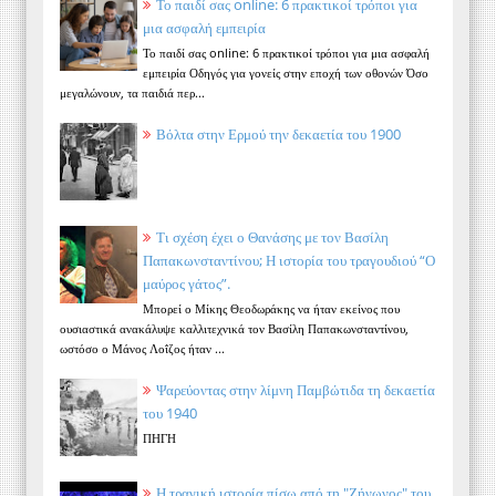
Το παιδί σας online: 6 πρακτικοί τρόποι για
μια ασφαλή εμπειρία
Το παιδί σας online: 6 πρακτικοί τρόποι για μια ασφαλή
εμπειρία Οδηγός για γονείς στην εποχή των οθονών Όσο
μεγαλώνουν, τα παιδιά περ...
Βόλτα στην Ερμού την δεκαετία του 1900
Τι σχέση έχει ο Θανάσης με τον Βασίλη
Παπακωνσταντίνου; Η ιστορία του τραγουδιού “Ο
μαύρος γάτος”.
Μπορεί ο Μίκης Θεοδωράκης να ήταν εκείνος που
ουσιαστικά ανακάλυψε καλλιτεχνικά τον Βασίλη Παπακωνσταντίνου,
ωστόσο ο Μάνος Λοΐζος ήταν ...
Ψαρεύοντας στην λίμνη Παμβώτιδα τη δεκαετία
του 1940
ΠΗΓΗ
Η τραγική ιστορία πίσω από τη "Ζήνωνος" του