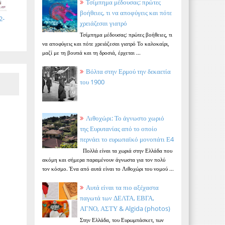
Τσίμπημα μέδουσας: πρώτες
βοήθειες, τι να αποφύγεις και πότε
2-
χρειάζεσαι γιατρό
Τσίμπημα μέδουσας: πρώτες βοήθειες, τι
να αποφύγεις και πότε χρειάζεσαι γιατρό Το καλοκαίρι,
μαζί με τη βουτιά και τη δροσιά, έρχεται ...
Βόλτα στην Ερμού την δεκαετία
του 1900
Λιθοχώρι: Το άγνωστο χωριό
της Ευρυτανίας από το οποίο
περνάει το ευρωπαϊκό μονοπάτι Ε4
Πολλά είναι τα χωριά στην Ελλάδα που
ακόμη και σήμερα παραμένουν άγνωστα για τον πολύ
τον κόσμο. Ένα από αυτά είναι το Λιθοχώρι του νομού ...
Αυτά είναι τα πιο αξέχαστα
παγωτά των ΔΕΛΤΑ, ΕΒΓΑ,
ΑΓΝΟ, ΑΣΤΥ & Algida (photos)
Στην Ελλάδα, του Ευρωμπάσκετ, των