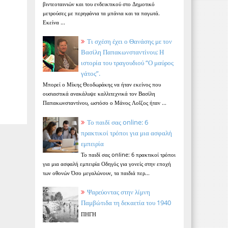
βιντεοταινιών και του ενδεικτικού στο Δημοτικό
μετρούσες με περηφάνια τα μπάνια και τα παγωτά.
Εκείνα ...
Τι σχέση έχει ο Θανάσης με τον
Βασίλη Παπακωνσταντίνου; Η
ιστορία του τραγουδιού “Ο μαύρος
γάτος”.
Μπορεί ο Μίκης Θεοδωράκης να ήταν εκείνος που
ουσιαστικά ανακάλυψε καλλιτεχνικά τον Βασίλη
Παπακωνσταντίνου, ωστόσο ο Μάνος Λοΐζος ήταν ...
Το παιδί σας online: 6
πρακτικοί τρόποι για μια ασφαλή
εμπειρία
Το παιδί σας online: 6 πρακτικοί τρόποι
για μια ασφαλή εμπειρία Οδηγός για γονείς στην εποχή
των οθονών Όσο μεγαλώνουν, τα παιδιά περ...
Ψαρεύοντας στην λίμνη
Παμβώτιδα τη δεκαετία του 1940
ΠΗΓΗ