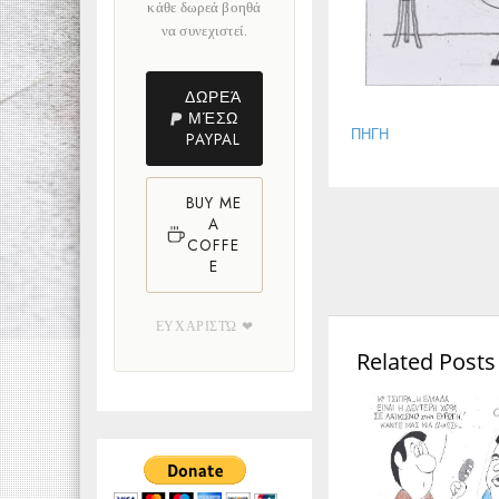
κάθε δωρεά βοηθά
να συνεχιστεί.
ΔΩΡΕΆ
ΜΈΣΩ
ΠΗΓΗ
PAYPAL
BUY ME
A
COFFE
E
ΕΥΧΑΡΙΣΤΏ ❤
Related Posts