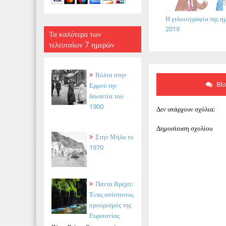
Η γελοιογραφία της ημ
2019
Τα καλύτερα των
τελευταίων 7 ημερών
Βόλτα στην
Bl
Ερμού την
δεκαετία του
1900
Δεν υπάρχουν σχόλια:
Δημοσίευση σχολίου
Στην Μήλο το
1970
Πάντα Βρέχει:
Ένας απίστευτος
προορισμός της
Ευρυτανίας