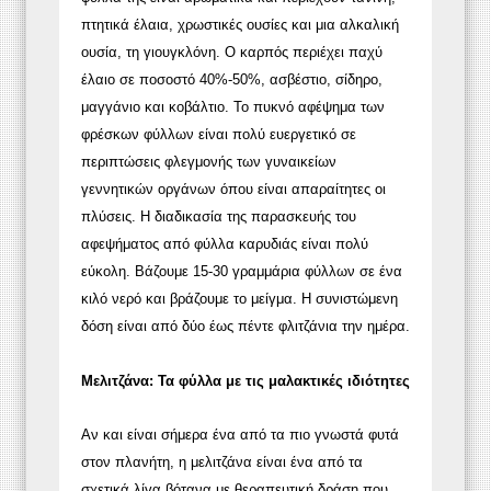
πτητικά έλαια, χρωστικές ουσίες και μια αλκαλική
ουσία, τη γιουγκλόνη. Ο καρπός περιέχει παχύ
έλαιο σε ποσοστό 40%-50%, ασβέστιο, σίδηρο,
μαγγάνιο και κοβάλτιο. Το πυκνό αφέψημα των
φρέσκων φύλλων είναι πολύ ευεργετικό σε
περιπτώσεις φλεγμονής των γυναικείων
γεννητικών οργάνων όπου είναι απαραίτητες οι
πλύσεις. Η διαδικασία της παρασκευής του
αφεψήματος από φύλλα καρυδιάς είναι πολύ
εύκολη. Βάζουμε 15-30 γραμμάρια φύλλων σε ένα
κιλό νερό και βράζουμε το μείγμα. Η συνιστώμενη
δόση είναι από δύο έως πέντε φλιτζάνια την ημέρα.
Μελιτζάνα: Τα φύλλα με τις μαλακτικές ιδιότητες
Αν και είναι σήμερα ένα από τα πιο γνωστά φυτά
στον πλανήτη, η μελιτζάνα είναι ένα από τα
σχετικά λίγα βότανα με θεραπευτική δράση που