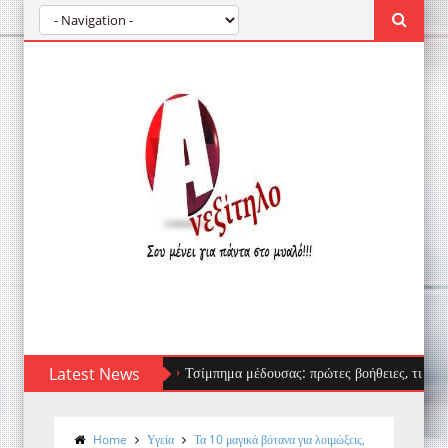
Latest News
Τσίμπημα μέδουσας: πρώτες βοήθειες, τι να αποφύγεις κ
Home
Υγεία
Τα 10 μαγικά βότανα για λοιμώξεις,