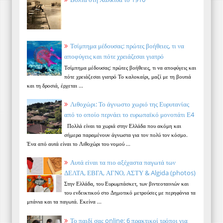
Τσίμπημα μέδουσας: πρώτες βοήθειες, τι να
αποφύγεις και πότε χρειάζεσαι γιατρό
Τσίμπημα μέδουσας: πρώτες βοήθειες, τι να αποφύγεις και
πότε χρειάζεσαι γιατρό Το καλοκαίρι, μαζί με τη βουτιά
και τη δροσιά, έρχεται ...
Λιθοχώρι: Το άγνωστο χωριό της Ευρυτανίας
από το οποίο περνάει το ευρωπαϊκό μονοπάτι Ε4
Πολλά είναι τα χωριά στην Ελλάδα που ακόμη και
σήμερα παραμένουν άγνωστα για τον πολύ τον κόσμο.
Ένα από αυτά είναι το Λιθοχώρι του νομού ...
Αυτά είναι τα πιο αξέχαστα παγωτά των
ΔΕΛΤΑ, ΕΒΓΑ, ΑΓΝΟ, ΑΣΤΥ & Algida (photos)
Στην Ελλάδα, του Ευρωμπάσκετ, των βιντεοταινιών και
του ενδεικτικού στο Δημοτικό μετρούσες με περηφάνια τα
μπάνια και τα παγωτά. Εκείνα ...
Το παιδί σας online: 6 πρακτικοί τρόποι για