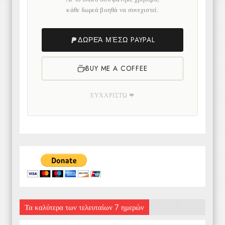
κάθε δωρεά βοηθά να συνεχιστεί.
ΔΩΡΕΆ ΜΈΣΩ PAYPAL
BUY ME A COFFEE
ΕΥΧΑΡΙΣΤΏ ❤
Τα καλύτερα των τελευταίων 7 ημερών