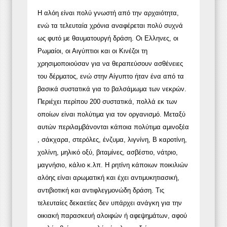
Η αλόη είναι πολύ γνωστή από την αρχαιότητα,
ενώ τα τελευταία χρόνια αναφέρεται πολύ συχνά
ως φυτό με θαυματουργή δράση. Οι Ελληνες, οι
Ρωμαίοι, οι Αιγύπτιοι και οι Κινέζοι τη
χρησιμοποιούσαν για να θεραπεύσουν ασθένειες
του δέρματος, ενώ στην Αίγυπτο ήταν ένα από τα
βασικά συστατικά για το βαλσάμωμα των νεκρών.
Περιέχει περίπου 200 συστατικά, πολλά εκ των
οποίων είναι πολύτιμα για τον οργανισμό. Μεταξύ
αυτών περιλαμβάνονται κάποια πολύτιμα αμινοξέα
, σάκχαρα, στερόλες, ένζυμα, λιγνίνη, Β καροτίνη,
χολίνη, μηλικό οξύ, βιταμίνες, ασβέστιο, νάτριο,
μαγνήσιο, κάλιο κ.λπ. Η ρητίνη κάποιων ποικιλιών
αλόης είναι αρωματική και έχει αντιμυκητιασική,
αντιβιοτική και αντιφλεγμονώδη δράση. Τις
τελευταίες δεκαετίες δεν υπάρχει ανάγκη για την
οικιακή παρασκευή αλοιφών ή αφεψημάτων, αφού