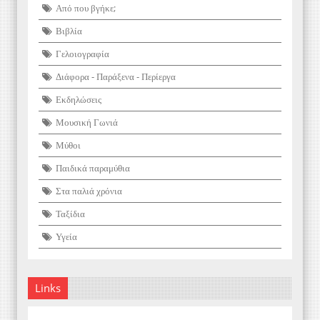
Από που βγήκε;
Βιβλία
Γελοιογραφία
Διάφορα - Παράξενα - Περίεργα
Εκδηλώσεις
Μουσική Γωνιά
Μύθοι
Παιδικά παραμύθια
Στα παλιά χρόνια
Ταξίδια
Υγεία
Links