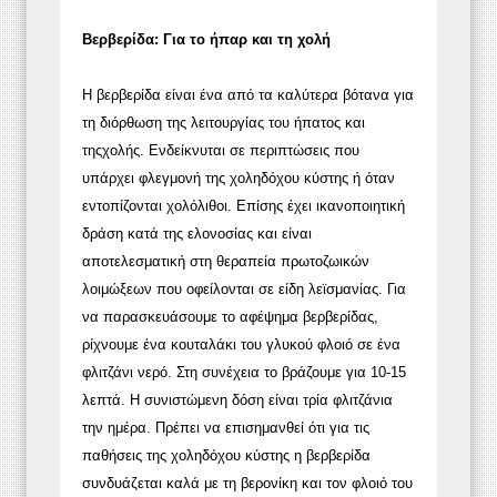
Βερβερίδα: Για το ήπαρ και τη χολή
Η βερβερίδα είναι ένα από τα καλύτερα βότανα για
τη διόρθωση της λειτουργίας του ήπατος και
τηςχολής. Ενδείκνυται σε περιπτώσεις που
υπάρχει φλεγμονή της χοληδόχου κύστης ή όταν
εντοπίζονται χολόλιθοι. Επίσης έχει ικανοποιητική
δράση κατά της ελονοσίας και είναι
αποτελεσματική στη θεραπεία πρωτοζωικών
λοιμώξεων που οφείλονται σε είδη λεϊσμανίας. Για
να παρασκευάσουμε το αφέψημα βερβερίδας,
ρίχνουμε ένα κουταλάκι του γλυκού φλοιό σε ένα
φλιτζάνι νερό. Στη συνέχεια το βράζουμε για 10-15
λεπτά. Η συνιστώμενη δόση είναι τρία φλιτζάνια
την ημέρα. Πρέπει να επισημανθεί ότι για τις
παθήσεις της χοληδόχου κύστης η βερβερίδα
συνδυάζεται καλά με τη βερονίκη και τον φλοιό του