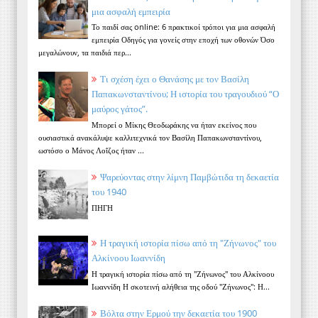
μια ασφαλή εμπειρία
Το παιδί σας online: 6 πρακτικοί τρόποι για μια ασφαλή
εμπειρία Οδηγός για γονείς στην εποχή των οθονών Όσο
μεγαλώνουν, τα παιδιά περ...
Τι σχέση έχει ο Θανάσης με τον Βασίλη
Παπακωνσταντίνου; Η ιστορία του τραγουδιού “Ο
μαύρος γάτος”.
Μπορεί ο Μίκης Θεοδωράκης να ήταν εκείνος που
ουσιαστικά ανακάλυψε καλλιτεχνικά τον Βασίλη Παπακωνσταντίνου,
ωστόσο ο Μάνος Λοΐζος ήταν ...
Ψαρεύοντας στην λίμνη Παμβώτιδα τη δεκαετία
του 1940
ΠΗΓΗ
Η τραγική ιστορία πίσω από τη "Ζήνωνος" του
Αλκίνοου Ιωαννίδη
Η τραγική ιστορία πίσω από τη "Ζήνωνος" του Αλκίνοου
Ιωαννίδη Η σκοτεινή αλήθεια της οδού "Ζήνωνος": Η...
Βόλτα στην Ερμού την δεκαετία του 1900