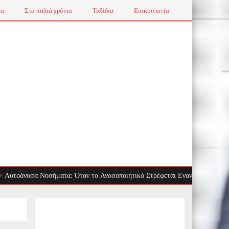
ια
Στα παλιά χρόνια
Ταξίδια
Επικοινωνία
νοσα Νοσήματα: Όταν το Ανοσοποιητικό Στρέφεται Εναντίον μας
Τ