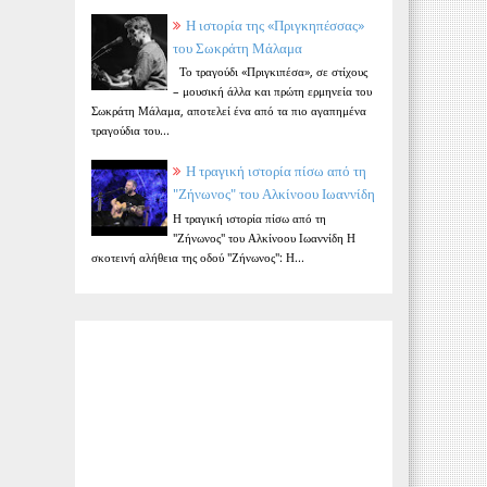
Η ιστορία της «Πριγκηπέσσας»
του Σωκράτη Μάλαμα
Το τραγούδι «Πριγκιπέσα», σε στίχους
– μουσική άλλα και πρώτη ερμηνεία του
Σωκράτη Μάλαμα, αποτελεί ένα από τα πιο αγαπημένα
τραγούδια του...
Η τραγική ιστορία πίσω από τη
"Ζήνωνος" του Αλκίνοου Ιωαννίδη
Η τραγική ιστορία πίσω από τη
"Ζήνωνος" του Αλκίνοου Ιωαννίδη Η
σκοτεινή αλήθεια της οδού "Ζήνωνος": Η...