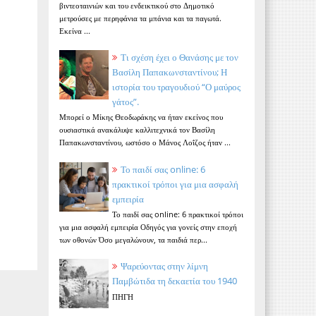
βιντεοταινιών και του ενδεικτικού στο Δημοτικό
μετρούσες με περηφάνια τα μπάνια και τα παγωτά.
Εκείνα ...
Τι σχέση έχει ο Θανάσης με τον
Βασίλη Παπακωνσταντίνου; Η
ιστορία του τραγουδιού “Ο μαύρος
γάτος”.
Μπορεί ο Μίκης Θεοδωράκης να ήταν εκείνος που
ουσιαστικά ανακάλυψε καλλιτεχνικά τον Βασίλη
Παπακωνσταντίνου, ωστόσο ο Μάνος Λοΐζος ήταν ...
Το παιδί σας online: 6
πρακτικοί τρόποι για μια ασφαλή
εμπειρία
Το παιδί σας online: 6 πρακτικοί τρόποι
για μια ασφαλή εμπειρία Οδηγός για γονείς στην εποχή
των οθονών Όσο μεγαλώνουν, τα παιδιά περ...
Ψαρεύοντας στην λίμνη
Παμβώτιδα τη δεκαετία του 1940
ΠΗΓΗ