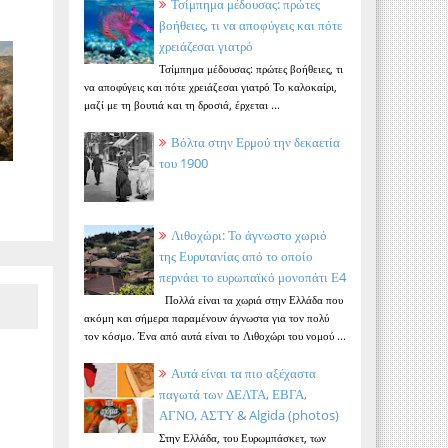
Τσίμπημα μέδουσας: πρώτες
βοήθειες, τι να αποφύγεις και πότε
χρειάζεσαι γιατρό
Τσίμπημα μέδουσας: πρώτες βοήθειες, τι
να αποφύγεις και πότε χρειάζεσαι γιατρό Το καλοκαίρι,
μαζί με τη βουτιά και τη δροσιά, έρχεται ...
Βόλτα στην Ερμού την δεκαετία
του 1900
Λιθοχώρι: Το άγνωστο χωριό
της Ευρυτανίας από το οποίο
περνάει το ευρωπαϊκό μονοπάτι Ε4
Πολλά είναι τα χωριά στην Ελλάδα που
ακόμη και σήμερα παραμένουν άγνωστα για τον πολύ
τον κόσμο. Ένα από αυτά είναι το Λιθοχώρι του νομού ...
Αυτά είναι τα πιο αξέχαστα
παγωτά των ΔΕΛΤΑ, ΕΒΓΑ,
ΑΓΝΟ, ΑΣΤΥ & Algida (photos)
Στην Ελλάδα, του Ευρωμπάσκετ, των