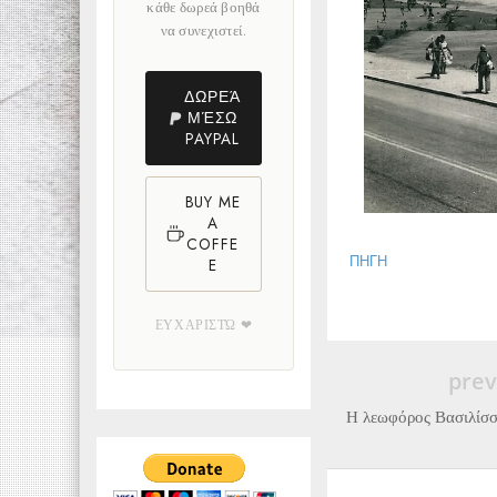
κάθε δωρεά βοηθά
να συνεχιστεί.
ΔΩΡΕΆ
ΜΈΣΩ
PAYPAL
BUY ME
A
COFFE
ΠΗΓΗ
E
ΕΥΧΑΡΙΣΤΏ ❤
prev
Η λεωφόρος Βασιλίσσ