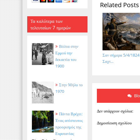
Related Posts
Τα καλύτερα των
τελευταίων 7 ημερών
Βόλτα στην
Ερμού την
Σαν σήμερα 5/4/1824
δεκαετία του
Σαχτ...
1900
Στην Μήλο το
1970
Bl
Δεν υπάρχουν σχόλια:
Πάντα Βρέχει:
Ένας απίστευτος
Δημοσίευση σχολίου
προορισμός της
Ευρυτανίας