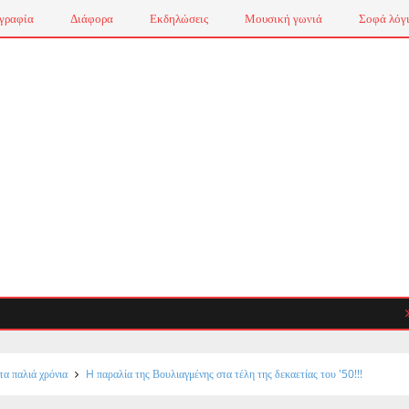
γραφία
Διάφορα
Εκδηλώσεις
Μουσική γωνιά
Σοφά λόγ
Αυτοά
τα παλιά χρόνια
H παραλία της Βουλιαγμένης στα τέλη της δεκαετίας του '50!!!