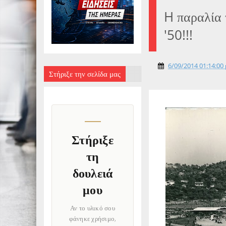
H παραλία 
'50!!!
6/09/2014 01:14:00 
Στήριξε την σελίδα μας
Στήριξε
τη
δουλειά
μου
Αν το υλικό σου
φάνηκε χρήσιμο,