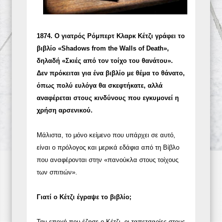
1874. Ο γιατρός Ρόμπερτ Κλαρκ Κέτζι γράφει το
βιβλίο «Shadows from the Walls of Death»,
δηλαδή «Σκιές από τον τοίχο του θανάτου».
Δεν πρόκειται για ένα βιβλίο με θέμα το θάνατο,
όπως πολύ ευλόγα θα σκεφτήκατε, αλλά
αναφέρεται στους κινδύνους που εγκυμονεί η
χρήση αρσενικού.
Μάλιστα, το μόνο κείμενο που υπάρχει σε αυτό,
είναι ο πρόλογος και μερικά εδάφια από τη Βίβλο
που αναφέρονται στην «πανούκλα στους τοίχους
των σπιτιών».
Γιατί ο Κέτζι έγραψε το βιβλίο;
Την εποχή που έζησε ο Κέτζι, οι ταπετσαρίες στους