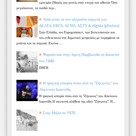
εμπειρία Οδηγός για γονείς στην εποχή των οθονών Όσο
μεγαλώνουν, τα παιδιά περ...
Αυτά είναι τα πιο αξέχαστα παγωτά των
ΔΕΛΤΑ, ΕΒΓΑ, ΑΓΝΟ, ΑΣΤΥ & Algida (photos)
Στην Ελλάδα, του Ευρωμπάσκετ, των βιντεοταινιών και
του ενδεικτικού στο Δημοτικό μετρούσες με περηφάνια τα
μπάνια και τα παγωτά. Εκείνα ...
Ψαρεύοντας στην λίμνη Παμβώτιδα τη δεκαετία
του 1940
ΠΗΓΗ
Η τραγική ιστορία πίσω από τη "Ζήνωνος" του
Αλκίνοου Ιωαννίδη
Η τραγική ιστορία πίσω από τη "Ζήνωνος" του Αλκίνοου
Ιωαννίδη Η σκοτεινή αλήθεια της οδού "Ζήνωνος": Η...
Στην Μήλο το 1970