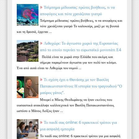
Τσίμπημα μέδουσας: πρώτες βοήθειες, τι να
αποφύγεις και πότε χρειάζεσαι γιατρό
Τσίμπημα μέδουσας: πρώτες βοήθειες, τι να αποφύγεις και
πότε χρειάζεσαι γιατρό Το καλοκαίρι, μαζί με τη βουτιά
και τη δροσιά, έρχεται ...
Λιθοχώρι: Το άγνωστο χωριό της Ευρυτανίας
από το οποίο περνάει το ευρωπαϊκό μονοπάτι Ε4
Πολλά είναι τα χωριά στην Ελλάδα που ακόμη και
σήμερα παραμένουν άγνωστα για τον πολύ τον κόσμο.
Ένα από αυτά είναι το Λιθοχώρι του νομού ...
Τι σχέση έχει ο Θανάσης με τον Βασίλη
Παπακωνσταντίνου; Η ιστορία του τραγουδιού “Ο
μαύρος γάτος”.
Μπορεί ο Μίκης Θεοδωράκης να ήταν εκείνος που
ουσιαστικά ανακάλυψε καλλιτεχνικά τον Βασίλη Παπακωνσταντίνου,
ωστόσο ο Μάνος Λοΐζος ήταν ...
Το παιδί σας online: 6 πρακτικοί τρόποι για
μια ασφαλή εμπειρία
Το παιδί σας online: 6 πρακτικοί τρόποι για μια ασφαλή