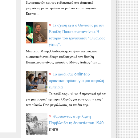
βιντεοταινιών και του ενδεικτικού στο Δημοτικό
μετρούσες με περηφάνια τα μπάνια και τα παγωτά.
Εκείνα ...
Τι σχέση έχει ο Θανάσης με τον
Βασίλη Παπακωνσταντίνου; Η
ιστορία του τραγουδιού “Ο μαύρος
γάτος”.
Μπορεί ο Μίκης Θεοδωράκης να ήταν εκείνος που
ουσιαστικά ανακάλυψε καλλιτεχνικά τον Βασίλη
Παπακωνσταντίνου, ωστόσο ο Μάνος Λοΐζος ήταν ...
Το παιδί σας online: 6
πρακτικοί τρόποι για μια ασφαλή
εμπειρία
Το παιδί σας online: 6 πρακτικοί τρόποι
για μια ασφαλή εμπειρία Οδηγός για γονείς στην εποχή
των οθονών Όσο μεγαλώνουν, τα παιδιά περ...
Ψαρεύοντας στην λίμνη
Παμβώτιδα τη δεκαετία του 1940
ΠΗΓΗ