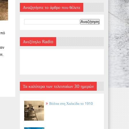
Αναζητήστε το άρθρο που θέλετε
από
Ανεξίτηλο Radio
ταν
υπ.
Τα καλύτερα των τελευταίων 30 ημερών
Βόλτα στη Χαλκίδα το 1910