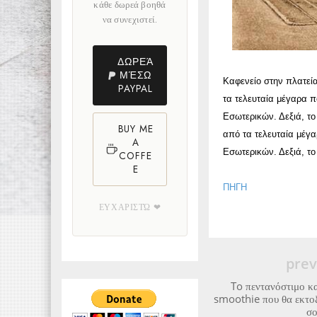
κάθε δωρεά βοηθά
να συνεχιστεί.
ΔΩΡΕΆ
ΜΈΣΩ
Καφενείο στην πλατεί
PAYPAL
τα τελευταία μέγαρα π
Εσωτερικών. Δεξιά, τ
BUY ME
από τα τελευταία μέγα
A
Εσωτερικών. Δεξιά, τ
COFFE
E
ΠΗΓΗ
ΕΥΧΑΡΙΣΤΏ ❤
prev
To πεντανόστιμο 
smoothie που θα εκτοξ
σο