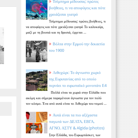
Τσίμπημα μέδουσας: πρώτες
βοήθειες, τι να αποφύγεις και πότε
χρειάζεσαι γιατρό
Τσίμπημα μέδουσας: πρώτες βοήθειες, τι
να αποφύγεις και πότε χρειάζεσαι γιατρό Το καλοκαίρι,
μαζί με τη βουτιά και τη δροσιά, έρχεται ...
Βόλτα στην Ερμού την δεκαετία
του 1900
Λιθοχώρι: Το άγνωστο χωριό
της Ευρυτανίας από το οποίο
περνάει το ευρωπαϊκό μονοπάτι Ε4
Πολλά είναι τα χωριά στην Ελλάδα που
ακόμη και σήμερα παραμένουν άγνωστα για τον πολύ
τον κόσμο. Ένα από αυτά είναι το Λιθοχώρι του νομού ...
Αυτά είναι τα πιο αξέχαστα
παγωτά των ΔΕΛΤΑ, ΕΒΓΑ,
ΑΓΝΟ, ΑΣΤΥ & Algida (photos)
Στην Ελλάδα, του Ευρωμπάσκετ, των