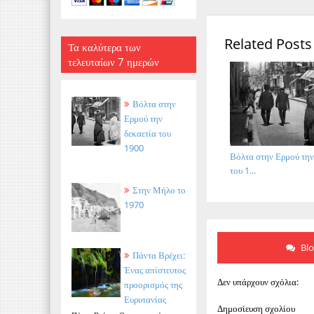
Related Posts
Τα καλύτερα των
τελευταίων 7 ημερών
Βόλτα στην
Ερμού την
δεκαετία του
1900
Βόλτα στην Ερμού την
του 1...
Στην Μήλο το
1970
Bl
Πάντα Βρέχει:
Ένας απίστευτος
Δεν υπάρχουν σχόλια:
προορισμός της
Ευρυτανίας
Δημοσίευση σχολίου