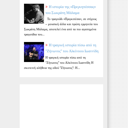
Η ιστορία της «Πριγκηπέσσας»
του Σωκράτη Μάλαμα
Το τραγούδι «Πριγκιπέσα», σε στίχους
– μουσική άλλα και πρώτη ερμηνεία του
Σωκράτη Μάλαμα, αποτελεί ένα από τα πιο αγαπημένα
τραγούδια του...
Η τραγική ιστορία πίσω από τη
"Ζήνωνος" του Αλκίνοου Ιωαννίδη
Η τραγική ιστορία πίσω από τη
"Ζήνωνος" του Αλκίνοου Ιωαννίδη Η
σκοτεινή αλήθεια της οδού "Ζήνωνος": Η...